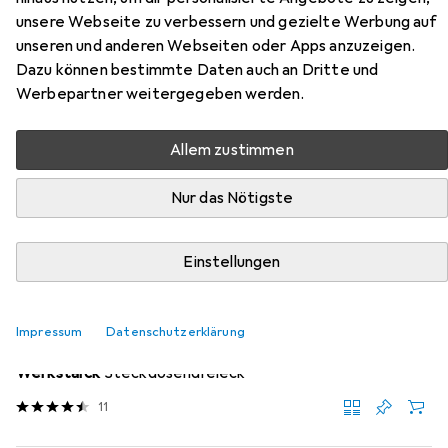
unsere Webseite zu verbessern und gezielte Werbung auf
Hier findest du passendes Zubehör zum Produkt L&S LED
unseren und anderen Webseiten oder Apps anzuzeigen.
Anbauleuchten Snite 230 V aus den Kategorien
Dazu können bestimmte Daten auch an Dritte und
Steckdose, Beleuchtung Zubehör und Möbelausstattung.
Werbepartner weitergegeben werden.
Beliebt
Steckdose
Beleuchtung Zubehör
L&S
Mö
Allem zustimmen
Nur das Nötigste
Relevanz
Produktliste
Einstellungen
Steckdose
Impressum
Datenschutzerklärung
EUR
72,90
Werkstarck
Steckdosendreieck
11