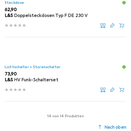
Steckdose
EUR
62,90
L&S
Doppelsteckdosen Typ F DE 230 V
Lichtschalter + Storenschalter
EUR
73,90
L&S
HV Funk-Schalterset
14 von 14 Produkten
Nach oben