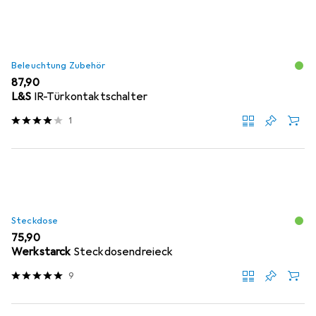
Beleuchtung Zubehör
EUR
87,90
L&S
IR-Türkontaktschalter
1
Steckdose
EUR
75,90
Werkstarck
Steckdosendreieck
9