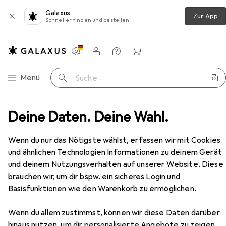
Galaxus
Zur App
Schneller finden und bestellen
Einstellungen
Kundenkonto
Vergleichslisten
Merklisten
Warenkorb
Navigation nach Kategorien
Menü
Suche
Deckenleuchte
Deine Daten. Deine Wahl.
L&S LED Anbauleuchten Snite 230 V
Zubehör
EUR
144,90
Wenn du nur das Nötigste wählst, erfassen wir mit Cookies
L&S
LED Anbauleuchten Snite 230 V
und ähnlichen Technologien Informationen zu deinem Gerät
1890 lm
und deinem Nutzungsverhalten auf unserer Website. Diese
brauchen wir, um dir bspw. ein sicheres Login und
Basisfunktionen wie den Warenkorb zu ermöglichen.
Zubehör für L&S LED
Anbauleuchten Snite 230 V
Wenn du allem zustimmst, können wir diese Daten darüber
hinaus nutzen, um dir personalisierte Angebote zu zeigen,