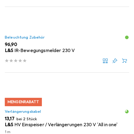
Beleuchtung Zubehör
EUR
96,90
L&S
IR-Bewegungsmelder 230 V
MENGENRABATT
Verlängerungskabel
EUR
13,17
bei 2 Stück
L&S
HV Einspeiser / Verlängerungen 230 V 'All in one'
1 m