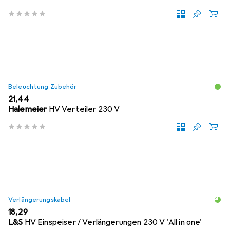
Beleuchtung Zubehör
EUR
21,44
Halemeier
HV Verteiler 230 V
Verlängerungskabel
EUR
18,29
L&S
HV Einspeiser / Verlängerungen 230 V 'All in one'