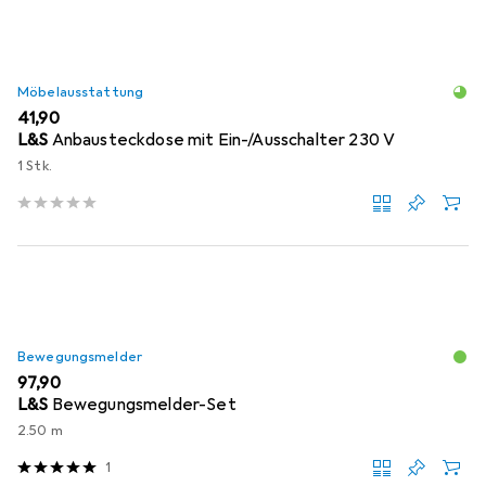
Möbelausstattung
EUR
41,90
L&S
Anbausteckdose mit Ein-/Ausschalter 230 V
1 Stk.
Bewegungsmelder
EUR
97,90
L&S
Bewegungsmelder-Set
2.50 m
1