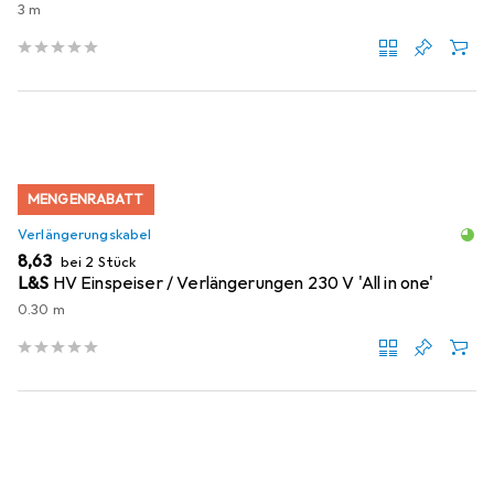
3 m
MENGENRABATT
Verlängerungskabel
EUR
8,63
bei 2 Stück
L&S
HV Einspeiser / Verlängerungen 230 V 'All in one'
0.30 m