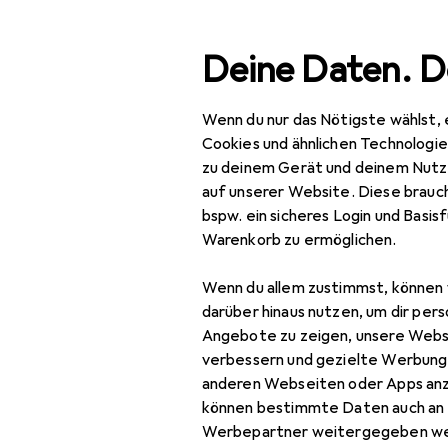
Suche
Deine Daten. D
Wenn du nur das Nötigste wählst, 
Navigation nach Kategorien
Cookies und ähnlichen Technologi
zu deinem Gerät und deinem Nutz
auf unserer Website. Diese brauch
bspw. ein sicheres Login und Basis
Warenkorb zu ermöglichen.
Wenn du allem zustimmst, können 
darüber hinaus nutzen, um dir pers
Angebote zu zeigen, unsere Webs
verbessern und gezielte Werbung
anderen Webseiten oder Apps an
können bestimmte Daten auch an 
Werbepartner weitergegeben we