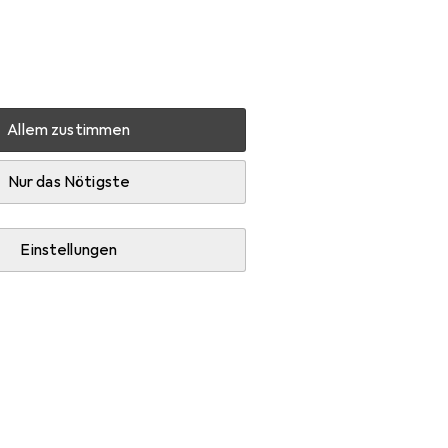
Einstellungen
Kundenkonto
Vergleichslisten
Merklisten
Warenkorb
Anmelden
Allem zustimmen
Nur das Nötigste
Einstellungen