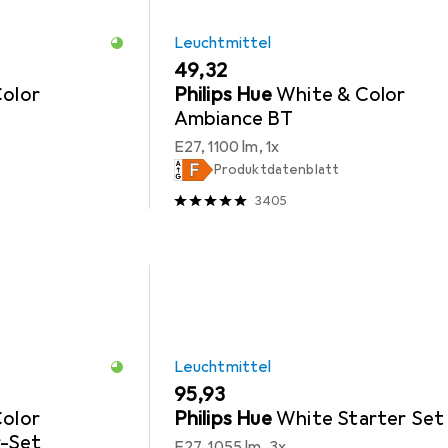
Leuchtmittel
EUR
49,32
Color
Philips Hue
White & Color
Ambiance BT
E27, 1100 lm, 1x
Produktdatenblatt
3405
Leuchtmittel
EUR
95,93
Color
Philips Hue
White Starter Set
r-Set
E27, 1055 lm, 3x