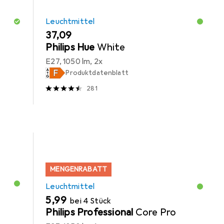
Leuchtmittel
EUR
37,09
Philips Hue
White
E27, 1050 lm, 2x
Produktdatenblatt
281
MENGENRABATT
Leuchtmittel
EUR
5,99
bei 4 Stück
Philips Professional
Core Pro