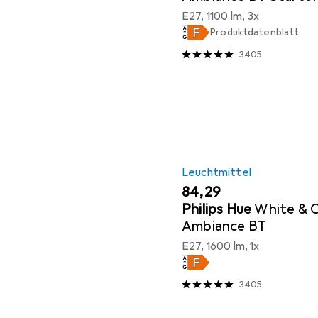
E27, 1100 lm, 3x
Produktdatenblatt
3405
Leuchtmittel
EUR
84,29
Philips Hue
White & 
Ambiance BT
E27, 1600 lm, 1x
3405