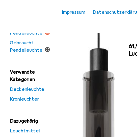
Impressum
Datenschutzerklär
Angebote
Ausverkauf
Pendelleuchte
Gebraucht
EU
61
Pendelleuchte
Lu
Verwandte
Kategorien
Deckenleuchte
Kronleuchter
Dazugehörig
Leuchtmittel