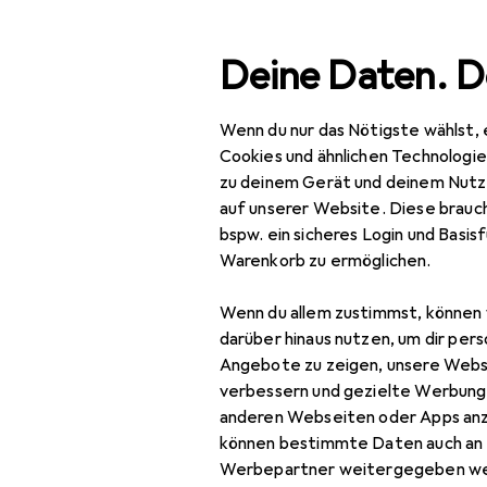
Suche
Deine Daten. D
Wenn du nur das Nötigste wählst, 
Navigation nach Kategorien
Gesamtsortiment
Wohnen
Gesamtsortiment
Cookies und ähnlichen Technologi
zu deinem Gerät und deinem Nutz
Wohnen
auf unserer Website. Diese brauch
bspw. ein sicheres Login und Basis
Lampen + Leuchten
Warenkorb zu ermöglichen.
Innenbeleuchtung
Wenn du allem zustimmst, können 
Deckenbeleuchtung
darüber hinaus nutzen, um dir pers
Angebote zu zeigen, unsere Webs
Deckenleuchte
verbessern und gezielte Werbung
anderen Webseiten oder Apps an
Kronleuchter
können bestimmte Daten auch an 
Pendelleuchte
Werbepartner weitergegeben we