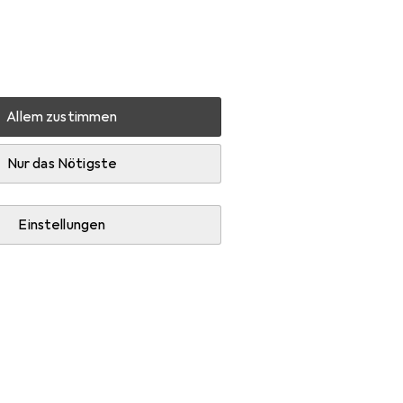
Einstellungen
Kundenkonto
Vergleichslisten
Merklisten
Warenkorb
Anmelden
Allem zustimmen
chtung
Pendelleuchte
Lucide Orlando
Zubehör
Nur das Nötigste
Einstellungen