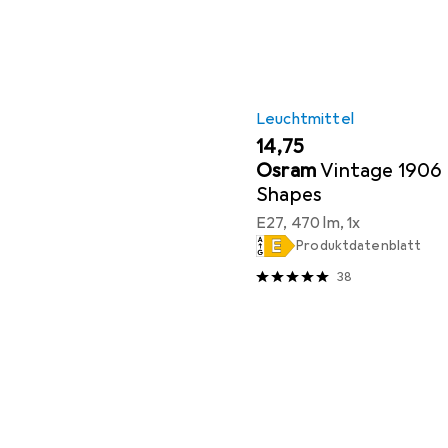
Leuchtmittel
EUR
14,75
Osram
Vintage 1906 
Shapes
E27, 470 lm, 1x
Produktdatenblatt
38