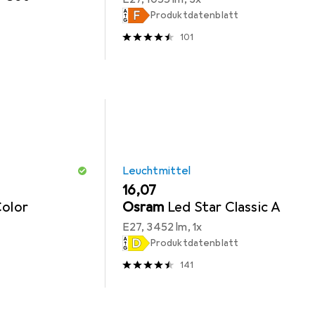
Produktdatenblatt
101
Leuchtmittel
EUR
16,07
Color
Osram
Led Star Classic A
E27, 3452 lm, 1x
Produktdatenblatt
141