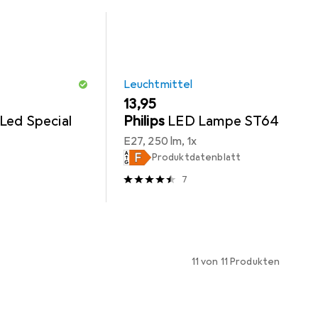
Leuchtmittel
EUR
13,95
Led Special
Philips
LED Lampe ST64
E27, 250 lm, 1x
Produktdatenblatt
7
11 von 11 Produkten