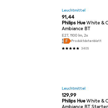
Leuchtmittel
EUR
91,44
Philips Hue
White & 
Ambiance BT
E27, 1100 lm, 2x
Produktdatenblatt
3405
Leuchtmittel
EUR
129,99
Philips Hue
White & 
Ambiance BT Starte