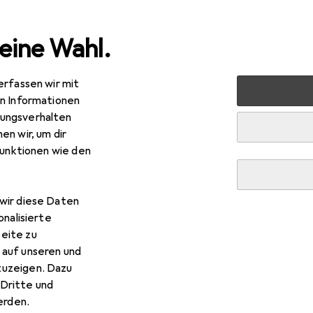
eine Wahl.
erfassen wir mit
Lampen + Leuchten
Innenbeleuchtung
Deckenbeleu
en Informationen
ungsverhalten
en wir, um dir
funktionen wie den
wir diese Daten
onalisierte
eite zu
 auf unseren und
zuzeigen. Dazu
Dritte und
rden.