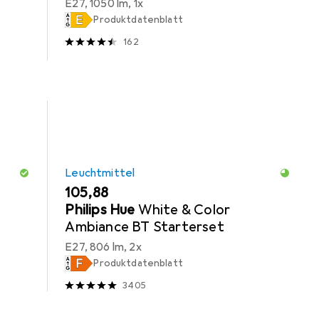
E27, 1050 lm, 1x
Produktdatenblatt
162
Leuchtmittel
EUR
105,88
Philips Hue
White & Color
Ambiance BT Starterset
E27, 806 lm, 2x
Produktdatenblatt
3405