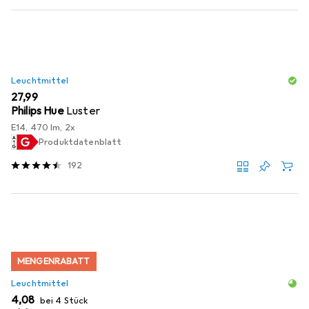
Leuchtmittel
EUR
27,99
Philips Hue
Luster
E14, 470 lm, 2x
Produktdatenblatt
192
MENGENRABATT
Leuchtmittel
EUR
4,08
bei 4 Stück