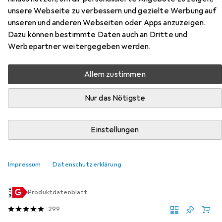
unsere Webseite zu verbessern und gezielte Werbung auf
unseren und anderen Webseiten oder Apps anzuzeigen.
Zubehör für Nordlux Ellen
Dazu können bestimmte Daten auch an Dritte und
Werbepartner weitergegeben werden.
Hier findest du passendes Zubehör zum Produkt Nordlux
Ellen aus der Kategorie Leuchtmittel.
Allem zustimmen
Relevanz
Nur das Nötigste
Produktliste
Einstellungen
Leuchtmittel
EUR
83,90
Impressum
Datenschutzerklärung
Philips Hue
White & Color BT
E14, 470 lm, 2x
Produktdatenblatt
299