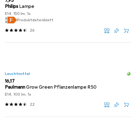
EUR
7,95
Philips
Lampe
E14, 150 lm, 1x
Produktdatenblatt
26
Leuchtmittel
EUR
16,17
Paulmann
Grow Green Pflanzenlampe R50
E14, 100 lm, 1x
22