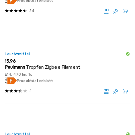
Produktdatenblatt
34
Leuchtmittel
EUR
15,96
Paulmann
Tropfen Zigbee Filament
E14, 470 lm, 1x
Produktdatenblatt
3
Leuchtmittel