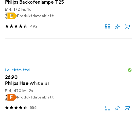
Philips
Backofenlampe T25
E14, 172 lm, 1x
Produktdatenblatt
492
Leuchtmittel
EUR
26,90
Philips Hue
White BT
E14, 470 lm, 2x
Produktdatenblatt
556