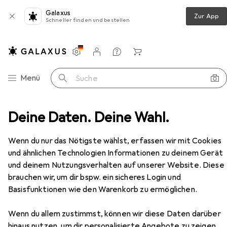
Galaxus
Zur App
Schneller finden und bestellen
Einstellungen
Kundenkonto
Vergleichslisten
Merklisten
Warenkorb
Navigation nach Kategorien
Menü
Suche
n
Deine Daten. Deine Wahl.
Innenbeleuchtung
Tischlampe
Nordlux Ellen
Zubehör
Wenn du nur das Nötigste wählst, erfassen wir mit Cookies
und ähnlichen Technologien Informationen zu deinem Gerät
und deinem Nutzungsverhalten auf unserer Website. Diese
EUR
42,94
Nordlux
Ellen
brauchen wir, um dir bspw. ein sicheres Login und
E14
Basisfunktionen wie den Warenkorb zu ermöglichen.
Wenn du allem zustimmst, können wir diese Daten darüber
hinaus nutzen, um dir personalisierte Angebote zu zeigen,