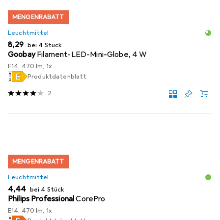
MENGENRABATT
Leuchtmittel
EUR
8,29
bei 4 Stück
Goobay
Filament-LED-Mini-Globe, 4 W
E14, 470 lm, 1x
Produktdatenblatt
2
MENGENRABATT
Leuchtmittel
EUR
4,44
bei 4 Stück
Philips Professional
CorePro
E14, 470 lm, 1x