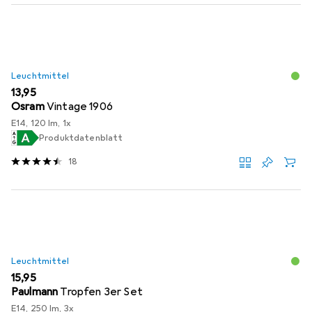
Leuchtmittel
EUR
13,95
Osram
Vintage 1906
E14, 120 lm, 1x
Produktdatenblatt
18
Leuchtmittel
EUR
15,95
Paulmann
Tropfen 3er Set
E14, 250 lm, 3x