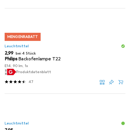
MENGENRABATT
Leuchtmittel
EUR
2,99
bei 4 Stück
Philips
Backofenlampe T22
E14, 90 lm, 1x
Produktdatenblatt
47
Leuchtmittel