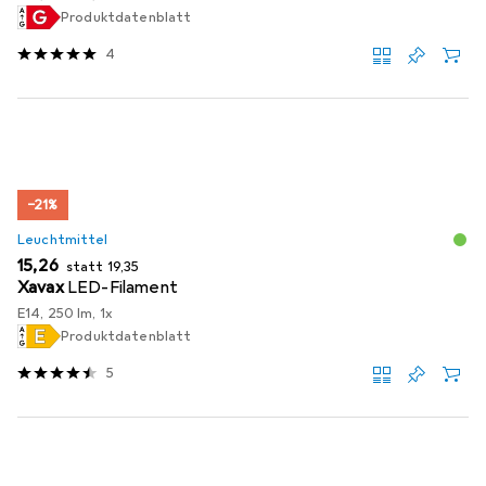
Produktdatenblatt
4
−21%
Leuchtmittel
EUR
EUR
15,26
statt
19,35
Xavax
LED-Filament
E14, 250 lm, 1x
Produktdatenblatt
5