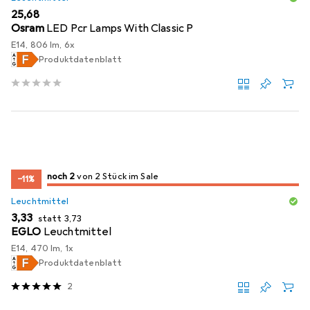
EUR
25,68
Osram
LED Pcr Lamps With Classic P
E14, 806 lm, 6x
Produktdatenblatt
2
2
noch 2
/ 2
/ 2 im Sale
von 2 Stück im Sale
−11%
Leuchtmittel
EUR
EUR
3,33
statt
3,73
EGLO
Leuchtmittel
E14, 470 lm, 1x
Produktdatenblatt
2