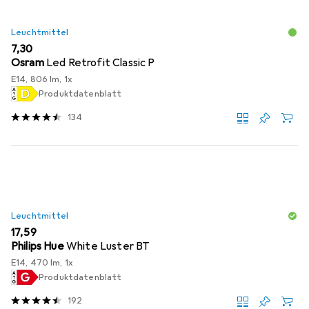
Leuchtmittel
EUR
7,30
Osram
Led Retrofit Classic P
E14, 806 lm, 1x
Produktdatenblatt
134
Leuchtmittel
EUR
17,59
Philips Hue
White Luster BT
E14, 470 lm, 1x
Produktdatenblatt
192