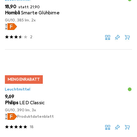
EUR
EUR
18,90
statt
21,90
Hombli
Smarte Glühbirne
GU10, 385 lm, 2x
2
MENGENRABATT
Leuchtmittel
EUR
9,69
Philips
LED Classic
GU10, 390 lm, 3x
Produktdatenblatt
18