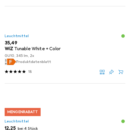
Leuchtmittel
EUR
35,49
WiZ
Tunable White + Color
GU10, 345 lm, 2x
Produktdatenblatt
18
MENGENRABATT
Leuchtmittel
EUR
12,25
bei 4 Stück