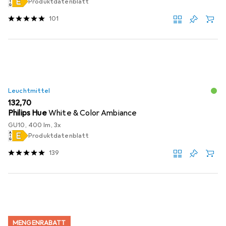
Produktdatenblatt
101
Leuchtmittel
EUR
132,70
Philips Hue
White & Color Ambiance
GU10, 400 lm, 3x
Produktdatenblatt
139
MENGENRABATT