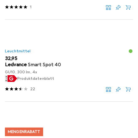
1
Leuchtmittel
EUR
32,95
Ledvance
Smart Spot 40
GU10, 300 lm, 4x
Produktdatenblatt
22
MENGENRABATT