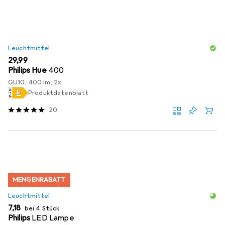
Leuchtmittel
EUR
29,99
Philips Hue
400
GU10, 400 lm, 2x
Produktdatenblatt
20
MENGENRABATT
Leuchtmittel
EUR
7,18
bei 4 Stück
Philips
LED Lampe