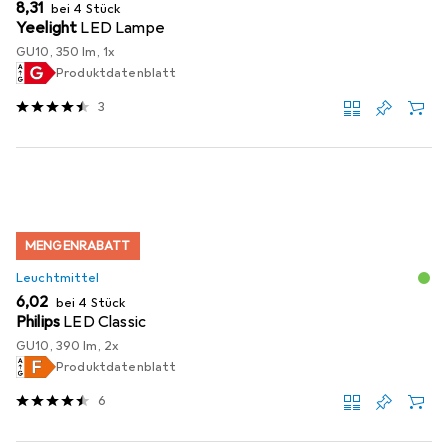
EUR
8,31
bei 4 Stück
Yeelight
LED Lampe
GU10, 350 lm, 1x
Produktdatenblatt
3
MENGENRABATT
Leuchtmittel
EUR
6,02
bei 4 Stück
Philips
LED Classic
GU10, 390 lm, 2x
Produktdatenblatt
6