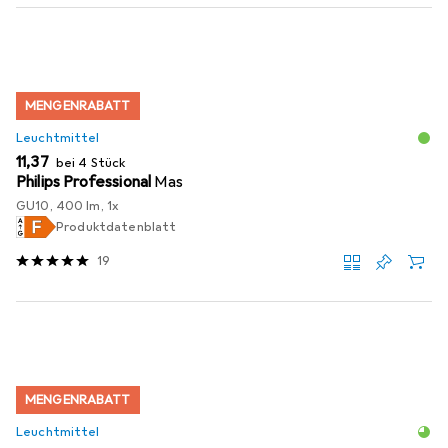
MENGENRABATT
Leuchtmittel
EUR
11,37
bei 4 Stück
Philips Professional
Mas
GU10, 400 lm, 1x
Produktdatenblatt
19
MENGENRABATT
Leuchtmittel