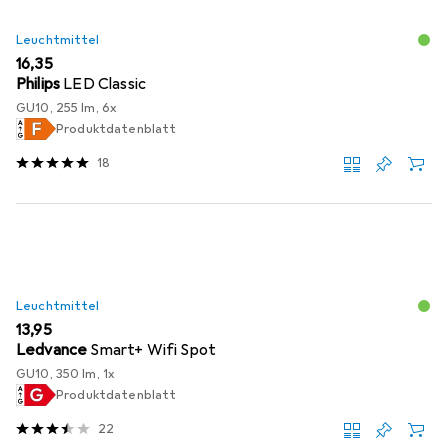
Leuchtmittel
EUR
16,35
Philips
LED Classic
GU10, 255 lm, 6x
Produktdatenblatt
18
Leuchtmittel
EUR
13,95
Ledvance
Smart+ Wifi Spot
GU10, 350 lm, 1x
Produktdatenblatt
22