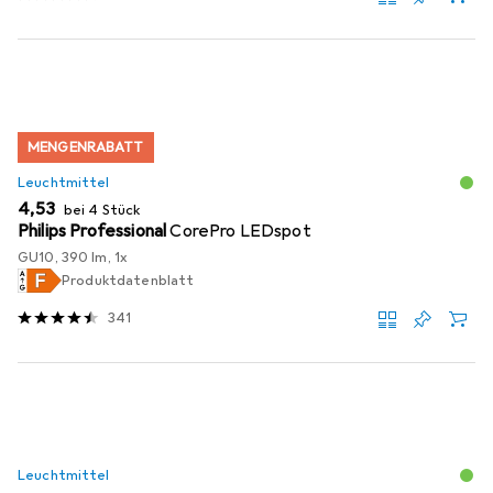
MENGENRABATT
Leuchtmittel
EUR
4,53
bei 4 Stück
Philips Professional
CorePro LEDspot
GU10, 390 lm, 1x
Produktdatenblatt
341
Leuchtmittel