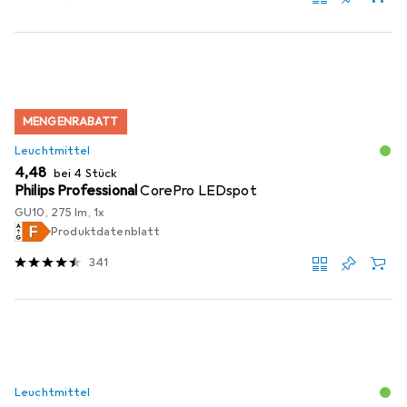
MENGENRABATT
Leuchtmittel
EUR
4,48
bei 4 Stück
Philips Professional
CorePro LEDspot
GU10, 275 lm, 1x
Produktdatenblatt
341
Leuchtmittel