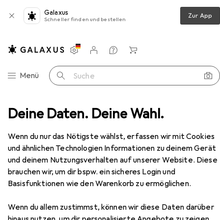
Galaxus
Zur App
Schneller finden und bestellen
Einstellungen
Kundenkonto
Vergleichslisten
Merklisten
Warenkorb
Navigation nach Kategorien
Menü
Suche
ischlampe
Deine Daten. Deine Wahl.
Nordlux Tischleuchte MIB 6 GU10, Schwarz
Zubehör
Wenn du nur das Nötigste wählst, erfassen wir mit Cookies
und ähnlichen Technologien Informationen zu deinem Gerät
EUR
114,79
und deinem Nutzungsverhalten auf unserer Website. Diese
Nordlux
Tischleuchte MIB 6 GU10,
brauchen wir, um dir bspw. ein sicheres Login und
Schwarz
Basisfunktionen wie den Warenkorb zu ermöglichen.
GU10
Wenn du allem zustimmst, können wir diese Daten darüber
hinaus nutzen, um dir personalisierte Angebote zu zeigen,