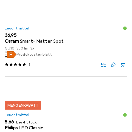
Leuchtmittel
EUR
36,95
Osram
Smart+ Matter Spot
GU10, 350 lm, 3x
Produktdatenblatt
1
MENGENRABATT
Leuchtmittel
EUR
5,66
bei 4 Stück
Philips
LED Classic