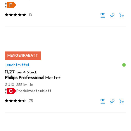
13
MENGENRABATT
Leuchtmittel
EUR
11,27
bei 4 Stück
Philips Professional
Master
GU10, 355 lm, 1x
Produktdatenblatt
75