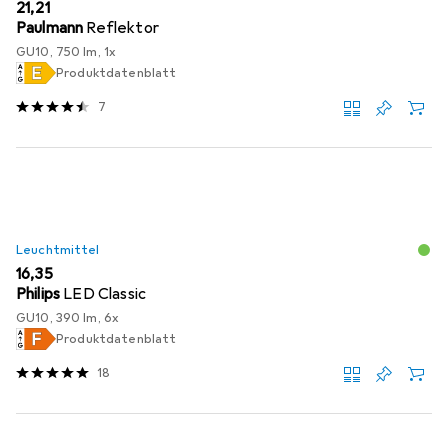
EUR
21,21
Paulmann
Reflektor
GU10, 750 lm, 1x
Produktdatenblatt
7
Leuchtmittel
EUR
16,35
Philips
LED Classic
GU10, 390 lm, 6x
Produktdatenblatt
18