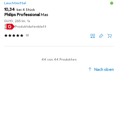
Leuchtmittel
EUR
10,34
bei 4 Stück
Philips Professional
Mas
GU10, 265 lm, 1x
Produktdatenblatt
19
44 von 44 Produkten
Nach oben