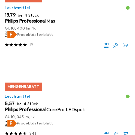
Leuchtmittel
EUR
13,79
bei 4 Stück
Philips Professional
Mas
GU10, 400 lm, 1x
Produktdatenblatt
19
MENGENRABATT
Leuchtmittel
EUR
5,57
bei 4 Stück
Philips Professional
CorePro LEDspot
GU10, 345 lm, 1x
Produktdatenblatt
341