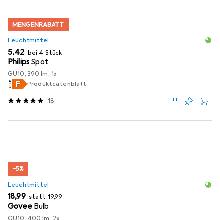
MENGENRABATT
Leuchtmittel
EUR
5,42
bei 4 Stück
Philips
Spot
GU10, 390 lm, 1x
Produktdatenblatt
18
−5%
Leuchtmittel
EUR
EUR
18,99
statt
19,99
Govee
Bulb
GU10, 400 lm, 2x