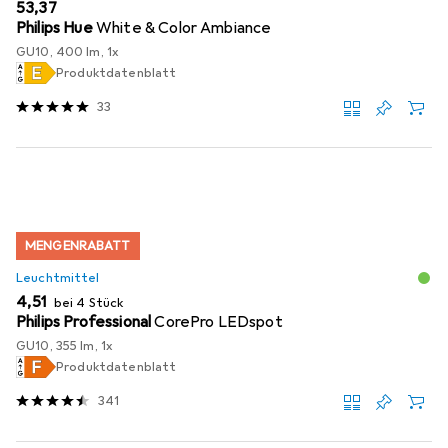
EUR
53,37
Philips Hue
White & Color Ambiance
GU10, 400 lm, 1x
Produktdatenblatt
33
MENGENRABATT
Leuchtmittel
EUR
4,51
bei 4 Stück
Philips Professional
CorePro LEDspot
GU10, 355 lm, 1x
Produktdatenblatt
341