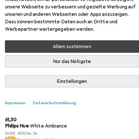
unsere Webseite zu verbessern und gezielte Werbung auf
unseren und anderen Webseiten oder Apps anzuzeigen.
Zubehör für Nordlux Tischleuchte
Dazu können bestimmte Daten auch an Dritte und
Werbepartner weitergegeben werden.
MIB 6 GU10, Schwarz
Allem zustimmen
Hier findest du passendes Zubehör zum Produkt Nordlux
Tischleuchte MIB 6 GU10, Schwarz aus der Kategorie
Nur das Nötigste
Leuchtmittel.
Relevanz
Einstellungen
Produktliste
Impressum
Datenschutzerklärung
Leuchtmittel
EUR
61,30
Philips Hue
White Ambiance
GU10, 400 lm, 3x