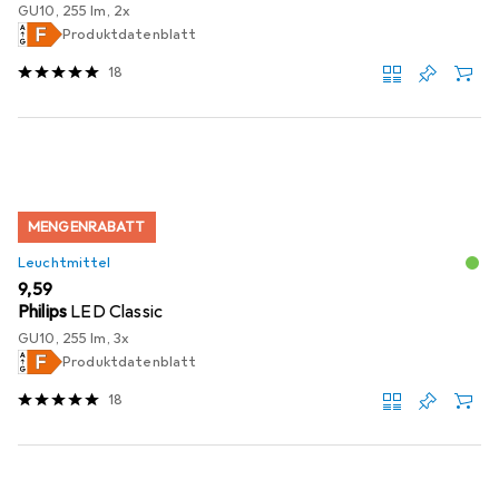
GU10, 255 lm, 2x
Produktdatenblatt
18
MENGENRABATT
Leuchtmittel
EUR
9,59
Philips
LED Classic
GU10, 255 lm, 3x
Produktdatenblatt
18