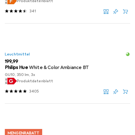
Produktdatenblatt
341
Leuchtmittel
EUR
199,99
Philips Hue
White & Color Ambiance BT
GU10, 350 lm, 3x
Produktdatenblatt
3405
MENGENRABATT