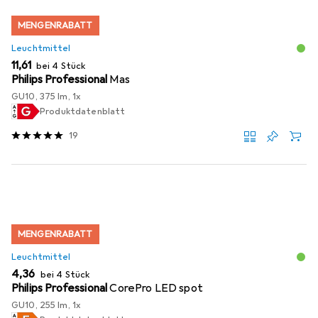
MENGENRABATT
Leuchtmittel
EUR
11,61
bei 4 Stück
Philips Professional
Mas
GU10, 375 lm, 1x
Produktdatenblatt
19
MENGENRABATT
Leuchtmittel
EUR
4,36
bei 4 Stück
Philips Professional
CorePro LED spot
GU10, 255 lm, 1x