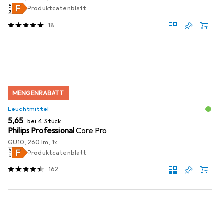
Produktdatenblatt
18
MENGENRABATT
Leuchtmittel
EUR
5,65
bei 4 Stück
Philips Professional
Core Pro
GU10, 260 lm, 1x
Produktdatenblatt
162