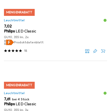
MENGENRABATT
Leuchtmittel
EUR
7,02
Philips
LED Classic
GU10, 355 lm, 2x
Produktdatenblatt
18
MENGENRABATT
Leuchtmittel
EUR
7,61
bei 4 Stück
Philips
LED Classic
GU10, 355 lm, 3x