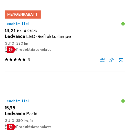
MENGENRABATT
Leuchtmittel
EUR
14,21
bei 4 Stück
Ledvance
LED-Reflektorlampe
GU10, 230 lm
Produktdatenblatt
8
Leuchtmittel
EUR
15,95
Ledvance
Par16
GU10, 350 lm, 1x
Produktdatenblatt