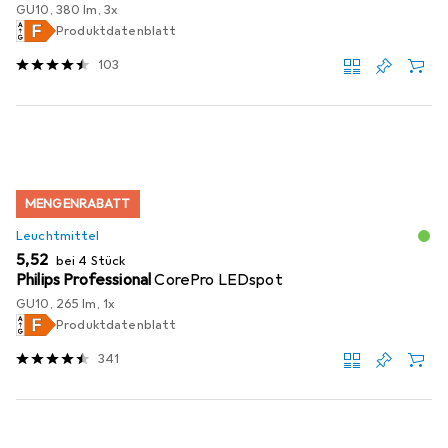
GU10, 380 lm, 3x
Produktdatenblatt
103
MENGENRABATT
Leuchtmittel
EUR
5,52
bei 4 Stück
Philips Professional
CorePro LEDspot
GU10, 265 lm, 1x
Produktdatenblatt
341