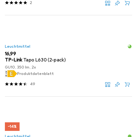
2
Leuchtmittel
EUR
16,99
TP-Link
Tapo L630 (2-pack)
GU10, 350 lm, 2x
Produktdatenblatt
49
−14%
Leuchtmittel