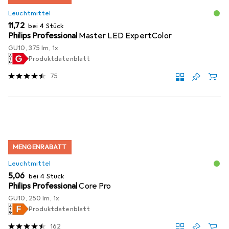
Leuchtmittel
EUR
11,72
bei 4 Stück
Philips Professional
Master LED ExpertColor
GU10, 375 lm, 1x
Produktdatenblatt
75
MENGENRABATT
Leuchtmittel
EUR
5,06
bei 4 Stück
Philips Professional
Core Pro
GU10, 250 lm, 1x
Produktdatenblatt
162