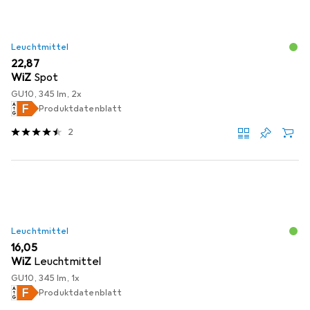
Leuchtmittel
EUR
22,87
WiZ
Spot
GU10, 345 lm, 2x
Produktdatenblatt
2
Leuchtmittel
EUR
16,05
WiZ
Leuchtmittel
GU10, 345 lm, 1x
Produktdatenblatt