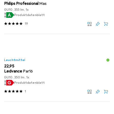
Philips Professional
Mas
GU10, 355 lm, 1x
Produktdatenblatt
19
Leuchtmittel
EUR
22,95
Ledvance
Par16
GU10, 350 lm, 1x
Produktdatenblatt
1