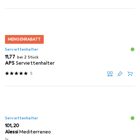
MENGENRABATT
Serviettenhalter
EUR
11,77
bei 2 Stück
APS
Serviettenhalter
5
Serviettenhalter
EUR
101,20
Alessi
Mediterraneo
1x