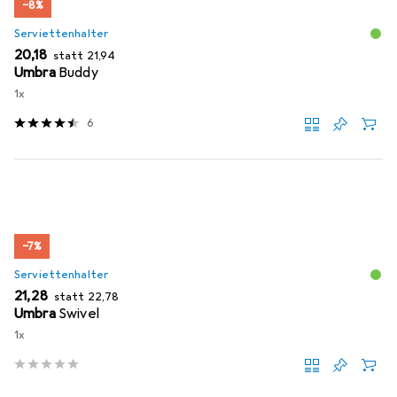
−8%
Serviettenhalter
EUR
EUR
20,18
statt
21,94
Umbra
Buddy
1x
6
−7%
Serviettenhalter
EUR
EUR
21,28
statt
22,78
Umbra
Swivel
1x