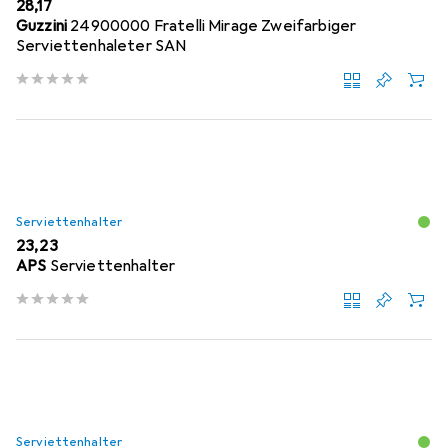
EUR
28,17
Guzzini
24900000 Fratelli Mirage Zweifarbiger
Serviettenhaleter SAN
Serviettenhalter
EUR
23,23
APS
Serviettenhalter
Serviettenhalter