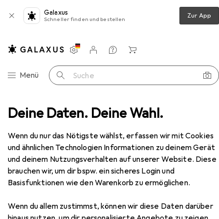
Galaxus
Zur App
Schneller finden und bestellen
Einstellungen
Kundenkonto
Vergleichslisten
Merklisten
Warenkorb
Navigation nach Kategorien
Menü
Suche
essoires
Deine Daten. Deine Wahl.
Servietten
Partydeco Papierservietten
Zubehör
Wenn du nur das Nötigste wählst, erfassen wir mit Cookies
EUR
5,35
bei 2 Stück
und ähnlichen Technologien Informationen zu deinem Gerät
Partydeco
Papierservietten
und deinem Nutzungsverhalten auf unserer Website. Diese
12 Stk., 33 x 33 cm
brauchen wir, um dir bspw. ein sicheres Login und
Basisfunktionen wie den Warenkorb zu ermöglichen.
Wenn du allem zustimmst, können wir diese Daten darüber
hinaus nutzen, um dir personalisierte Angebote zu zeigen,