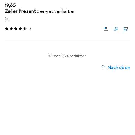
EUR
19,65
Zeller Present
Serviettenhalter
1x
3
38 von 38 Produkten
Nach oben