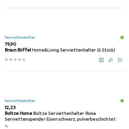
Serviettenhalter
EUR
79,90
Braun Büffel
Home&Living Serviettenhalter (6 Stück)
Serviettenhalter
EUR
12,23
Boltze Home
Boltze Serviettenhalter Ronia
Serviettenspender Eisen schwarz, pulverbeschichtet
1x