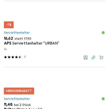
−7%
Serviettenhalter
EUR
EUR
16,62
statt
17,90
APS
Serviettenhalter "URBAN"
1x
7
MENGENRABATT
Serviettenhalter
EUR
11,48
bei 2 Stück