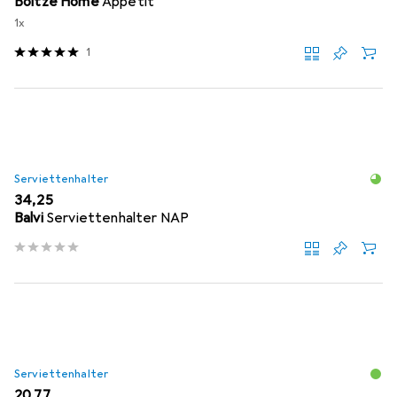
Boltze Home
Appetit
1x
1
Serviettenhalter
EUR
34,25
Balvi
Serviettenhalter NAP
Serviettenhalter
EUR
20,77