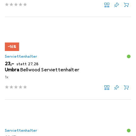
−16%
Serviettenhalter
EUR
EUR
23,–
statt
27,28
Umbra
Bellwood Serviettenhalter
1x
Serviettenhalter