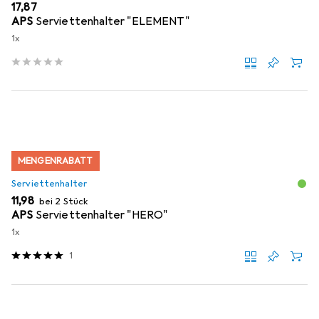
EUR
17,87
APS
Serviettenhalter "ELEMENT"
1x
MENGENRABATT
Serviettenhalter
EUR
11,98
bei 2 Stück
APS
Serviettenhalter "HERO"
1x
1