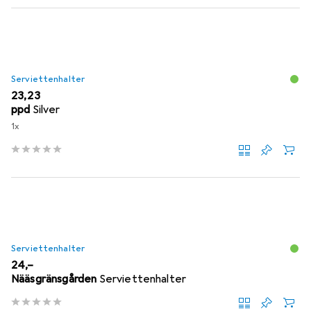
Serviettenhalter
EUR
23,23
ppd
Silver
1x
Serviettenhalter
EUR
24,–
Nääsgränsgården
Serviettenhalter