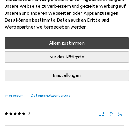
Zubehör für Partydeco
unsere Webseite zu verbessern und gezielte Werbung auf
Papierservietten
unseren und anderen Webseiten oder Apps anzuzeigen.
Dazu können bestimmte Daten auch an Dritte und
Hier findest du passendes Zubehör zum Produkt
Werbepartner weitergegeben werden.
Partydeco Papierservietten aus der Kategorie
Serviettenhalter.
Allem zustimmen
Relevanz
Nur das Nötigste
Produktliste
Einstellungen
Serviettenhalter
EUR
15,20
Impressum
Datenschutzerklärung
Umbra
Squire
1x
2