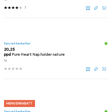
7
Serviettenhalter
EUR
20,25
ppd
Pure Heart Nap holder nature
1x
MENGENRABATT
Serviettenhalter