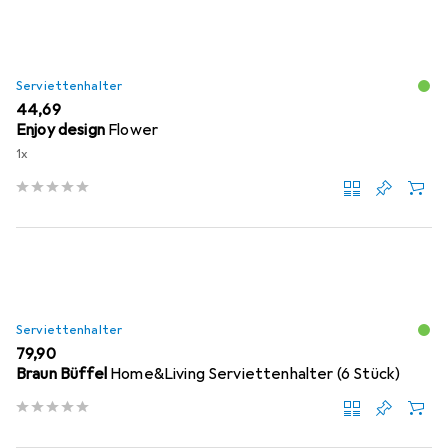
Serviettenhalter
EUR
44,69
Enjoy design
Flower
1x
Serviettenhalter
EUR
79,90
Braun Büffel
Home&Living Serviettenhalter (6 Stück)