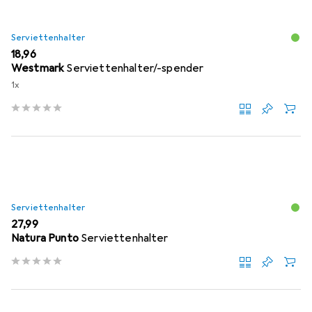
Serviettenhalter
EUR
18,96
Westmark
Serviettenhalter/-spender
1x
Serviettenhalter
EUR
27,99
Natura Punto
Serviettenhalter