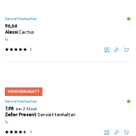
Serviettenhalter
EUR
96,66
Alessi
Cactus
1x
2
MENGENRABATT
Serviettenhalter
EUR
7,98
bei 2 Stück
Zeller Present
Serviettenhalter
1x
3