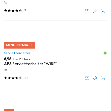
1x
7
MENGENRABATT
Serviettenhalter
EUR
6,96
bei 2 Stück
APS
Serviettenhalter "WIRE"
1x
22