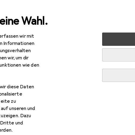
eine Wahl.
erfassen wir mit
nen
Lampen + Leuchten
Beleuchtung Zubehör
Paul
en Informationen
ungsverhalten
en wir, um dir
R
51
funktionen wie den
ulmann
Outdoor Plug & Shine Zubehör Neon
wir diese Daten
onalisierte
eite zu
 Paulmann Outdoor Plug & S
 auf unseren und
zuzeigen. Dazu
 Zubehör zum Produkt Paulmann Outdoor Plug & Shine Zubehör
Dritte und
rden.