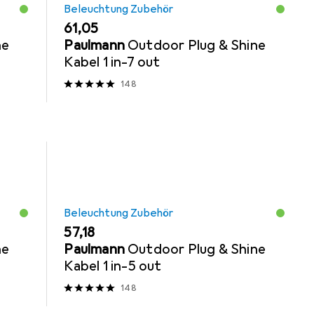
Beleuchtung Zubehör
EUR
61,05
ne
Paulmann
Outdoor Plug & Shine
Kabel 1 in-7 out
148
Beleuchtung Zubehör
EUR
57,18
ne
Paulmann
Outdoor Plug & Shine
Kabel 1 in-5 out
148