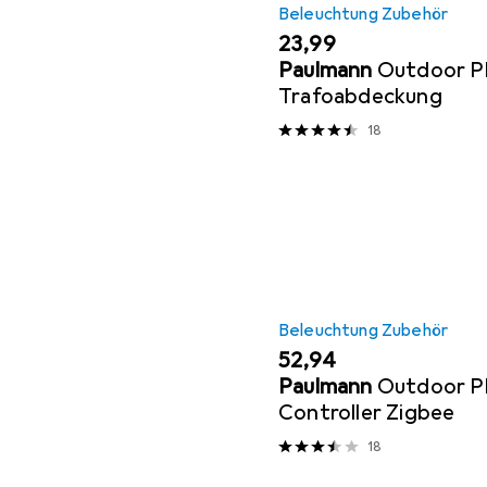
Beleuchtung Zubehör
EUR
23,99
Paulmann
Outdoor Pl
Trafoabdeckung
18
Beleuchtung Zubehör
EUR
52,94
Paulmann
Outdoor Pl
Controller Zigbee
18