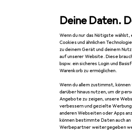
Suche
Deine Daten. D
Wenn du nur das Nötigste wählst, 
Navigation nach Kategorien
Gesamtsortiment
Woh
Gesamtsortiment
Cookies und ähnlichen Technologi
zu deinem Gerät und deinem Nutz
Wohnen
auf unserer Website. Diese brauch
EU
12,
bspw. ein sicheres Login und Basis
Lampen + Leuchten
Pa
Warenkorb zu ermöglichen.
Aussenbeleuchtung
Wenn du allem zustimmst, können 
Beleuchtung
darüber hinaus nutzen, um dir pers
Zubehör
Angebote zu zeigen, unsere Webs
Zubehör für
verbessern und gezielte Werbung
Innenbeleuchtung
anderen Webseiten oder Apps an
Hier findest du passendes
können bestimmte Daten auch an 
Leuchtmittel
Werbepartner weitergegeben we
Sortieren nach
:
Relevanz