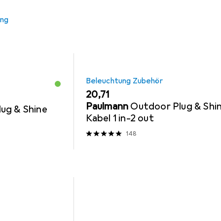
ung
Beleuchtung Zubehör
EUR
20,71
Paulmann
Outdoor Plug & Shi
ug & Shine
Kabel 1 in-2 out
148