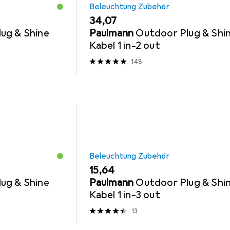
Beleuchtung Zubehör
EUR
34,07
ug & Shine
Paulmann
Outdoor Plug & Shi
Kabel 1 in-2 out
148
Beleuchtung Zubehör
EUR
15,64
ug & Shine
Paulmann
Outdoor Plug & Shi
Kabel 1 in-3 out
13