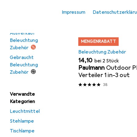
Stimmungsbeleuchtung
Produktliste
Impressum
Datenschutzerklär
Angebote
Ausverkauf
Beleuchtung
MENGENRABATT
Zubehör
Beleuchtung Zubehör
Gebraucht
EUR
14,10
bei 2 Stück
Beleuchtung
Paulmann
Outdoor Pl
Zubehör
Verteiler 1 in-3 out
38
Verwandte
Kategorien
Leuchtmittel
Stehlampe
Tischlampe