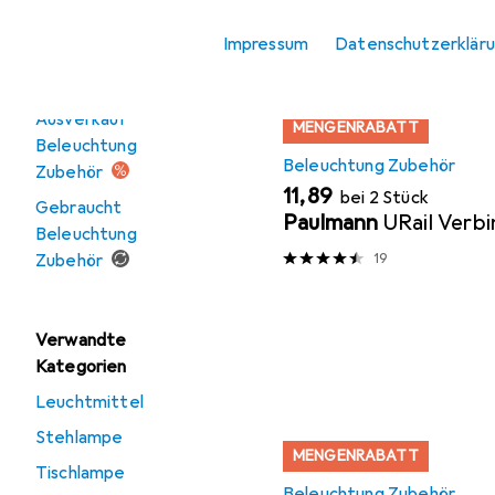
Stimmungsbeleuchtung
Produktliste
Impressum
Datenschutzerklär
Angebote
Ausverkauf
MENGENRABATT
Beleuchtung
Beleuchtung Zubehör
Zubehör
EUR
11,89
bei 2 Stück
Gebraucht
Paulmann
URail Verb
Beleuchtung
19
Zubehör
Verwandte
Kategorien
Leuchtmittel
Stehlampe
MENGENRABATT
Tischlampe
Beleuchtung Zubehör