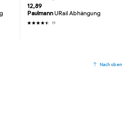
EUR
12,89
ng
Paulmann
URail Abhängung
19
Nach oben