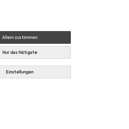
Einstellungen
Kundenkonto
Vergleichslisten
Merklisten
Warenkorb
Anmelden
Allem zustimmen
mann URail Schiene
Zubehör
Nur das Nötigste
Einstellungen
ie Beleuchtung Zubehör.