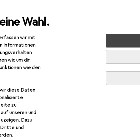
eine Wahl.
erfassen wir mit
nen
Lampen + Leuchten
Beleuchtung Zubehör
Paul
en Informationen
ungsverhalten
en wir, um dir
R
,47
funktionen wie den
ulmann
URail Schiene
wir diese Daten
onalisierte
 Paulmann URail Schiene
eite zu
 auf unseren und
zuzeigen. Dazu
 Zubehör zum Produkt Paulmann URail Schiene aus der Kategor
Dritte und
rden.