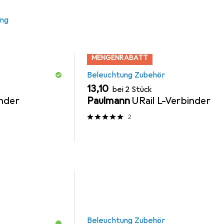
ung
MENGENRABATT
Beleuchtung Zubehör
EUR
13,10
bei 2 Stück
inder
Paulmann
URail L-Verbinder
2
Beleuchtung Zubehör