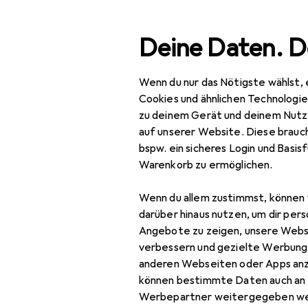
Suche
Deine Daten. D
Wenn du nur das Nötigste wählst, 
Navigation nach Kategorien
Gesamtsortiment
Woh
Gesamtsortiment
Cookies und ähnlichen Technologi
zu deinem Gerät und deinem Nutz
Wohnen
auf unserer Website. Diese brauch
EU
15
bspw. ein sicheres Login und Basis
Pa
Lampen + Leuchten
Warenkorb zu ermöglichen.
Aussenbeleuchtung
Wenn du allem zustimmst, können 
Beleuchtung
darüber hinaus nutzen, um dir pers
Zubehör für
Zubehör
Angebote zu zeigen, unsere Webs
verbessern und gezielte Werbung
Innenbeleuchtung
anderen Webseiten oder Apps an
Hier findest du passendes
können bestimmte Daten auch an 
Leuchtmittel
Sortieren nach
:
Relevanz
Werbepartner weitergegeben we