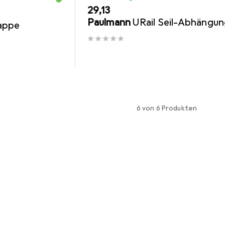
EUR
29,13
Paulmann
URail Seil-Abhängu
appe
6 von 6 Produkten