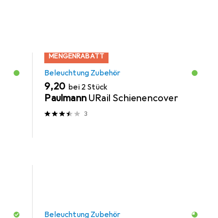
MENGENRABATT
Beleuchtung Zubehör
EUR
9,20
bei 2 Stück
Paulmann
URail Schienencover
3
Beleuchtung Zubehör