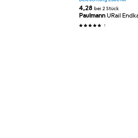
EUR
4,28
bei 2 Stück
Paulmann
URail Endk
1