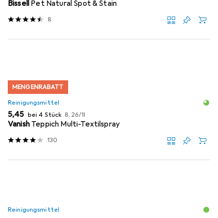
Bissell
Pet Natural Spot & Stain
8
MENGENRABATT
Reinigungsmittel
EUR
EUR
5,45
bei 4 Stück
8,26
/
1l
Vanish
Teppich Multi-Textilspray
130
Reinigungsmittel