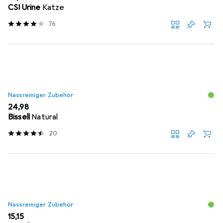
CSI Urine
Katze
76
Nassreiniger Zubehör
EUR
24,98
Bissell
Natural
20
Nassreiniger Zubehör
EUR
15,15