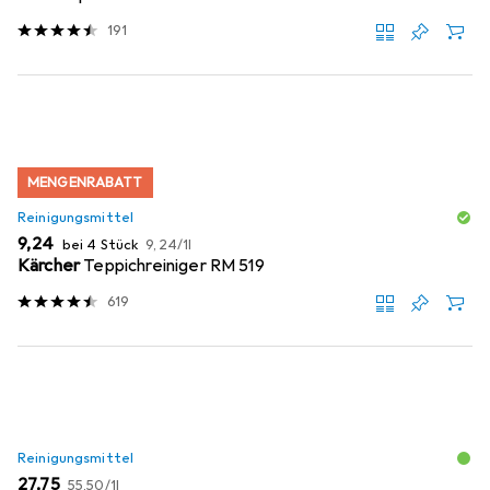
191
MENGENRABATT
Reinigungsmittel
EUR
EUR
9,24
bei 4 Stück
9,24
/
1l
Kärcher
Teppichreiniger RM 519
619
Reinigungsmittel
EUR
EUR
27,75
55,50
/
1l