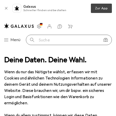
Galaxus
Zur App
Schneller finden und bestellen
Einstellungen
Kundenkonto
Vergleichslisten
Merklisten
Warenkorb
Navigation nach Kategorien
Menü
Suche
Deine Daten. Deine Wahl.
Wenn du nur das Nötigste wählst, erfassen wir mit
Cookies und ähnlichen Technologien Informationen zu
deinem Gerät und deinem Nutzungsverhalten auf unserer
Website. Diese brauchen wir, um dir bspw. ein sicheres
Login und Basisfunktionen wie den Warenkorb zu
ermöglichen.
Wenn du allem zustimmst, können wir diese Daten