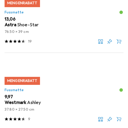
MENGENRABATT
Fussmatte
EUR
13,06
Astra
Shoe-Star
76.50 x 39 cm
19
MENGENRABATT
Fussmatte
EUR
9,97
Westmark
Ashley
37.80 x 27.50 cm
9