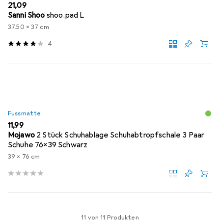
EUR
21,09
Sanni Shoo
shoo.pad L
37.50 x 37 cm
4
Fussmatte
EUR
11,99
Mojawo
2 Stück Schuhablage Schuhabtropfschale 3 Paar
Schuhe 76x39 Schwarz
39 x 76 cm
11 von 11 Produkten