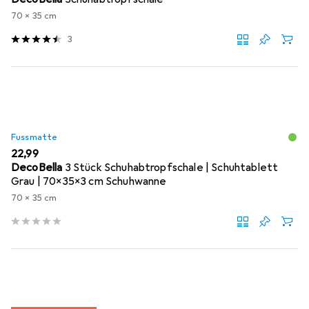
70 x 35 cm
3
Fussmatte
EUR
22,99
DecoBella
3 Stück Schuhabtropfschale | Schuhtablett
Grau | 70x35x3 cm Schuhwanne
70 x 35 cm