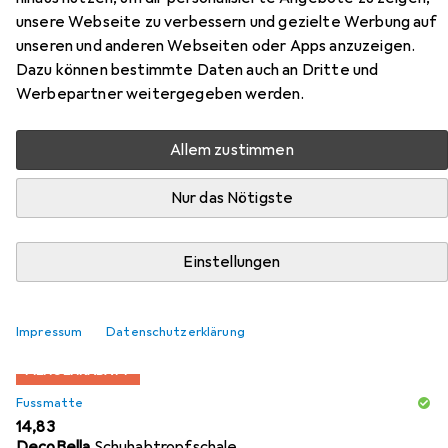
unsere Webseite zu verbessern und gezielte Werbung auf
unseren und anderen Webseiten oder Apps anzuzeigen.
Dazu können bestimmte Daten auch an Dritte und
Werbepartner weitergegeben werden.
Zubehör für Skye Decor Kale
Allem zustimmen
Hier findest du passendes Zubehör zum Produkt Skye
Nur das Nötigste
Decor Kale aus der Kategorie Fussmatte.
Relevanz
Einstellungen
Produktliste
Impressum
Datenschutzerklärung
MENGENRABATT
Fussmatte
EUR
14,83
DecoBella
Schuhabtropfschale