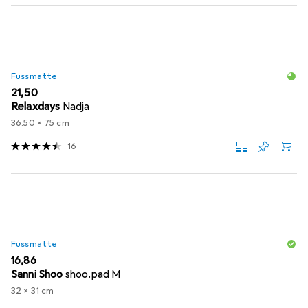
Fussmatte
EUR
21,50
Relaxdays
Nadja
36.50 x 75 cm
16
Fussmatte
EUR
16,86
Sanni Shoo
shoo.pad M
32 x 31 cm