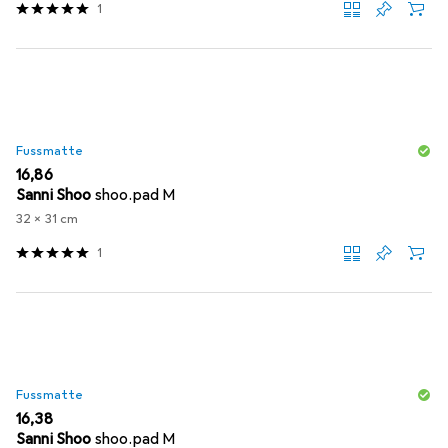
1
Fussmatte
EUR
16,86
Sanni Shoo
shoo.pad M
32 x 31 cm
1
Fussmatte
EUR
16,38
Sanni Shoo
shoo.pad M