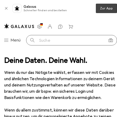
Galaxus
Zur App
Schneller finden und bestellen
Einstellungen
Kundenkonto
Vergleichslisten
Merklisten
Warenkorb
Navigation nach Kategorien
Menü
Suche
eich
Deine Daten. Deine Wahl.
Garderobe + Kleiderstange
Skye Decor Kale
Zubehör
Wenn du nur das Nötigste wählst, erfassen wir mit Cookies
und ähnlichen Technologien Informationen zu deinem Gerät
und deinem Nutzungsverhalten auf unserer Website. Diese
brauchen wir, um dir bspw. ein sicheres Login und
Basisfunktionen wie den Warenkorb zu ermöglichen.
EUR
219,–
Skye Decor
Kale
Wenn du allem zustimmst, können wir diese Daten darüber
hinaus nutzen, um dir personalisierte Angebote zu zeigen,