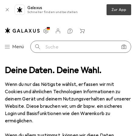
Galaxus
Zur App
Schneller finden und bestellen
Einstellungen
Kundenkonto
Vergleichslisten
Merklisten
Warenkorb
Navigation nach Kategorien
Menü
Suche
Deine Daten. Deine Wahl.
Wenn du nur das Nötigste wählst, erfassen wir mit
Cookies und ähnlichen Technologien Informationen zu
deinem Gerät und deinem Nutzungsverhalten auf unserer
Website. Diese brauchen wir, um dir bspw. ein sicheres
Login und Basisfunktionen wie den Warenkorb zu
ermöglichen.
Wenn du allem zustimmst, können wir diese Daten