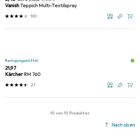
Vanish
Teppich Multi-Textilspray
130
Reinigungsmittel
EUR
21,97
Kärcher
RM 760
27
10 von 10 Produkten
Nach oben