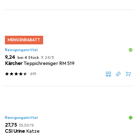
MENGENRABATT
Reinigungsmittel
EUR
EUR
9,24
bei 4 Stück
9,24
/
1l
Kärcher
Teppichreiniger RM 519
619
Reinigungsmittel
EUR
EUR
27,75
55,50
/
1l
CSI Urine
Katze