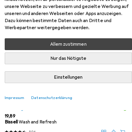
unsere Webseite zu verbessern und gezielte Werbung auf
Hier findest du passendes Zubehör zum Produkt
unseren und anderen Webseiten oder Apps anzuzeigen.
Snapstyle Cottage Hochflor Teppich aus den Kategorien
Dazu können bestimmte Daten auch an Dritte und
Nassreiniger Zubehör, Reinigungsmittel und Waschmittel
Werbepartner weitergegeben werden.
+ Textilpflege.
Allem zustimmen
Beliebt
Nassreiniger Zubehör
Reinigungsmittel
Wasch
Nur das Nötigste
Relevanz
Einstellungen
Produktliste
Impressum
Datenschutzerklärung
Nassreiniger Zubehör
EUR
19,89
Bissell
Wash and Refresh
896