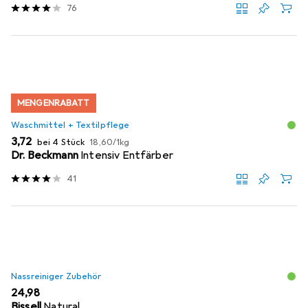
76
MENGENRABATT
Waschmittel + Textilpflege
EUR
EUR
3,72
bei 4 Stück
18,60
/
1kg
Dr. Beckmann
Intensiv Entfärber
41
Nassreiniger Zubehör
EUR
24,98
Bissell
Natural