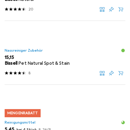
20
Nassreiniger Zubehör
EUR
15,15
Bissell
Pet Natural Spot & Stain
8
MENGENRABATT
Reinigungsmittel
EUR
EUR
5,45
bei 4 Stück
8,26
/
1l