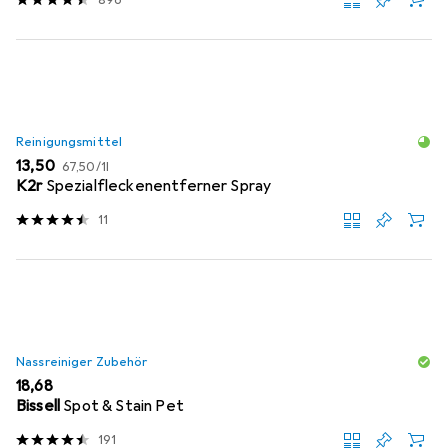
Reinigungsmittel
EUR
EUR
13,50
67,50
/
1l
K2r
Spezialfleckenentferner Spray
11
Nassreiniger Zubehör
EUR
18,68
Bissell
Spot & Stain Pet
191