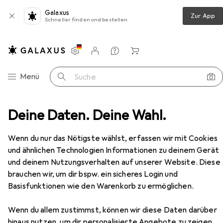
Galaxus
Zur App
Schneller finden und bestellen
Einstellungen
Kundenkonto
Vergleichslisten
Merklisten
Warenkorb
Navigation nach Kategorien
Menü
Suche
che
Deine Daten. Deine Wahl.
Teppich
Snapstyle Cottage Hochflor Teppich
Zubehör
Wenn du nur das Nötigste wählst, erfassen wir mit Cookies
EUR
59,90
und ähnlichen Technologien Informationen zu deinem Gerät
Snapstyle
Cottage Hochflor Teppich
und deinem Nutzungsverhalten auf unserer Website. Diese
brauchen wir, um dir bspw. ein sicheres Login und
Basisfunktionen wie den Warenkorb zu ermöglichen.
Zubehör für Snapstyle Cottage
Wenn du allem zustimmst, können wir diese Daten darüber
Hochflor Teppich
hinaus nutzen, um dir personalisierte Angebote zu zeigen,