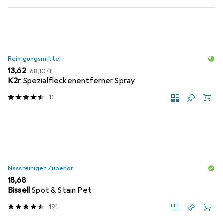
Reinigungsmittel
EUR
EUR
13,62
68,10
/
1l
K2r
Spezialfleckenentferner Spray
11
Nassreiniger Zubehör
EUR
18,68
Bissell
Spot & Stain Pet
191