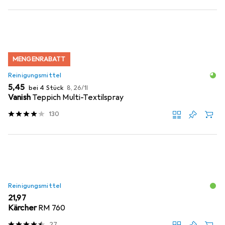
MENGENRABATT
Reinigungsmittel
EUR
EUR
5,45
bei 4 Stück
8,26
/
1l
Vanish
Teppich Multi-Textilspray
130
Reinigungsmittel
EUR
21,97
Kärcher
RM 760
27