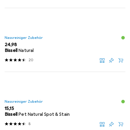
Nassreiniger Zubehör
EUR
24,98
Bissell
Natural
20
Nassreiniger Zubehör
EUR
15,15
Bissell
Pet Natural Spot & Stain
8