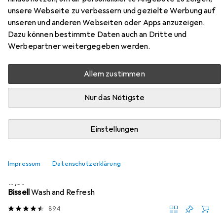
unsere Webseite zu verbessern und gezielte Werbung auf
Hier findest du passendes Zubehör zum Produkt
unseren und anderen Webseiten oder Apps anzuzeigen.
Snapstyle Cottage Hochflor Teppich aus den Kategorien
Dazu können bestimmte Daten auch an Dritte und
Nassreiniger Zubehör und Reinigungsmittel.
Werbepartner weitergegeben werden.
Allem zustimmen
Beliebt
Nassreiniger Zubehör
Reinigungsmittel
Nur das Nötigste
Relevanz
Produktliste
Einstellungen
Impressum
Datenschutzerklärung
Nassreiniger Zubehör
EUR
19,89
Bissell
Wash and Refresh
894