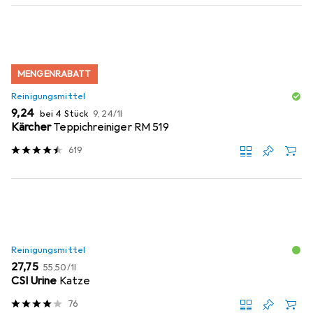
MENGENRABATT
Reinigungsmittel
EUR
EUR
9,24
bei 4 Stück
9,24
/
1l
Kärcher
Teppichreiniger RM 519
619
Reinigungsmittel
EUR
EUR
27,75
55,50
/
1l
CSI Urine
Katze
76