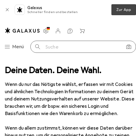
Galaxus
Zur App
Schneller finden und bestellen
Einstellungen
Kundenkonto
Vergleichslisten
Merklisten
Warenkorb
Navigation nach Kategorien
Menü
Suche
che
Deine Daten. Deine Wahl.
Teppich
Snapstyle Cottage Hochflor Teppich
Zubehör
Wenn du nur das Nötigste wählst, erfassen wir mit Cookies
EUR
29,90
und ähnlichen Technologien Informationen zu deinem Gerät
Snapstyle
Cottage Hochflor Teppich
und deinem Nutzungsverhalten auf unserer Website. Diese
brauchen wir, um dir bspw. ein sicheres Login und
Basisfunktionen wie den Warenkorb zu ermöglichen.
Zubehör für Snapstyle Cottage
Wenn du allem zustimmst, können wir diese Daten darüber
Hochflor Teppich
hinaus nutzen, um dir personalisierte Angebote zu zeigen,