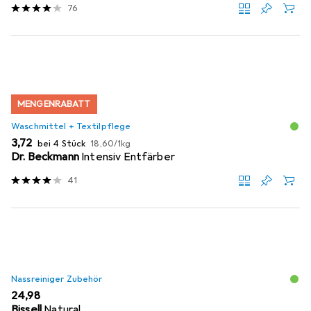
76
MENGENRABATT
Waschmittel + Textilpflege
EUR
EUR
3,72
bei 4 Stück
18,60
/
1kg
Dr. Beckmann
Intensiv Entfärber
41
Nassreiniger Zubehör
EUR
24,98
Bissell
Natural