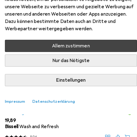
unsere Webseite zu verbessern und gezielte Werbung auf
Hier findest du passendes Zubehör zum Produkt
unseren und anderen Webseiten oder Apps anzuzeigen.
Snapstyle Cottage Hochflor Teppich aus den Kategorien
Dazu können bestimmte Daten auch an Dritte und
Nassreiniger Zubehör, Reinigungsmittel und Waschmittel
Werbepartner weitergegeben werden.
+ Textilpflege.
Allem zustimmen
Beliebt
Nassreiniger Zubehör
Reinigungsmittel
Wasch
Nur das Nötigste
Relevanz
Einstellungen
Produktliste
Impressum
Datenschutzerklärung
Nassreiniger Zubehör
EUR
19,89
Bissell
Wash and Refresh
896