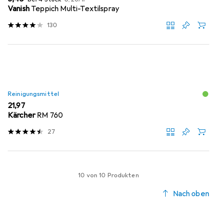
Vanish
Teppich Multi-Textilspray
130
Reinigungsmittel
EUR
21,97
Kärcher
RM 760
27
10 von 10 Produkten
Nach oben