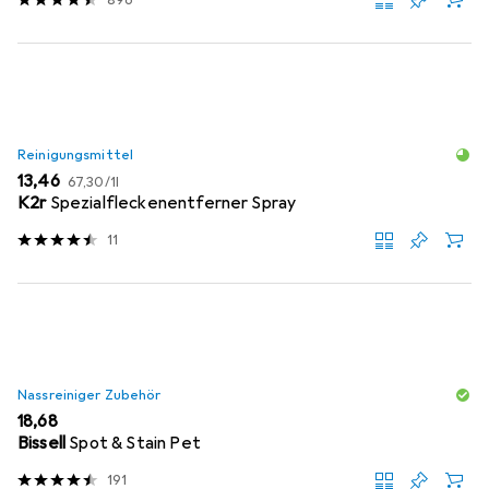
Reinigungsmittel
EUR
EUR
13,46
67,30
/
1l
K2r
Spezialfleckenentferner Spray
11
Nassreiniger Zubehör
EUR
18,68
Bissell
Spot & Stain Pet
191