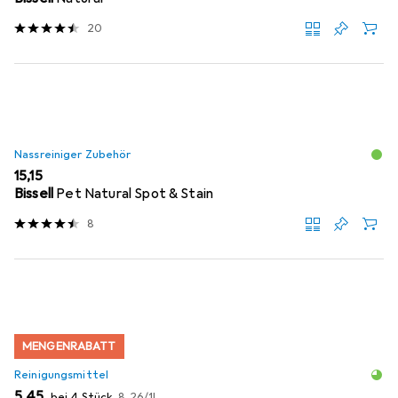
20
Nassreiniger Zubehör
EUR
15,15
Bissell
Pet Natural Spot & Stain
8
MENGENRABATT
Reinigungsmittel
EUR
EUR
5,45
bei 4 Stück
8,26
/
1l