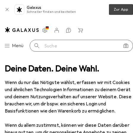
Galaxus
Zur App
Schneller finden und bestellen
Einstellungen
Kundenkonto
Vergleichslisten
Merklisten
Warenkorb
Navigation nach Kategorien
Menü
Suche
che
Deine Daten. Deine Wahl.
Teppich
Snapstyle Cottage Hochflor Teppich
Zubehör
Wenn du nur das Nötigste wählst, erfassen wir mit Cookies
EUR
54,89
und ähnlichen Technologien Informationen zu deinem Gerät
Snapstyle
Cottage Hochflor Teppich
und deinem Nutzungsverhalten auf unserer Website. Diese
brauchen wir, um dir bspw. ein sicheres Login und
Basisfunktionen wie den Warenkorb zu ermöglichen.
Zubehör für Snapstyle Cottage
Wenn du allem zustimmst, können wir diese Daten darüber
Hochflor Teppich
hinaus nutzen, um dir personalisierte Angebote zu zeigen,