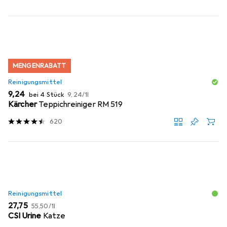
MENGENRABATT
Reinigungsmittel
EUR
EUR
9,24
bei 4 Stück
9,24
/
1l
Kärcher
Teppichreiniger RM 519
620
Reinigungsmittel
EUR
EUR
27,75
55,50
/
1l
CSI Urine
Katze