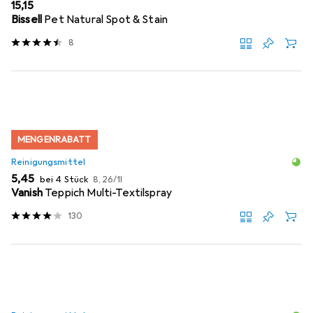
EUR
15,15
Bissell
Pet Natural Spot & Stain
8
MENGENRABATT
Reinigungsmittel
EUR
EUR
5,45
bei 4 Stück
8,26
/
1l
Vanish
Teppich Multi-Textilspray
130