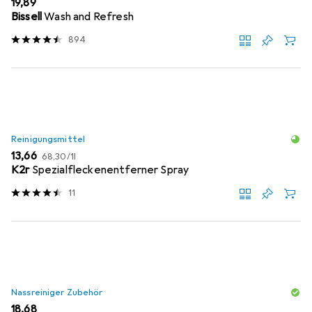
EUR
19,89
Bissell
Wash and Refresh
894
Reinigungsmittel
EUR
EUR
13,66
68,30
/
1l
K2r
Spezialfleckenentferner Spray
11
Nassreiniger Zubehör
EUR
18,68