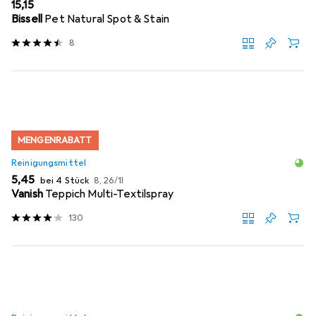
EUR
15,15
Bissell
Pet Natural Spot & Stain
8
MENGENRABATT
Reinigungsmittel
EUR
EUR
5,45
bei 4 Stück
8,26
/
1l
Vanish
Teppich Multi-Textilspray
130