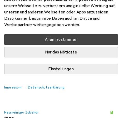
Feinschlingen Velour Läufer
unsere Webseite zu verbessern und gezielte Werbung auf
unseren und anderen Webseiten oder Apps anzuzeigen.
Teppich Strong
Dazu können bestimmte Daten auch an Dritte und
Werbepartner weitergegeben werden.
Hier findest du passendes Zubehör zum Produkt
Snapstyle Feinschlingen Velour Läufer Teppich Strong aus
den Kategorien Nassreiniger Zubehör und
Allem zustimmen
Reinigungsmittel.
Nur das Nötigste
Beliebt
Nassreiniger Zubehör
Reinigungsmittel
Einstellungen
Relevanz
Impressum
Datenschutzerklärung
Produktliste
Nassreiniger Zubehör