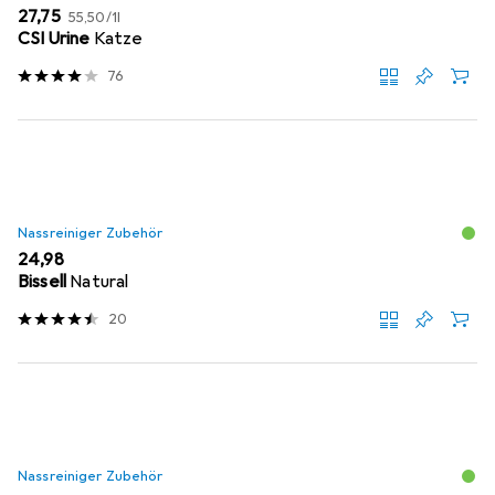
EUR
EUR
27,75
55,50
/
1l
CSI Urine
Katze
76
Nassreiniger Zubehör
EUR
24,98
Bissell
Natural
20
Nassreiniger Zubehör