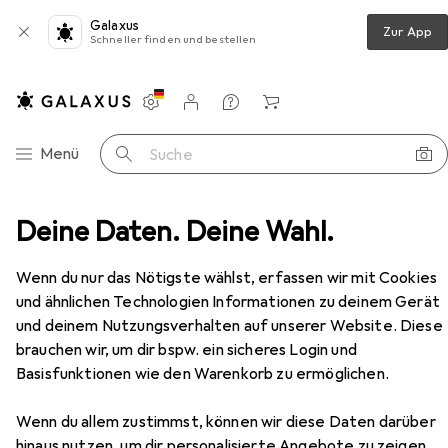
Galaxus
Zur App
Schneller finden und bestellen
Einstellungen
Kundenkonto
Vergleichslisten
Merklisten
Warenkorb
Navigation nach Kategorien
Menü
Suche
Deine Daten. Deine Wahl.
Snapstyle Feinschlingen Velour Läufer Teppich Strong
Zubehör
Wenn du nur das Nötigste wählst, erfassen wir mit Cookies
EUR
39,90
und ähnlichen Technologien Informationen zu deinem Gerät
Snapstyle
Feinschlingen Velour Läufer
Teppich Strong
und deinem Nutzungsverhalten auf unserer Website. Diese
brauchen wir, um dir bspw. ein sicheres Login und
Basisfunktionen wie den Warenkorb zu ermöglichen.
Wenn du allem zustimmst, können wir diese Daten darüber
Zubehör für Snapstyle
hinaus nutzen, um dir personalisierte Angebote zu zeigen,