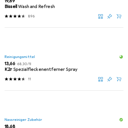
EUR
19,89
Bissell
Wash and Refresh
896
Reinigungsmittel
EUR
EUR
13,66
68,30
/
1l
K2r
Spezialfleckenentferner Spray
11
Nassreiniger Zubehör
EUR
18,68