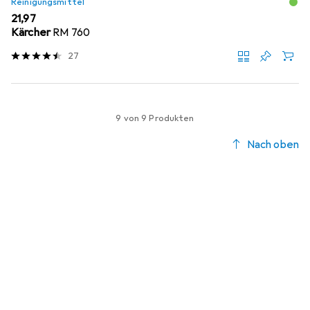
Reinigungsmittel
EUR
21,97
Kärcher
RM 760
27
9 von 9 Produkten
Nach oben