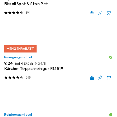
Bissell
Spot & Stain Pet
191
MENGENRABATT
Reinigungsmittel
EUR
EUR
9,24
bei 4 Stück
9,24
/
1l
Kärcher
Teppichreiniger RM 519
619
Reinigungsmittel