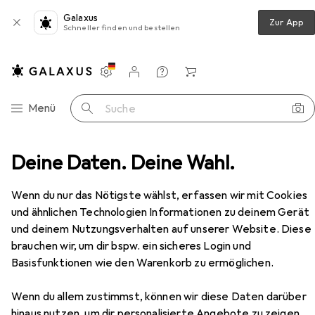
Galaxus
Zur App
Schneller finden und bestellen
Einstellungen
Kundenkonto
Vergleichslisten
Merklisten
Warenkorb
Navigation nach Kategorien
Menü
Suche
eppich
Deine Daten. Deine Wahl.
Snapstyle Feinschlingen Velour Teppich Strong
Zubehör
EUR
59,90
Wenn du nur das Nötigste wählst, erfassen wir mit Cookies
Snapstyle
Feinschlingen Velour
und ähnlichen Technologien Informationen zu deinem Gerät
Teppich Strong
und deinem Nutzungsverhalten auf unserer Website. Diese
brauchen wir, um dir bspw. ein sicheres Login und
Basisfunktionen wie den Warenkorb zu ermöglichen.
Zubehör für Snapstyle
Wenn du allem zustimmst, können wir diese Daten darüber
Feinschlingen Velour Teppich
hinaus nutzen, um dir personalisierte Angebote zu zeigen,