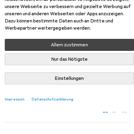
unsere Webseite zu verbessern und gezielte Werbung auf
Strong
unseren und anderen Webseiten oder Apps anzuzeigen.
Dazu können bestimmte Daten auch an Dritte und
Hier findest du passendes Zubehör zum Produkt
Werbepartner weitergegeben werden.
Snapstyle Feinschlingen Velour Teppich Strong aus den
Kategorien Nassreiniger Zubehör und Reinigungsmittel.
Allem zustimmen
Relevanz
Nur das Nötigste
Produktliste
Einstellungen
Nassreiniger Zubehör
EUR
19,89
Impressum
Datenschutzerklärung
Bissell
Wash and Refresh
894