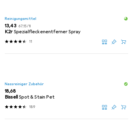
Reinigungsmittel
EUR
EUR
13,43
67,15
/
1l
K2r
Spezialfleckenentferner Spray
11
Nassreiniger Zubehör
EUR
18,68
Bissell
Spot & Stain Pet
189