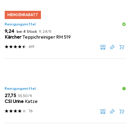
MENGENRABATT
Reinigungsmittel
EUR
EUR
9,24
bei 4 Stück
9,24
/
1l
Kärcher
Teppichreiniger RM 519
619
Reinigungsmittel
EUR
EUR
27,75
55,50
/
1l
CSI Urine
Katze
76