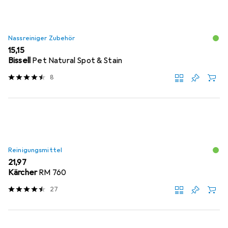
Nassreiniger Zubehör
EUR
15,15
Bissell
Pet Natural Spot & Stain
8
Reinigungsmittel
EUR
21,97
Kärcher
RM 760
27