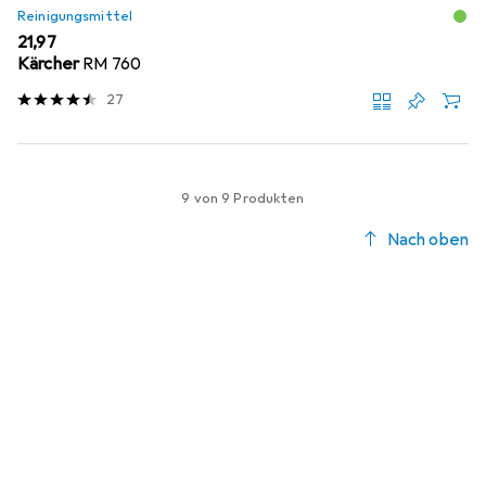
Reinigungsmittel
EUR
21,97
Kärcher
RM 760
27
9 von 9 Produkten
Nach oben