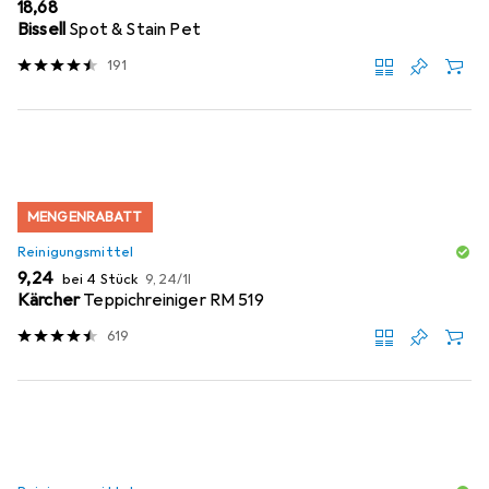
EUR
18,68
Bissell
Spot & Stain Pet
191
MENGENRABATT
Reinigungsmittel
EUR
EUR
9,24
bei 4 Stück
9,24
/
1l
Kärcher
Teppichreiniger RM 519
619