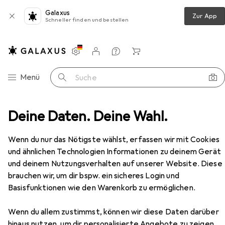
Galaxus
Zur App
Schneller finden und bestellen
Einstellungen
Kundenkonto
Vergleichslisten
Merklisten
Warenkorb
Navigation nach Kategorien
Menü
Suche
eppich
Deine Daten. Deine Wahl.
Snapstyle Hochflor Langflor Teppich Cottage
Zubehör
Wenn du nur das Nötigste wählst, erfassen wir mit Cookies
und ähnlichen Technologien Informationen zu deinem Gerät
EUR
79,90
und deinem Nutzungsverhalten auf unserer Website. Diese
Snapstyle
Hochflor Langflor Teppich
brauchen wir, um dir bspw. ein sicheres Login und
Cottage
Basisfunktionen wie den Warenkorb zu ermöglichen.
Wenn du allem zustimmst, können wir diese Daten darüber
hinaus nutzen, um dir personalisierte Angebote zu zeigen,