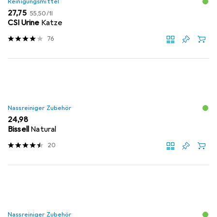
Reinigungsmittel
EUR
EUR
27,75
55,50
/
1l
CSI Urine
Katze
76
Nassreiniger Zubehör
EUR
24,98
Bissell
Natural
20
Nassreiniger Zubehör