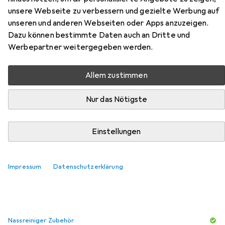
unsere Webseite zu verbessern und gezielte Werbung auf
Zubehör für Snapstyle Hochflor
unseren und anderen Webseiten oder Apps anzuzeigen.
Dazu können bestimmte Daten auch an Dritte und
Langflor Teppich Cottage
Werbepartner weitergegeben werden.
Hier findest du passendes Zubehör zum Produkt
Allem zustimmen
Snapstyle Hochflor Langflor Teppich Cottage aus den
Kategorien Nassreiniger Zubehör und Reinigungsmittel.
Nur das Nötigste
Beliebt
Nassreiniger Zubehör
Reinigungsmittel
Einstellungen
Relevanz
Impressum
Datenschutzerklärung
Produktliste
Nassreiniger Zubehör