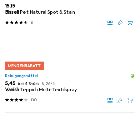
EUR
15,15
Bissell
Pet Natural Spot & Stain
8
MENGENRABATT
Reinigungsmittel
EUR
EUR
5,45
bei 4 Stück
8,26
/
1l
Vanish
Teppich Multi-Textilspray
130