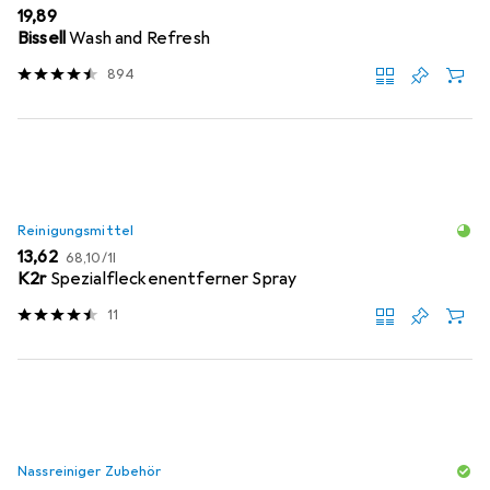
EUR
19,89
Bissell
Wash and Refresh
894
Reinigungsmittel
EUR
EUR
13,62
68,10
/
1l
K2r
Spezialfleckenentferner Spray
11
Nassreiniger Zubehör