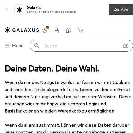
Galaxus
Zur App
Schneller finden und bestellen
Einstellungen
Kundenkonto
Vergleichslisten
Merklisten
Warenkorb
Navigation nach Kategorien
Menü
Suche
eppich
Deine Daten. Deine Wahl.
Snapstyle Hochflor Langflor Teppich Cottage
Zubehör
EUR
129,90
Wenn du nur das Nötigste wählst, erfassen wir mit Cookies
Snapstyle
Hochflor Langflor Teppich
und ähnlichen Technologien Informationen zu deinem Gerät
Cottage
und deinem Nutzungsverhalten auf unserer Website. Diese
brauchen wir, um dir bspw. ein sicheres Login und
Basisfunktionen wie den Warenkorb zu ermöglichen.
Zubehör für Snapstyle Hochflor
Wenn du allem zustimmst, können wir diese Daten darüber
Langflor Teppich Cottage
hinaus nutzen, um dir personalisierte Angebote zu zeigen,