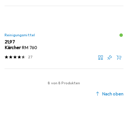
Reinigungsmittel
EUR
21,97
Kärcher
RM 760
27
8 von 8 Produkten
Nach oben