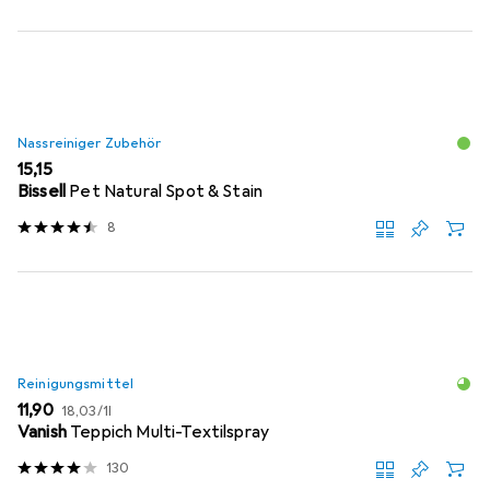
Nassreiniger Zubehör
EUR
15,15
Bissell
Pet Natural Spot & Stain
8
Reinigungsmittel
EUR
EUR
11,90
18,03
/
1l
Vanish
Teppich Multi-Textilspray
130