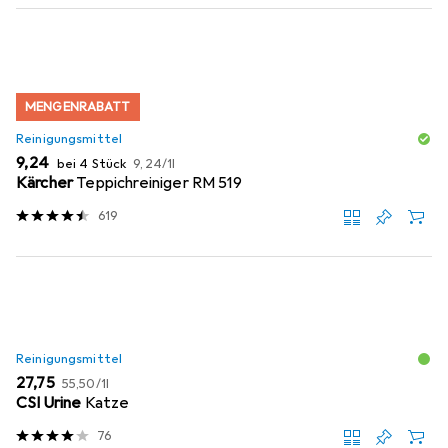
MENGENRABATT
Reinigungsmittel
EUR
EUR
9,24
bei 4 Stück
9,24
/
1l
Kärcher
Teppichreiniger RM 519
619
Reinigungsmittel
EUR
EUR
27,75
55,50
/
1l
CSI Urine
Katze
76