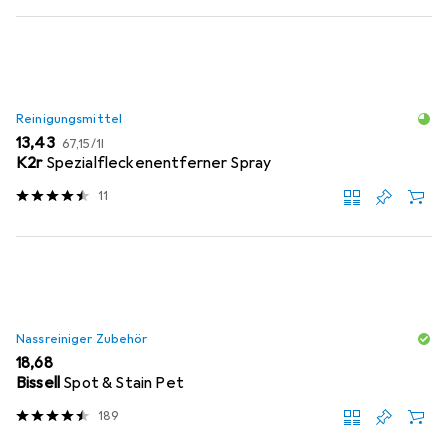
Reinigungsmittel
EUR
EUR
13,43
67,15
/
1l
K2r
Spezialfleckenentferner Spray
11
Nassreiniger Zubehör
EUR
18,68
Bissell
Spot & Stain Pet
189