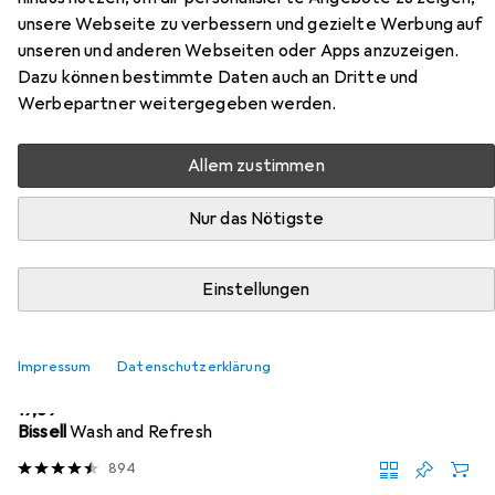
unsere Webseite zu verbessern und gezielte Werbung auf
Hier findest du passendes Zubehör zum Produkt
unseren und anderen Webseiten oder Apps anzuzeigen.
Snapstyle Hochflor Langflor Teppich Cottage aus den
Dazu können bestimmte Daten auch an Dritte und
Kategorien Nassreiniger Zubehör und Reinigungsmittel.
Werbepartner weitergegeben werden.
Allem zustimmen
Beliebt
Nassreiniger Zubehör
Reinigungsmittel
Nur das Nötigste
Relevanz
Produktliste
Einstellungen
Impressum
Datenschutzerklärung
Nassreiniger Zubehör
EUR
19,89
Bissell
Wash and Refresh
894