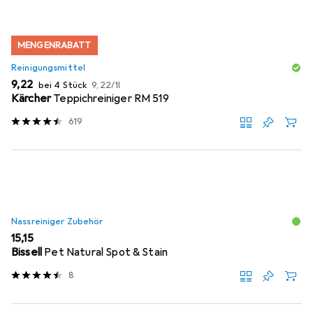
MENGENRABATT
Reinigungsmittel
EUR
EUR
9,22
bei 4 Stück
9,22
/
1l
Kärcher
Teppichreiniger RM 519
619
Nassreiniger Zubehör
EUR
15,15
Bissell
Pet Natural Spot & Stain
8