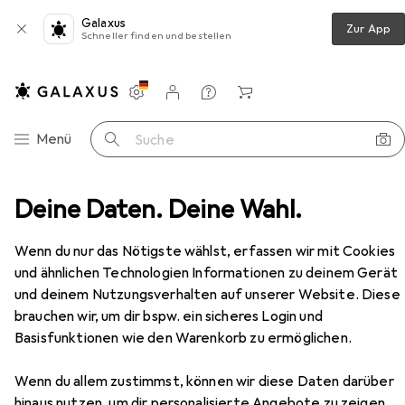
Galaxus
Zur App
Schneller finden und bestellen
Einstellungen
Kundenkonto
Vergleichslisten
Merklisten
Warenkorb
Navigation nach Kategorien
Menü
Suche
Deine Daten. Deine Wahl.
Snapstyle Hochflor Langflor Teppich Läufer Cottage
Zubehör
Wenn du nur das Nötigste wählst, erfassen wir mit Cookies
EUR
34,90
und ähnlichen Technologien Informationen zu deinem Gerät
Snapstyle
Hochflor Langflor Teppich
und deinem Nutzungsverhalten auf unserer Website. Diese
Läufer Cottage
brauchen wir, um dir bspw. ein sicheres Login und
Basisfunktionen wie den Warenkorb zu ermöglichen.
Wenn du allem zustimmst, können wir diese Daten darüber
Zubehör für Snapstyle Hochflor
hinaus nutzen, um dir personalisierte Angebote zu zeigen,