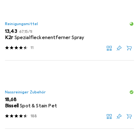
Reinigungsmittel
EUR
EUR
13,43
67,15
/
1l
K2r
Spezialfleckenentferner Spray
11
Nassreiniger Zubehör
EUR
18,68
Bissell
Spot & Stain Pet
188