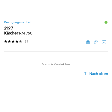
Reinigungsmittel
EUR
21,97
Kärcher
RM 760
27
6 von 6 Produkten
Nach oben