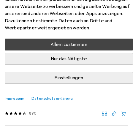
Langflor Teppich Läufer Cottage
unsere Webseite zu verbessern und gezielte Werbung auf
unseren und anderen Webseiten oder Apps anzuzeigen.
Hier findest du passendes Zubehör zum Produkt
Dazu können bestimmte Daten auch an Dritte und
Snapstyle Hochflor Langflor Teppich Läufer Cottage aus
Werbepartner weitergegeben werden.
den Kategorien Nassreiniger Zubehör und
Reinigungsmittel.
Allem zustimmen
Relevanz
Nur das Nötigste
Produktliste
Einstellungen
Nassreiniger Zubehör
EUR
19,89
Impressum
Datenschutzerklärung
Bissell
Wash and Refresh
890