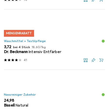
MENGENRABATT
Waschmittel + Textilpflege
EUR
EUR
3,72
bei 4 Stück
18,60
/
1kg
Dr. Beckmann
Intensiv Entfärber
41
Nassreiniger Zubehör
EUR
24,98
Bissell
Natural