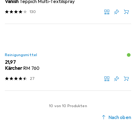
Vanish
Teppich Multi-Textilspray
130
Reinigungsmittel
EUR
21,97
Kärcher
RM 760
27
10 von 10 Produkten
Nach oben