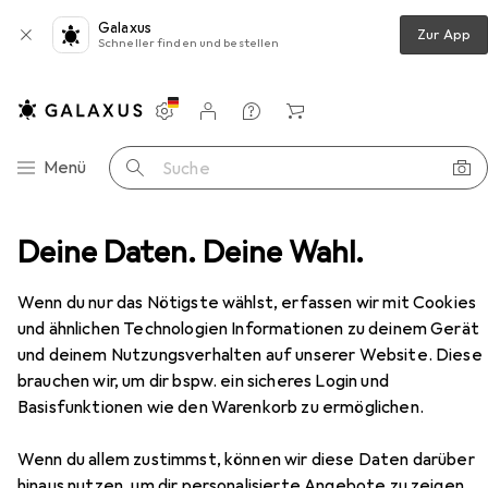
Galaxus
Zur App
Schneller finden und bestellen
Einstellungen
Kundenkonto
Vergleichslisten
Merklisten
Warenkorb
Navigation nach Kategorien
Menü
Suche
eppich
Deine Daten. Deine Wahl.
Snapstyle Hochflor Velours Teppich Luna Rund
Zubehör
EUR
44,90
Wenn du nur das Nötigste wählst, erfassen wir mit Cookies
Snapstyle
Hochflor Velours Teppich
und ähnlichen Technologien Informationen zu deinem Gerät
Luna Rund
und deinem Nutzungsverhalten auf unserer Website. Diese
brauchen wir, um dir bspw. ein sicheres Login und
Basisfunktionen wie den Warenkorb zu ermöglichen.
Zubehör für Snapstyle Hochflor
Wenn du allem zustimmst, können wir diese Daten darüber
Velours Teppich Luna Rund
hinaus nutzen, um dir personalisierte Angebote zu zeigen,