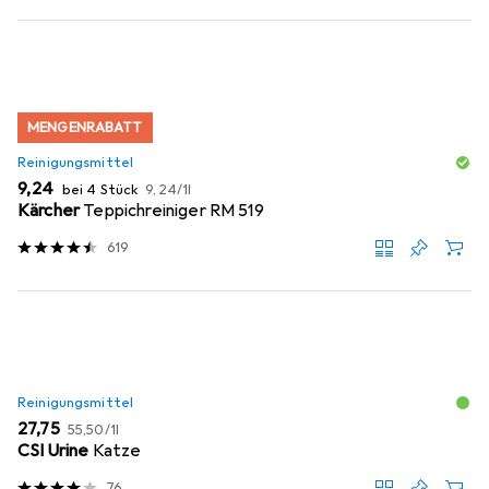
MENGENRABATT
Reinigungsmittel
EUR
EUR
9,24
bei 4 Stück
9,24
/
1l
Kärcher
Teppichreiniger RM 519
619
Reinigungsmittel
EUR
EUR
27,75
55,50
/
1l
CSI Urine
Katze
76