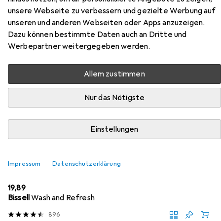
unsere Webseite zu verbessern und gezielte Werbung auf
Hier findest du passendes Zubehör zum Produkt
unseren und anderen Webseiten oder Apps anzuzeigen.
Snapstyle Hochflor Velours Teppich Luna Rund aus den
Dazu können bestimmte Daten auch an Dritte und
Kategorien Nassreiniger Zubehör, Reinigungsmittel und
Werbepartner weitergegeben werden.
Waschmittel + Textilpflege.
Allem zustimmen
Beliebt
Nassreiniger Zubehör
Reinigungsmittel
Wasch
Nur das Nötigste
Relevanz
Einstellungen
Produktliste
Impressum
Datenschutzerklärung
Nassreiniger Zubehör
EUR
19,89
Bissell
Wash and Refresh
896