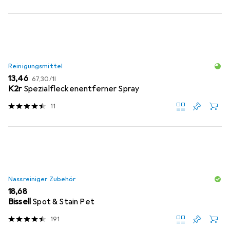
Reinigungsmittel
EUR
EUR
13,46
67,30
/
1l
K2r
Spezialfleckenentferner Spray
11
Nassreiniger Zubehör
EUR
18,68
Bissell
Spot & Stain Pet
191