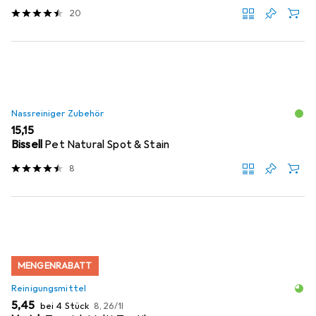
20
Nassreiniger Zubehör
EUR
15,15
Bissell
Pet Natural Spot & Stain
8
MENGENRABATT
Reinigungsmittel
EUR
EUR
5,45
bei 4 Stück
8,26
/
1l