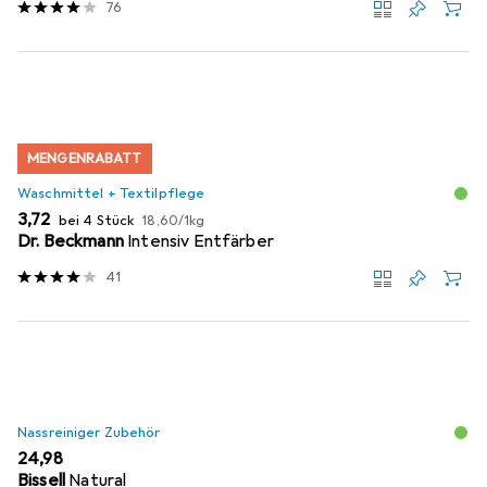
76
MENGENRABATT
Waschmittel + Textilpflege
EUR
EUR
3,72
bei 4 Stück
18,60
/
1kg
Dr. Beckmann
Intensiv Entfärber
41
Nassreiniger Zubehör
EUR
24,98
Bissell
Natural