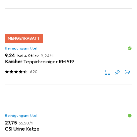
MENGENRABATT
Reinigungsmittel
EUR
EUR
9,24
bei 4 Stück
9,24
/
1l
Kärcher
Teppichreiniger RM 519
620
Reinigungsmittel
EUR
EUR
27,75
55,50
/
1l
CSI Urine
Katze