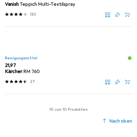
Vanish
Teppich Multi-Textilspray
130
Reinigungsmittel
EUR
21,97
Kärcher
RM 760
27
10 von 10 Produkten
Nach oben