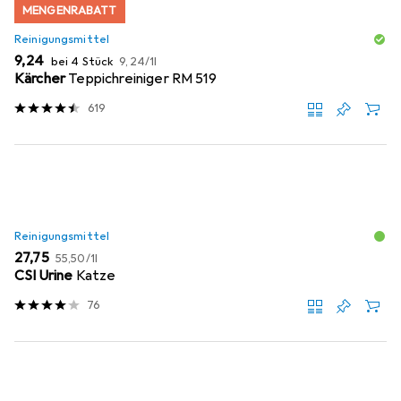
MENGENRABATT
Reinigungsmittel
EUR
EUR
9,24
bei 4 Stück
9,24
/
1l
Kärcher
Teppichreiniger RM 519
619
Reinigungsmittel
EUR
EUR
27,75
55,50
/
1l
CSI Urine
Katze
76