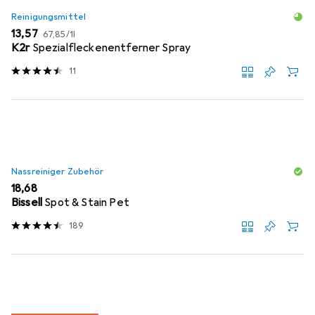
Reinigungsmittel
EUR
EUR
13,57
67,85
/
1l
K2r
Spezialfleckenentferner Spray
11
Nassreiniger Zubehör
EUR
18,68
Bissell
Spot & Stain Pet
189