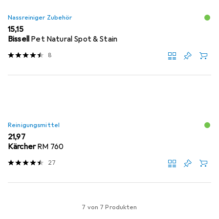
Nassreiniger Zubehör
EUR
15,15
Bissell
Pet Natural Spot & Stain
8
Reinigungsmittel
EUR
21,97
Kärcher
RM 760
27
7 von 7 Produkten