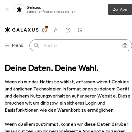
Galaxus
Zur App
Schneller finden und bestellen
Einstellungen
Kundenkonto
Vergleichslisten
Merklisten
Warenkorb
Navigation nach Kategorien
Menü
Suche
Teppich
Deine Daten. Deine Wahl.
Snapstyle Luxus Soft Velours Teppich Shine
Zubehör
EUR
99,90
Wenn du nur das Nötigste wählst, erfassen wir mit Cookies
Snapstyle
Luxus Soft Velours Teppich
und ähnlichen Technologien Informationen zu deinem Gerät
Shine
und deinem Nutzungsverhalten auf unserer Website. Diese
brauchen wir, um dir bspw. ein sicheres Login und
Basisfunktionen wie den Warenkorb zu ermöglichen.
Zubehör für Snapstyle Luxus Soft
Wenn du allem zustimmst, können wir diese Daten darüber
Velours Teppich Shine
hinaus nutzen, um dir personalisierte Angebote zu zeigen,