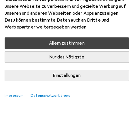
unsere Webseite zu verbessern und gezielte Werbung auf
Hier findest du passendes Zubehör zum Produkt
unseren und anderen Webseiten oder Apps anzuzeigen.
Snapstyle Luxus Soft Velours Teppich Shine aus den
Dazu können bestimmte Daten auch an Dritte und
Kategorien Nassreiniger Zubehör und Reinigungsmittel.
Werbepartner weitergegeben werden.
Relevanz
Allem zustimmen
Produktliste
Nur das Nötigste
Nassreiniger Zubehör
Einstellungen
EUR
19,89
Bissell
Wash and Refresh
894
Impressum
Datenschutzerklärung