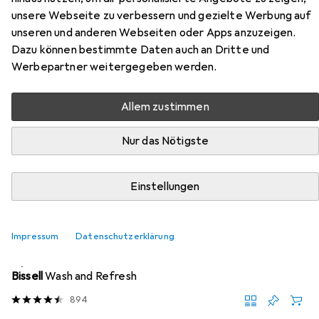
unsere Webseite zu verbessern und gezielte Werbung auf
Hier findest du passendes Zubehör zum Produkt
unseren und anderen Webseiten oder Apps anzuzeigen.
Snapstyle Luxus Soft Velours Teppich Shine aus den
Dazu können bestimmte Daten auch an Dritte und
Kategorien Nassreiniger Zubehör und Reinigungsmittel.
Werbepartner weitergegeben werden.
Allem zustimmen
Beliebt
Nassreiniger Zubehör
Reinigungsmittel
Nur das Nötigste
Relevanz
Produktliste
Einstellungen
Impressum
Datenschutzerklärung
Nassreiniger Zubehör
EUR
19,89
Bissell
Wash and Refresh
894