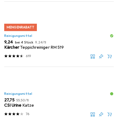
MENGENRABATT
Reinigungsmittel
EUR
EUR
9,24
bei 4 Stück
9,24
/
1l
Kärcher
Teppichreiniger RM 519
619
Reinigungsmittel
EUR
EUR
27,75
55,50
/
1l
CSI Urine
Katze
76