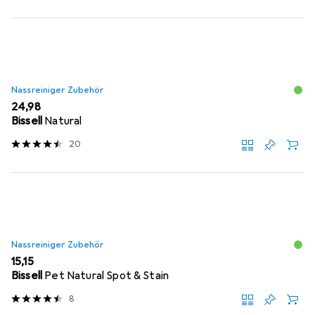
Nassreiniger Zubehör
EUR
24,98
Bissell
Natural
20
Nassreiniger Zubehör
EUR
15,15
Bissell
Pet Natural Spot & Stain
8