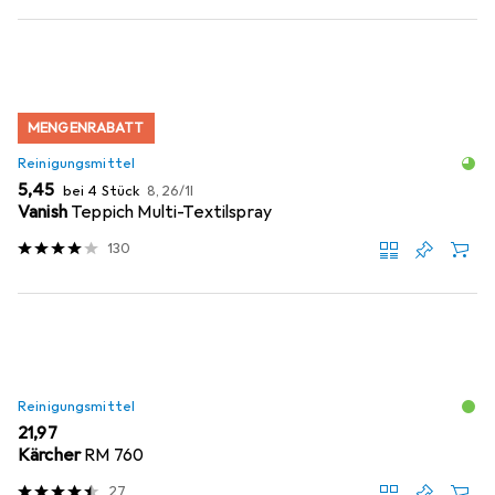
MENGENRABATT
Reinigungsmittel
EUR
EUR
5,45
bei 4 Stück
8,26
/
1l
Vanish
Teppich Multi-Textilspray
130
Reinigungsmittel
EUR
21,97
Kärcher
RM 760
27