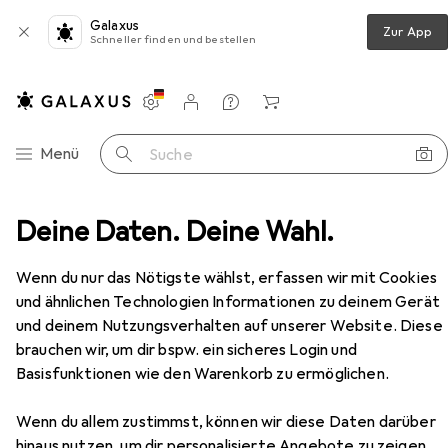
Galaxus
Zur App
Schneller finden und bestellen
Einstellungen
Kundenkonto
Vergleichslisten
Merklisten
Warenkorb
Navigation nach Kategorien
Menü
Suche
Teppich
Deine Daten. Deine Wahl.
Snapstyle Luxus Soft Velours Teppich Shine
Zubehör
EUR
59,90
Wenn du nur das Nötigste wählst, erfassen wir mit Cookies
Snapstyle
Luxus Soft Velours Teppich
und ähnlichen Technologien Informationen zu deinem Gerät
Shine
und deinem Nutzungsverhalten auf unserer Website. Diese
brauchen wir, um dir bspw. ein sicheres Login und
Basisfunktionen wie den Warenkorb zu ermöglichen.
Zubehör für Snapstyle Luxus Soft
Wenn du allem zustimmst, können wir diese Daten darüber
Velours Teppich Shine
hinaus nutzen, um dir personalisierte Angebote zu zeigen,