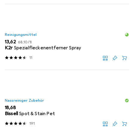
Reinigungsmittel
EUR
EUR
13,62
68,10
/
1l
K2r
Spezialfleckenentferner Spray
11
Nassreiniger Zubehör
EUR
18,68
Bissell
Spot & Stain Pet
191