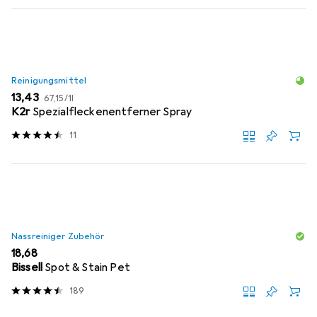
Reinigungsmittel
EUR
EUR
13,43
67,15
/
1l
K2r
Spezialfleckenentferner Spray
11
Nassreiniger Zubehör
EUR
18,68
Bissell
Spot & Stain Pet
189