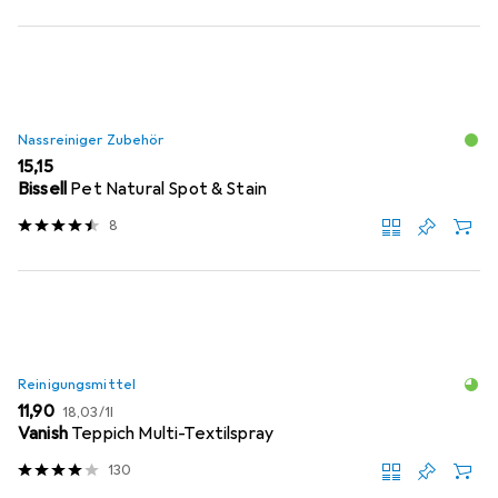
Nassreiniger Zubehör
EUR
15,15
Bissell
Pet Natural Spot & Stain
8
Reinigungsmittel
EUR
EUR
11,90
18,03
/
1l
Vanish
Teppich Multi-Textilspray
130