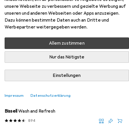
unsere Webseite zu verbessern und gezielte Werbung auf
Hier findest du passendes Zubehör zum Produkt
unseren und anderen Webseiten oder Apps anzuzeigen.
Snapstyle Luxus Soft Velours Teppich Shine aus den
Dazu können bestimmte Daten auch an Dritte und
Kategorien Nassreiniger Zubehör und Reinigungsmittel.
Werbepartner weitergegeben werden.
Allem zustimmen
Beliebt
Nassreiniger Zubehör
Reinigungsmittel
Nur das Nötigste
Relevanz
Produktliste
Einstellungen
Impressum
Datenschutzerklärung
Nassreiniger Zubehör
EUR
19,89
Bissell
Wash and Refresh
894