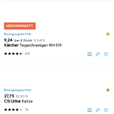
MENGENRABATT
Reinigungsmittel
EUR
EUR
9,24
bei 4 Stück
9,24
/
1l
Kärcher
Teppichreiniger RM 519
619
Reinigungsmittel
EUR
EUR
27,75
55,50
/
1l
CSI Urine
Katze
76