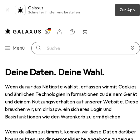
Galaxus
Zur App
Schneller finden und bestellen
Einstellungen
Kundenkonto
Vergleichslisten
Merklisten
Warenkorb
Navigation nach Kategorien
Menü
Suche
Teppich
Deine Daten. Deine Wahl.
Snapstyle Luxus Soft Velours Teppich Shine
Zubehör
EUR
99,90
Wenn du nur das Nötigste wählst, erfassen wir mit Cookies
Snapstyle
Luxus Soft Velours Teppich
und ähnlichen Technologien Informationen zu deinem Gerät
Shine
und deinem Nutzungsverhalten auf unserer Website. Diese
brauchen wir, um dir bspw. ein sicheres Login und
Basisfunktionen wie den Warenkorb zu ermöglichen.
Zubehör für Snapstyle Luxus Soft
Wenn du allem zustimmst, können wir diese Daten darüber
Velours Teppich Shine
hinaus nutzen, um dir personalisierte Angebote zu zeigen,