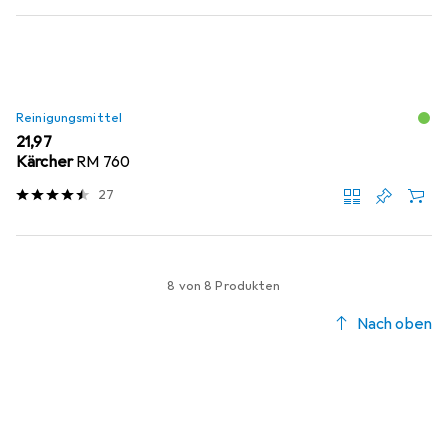
Reinigungsmittel
EUR
21,97
Kärcher
RM 760
27
8 von 8 Produkten
Nach oben