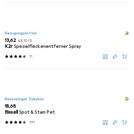
Reinigungsmittel
EUR
EUR
13,62
68,10
/
1l
K2r
Spezialfleckenentferner Spray
11
Nassreiniger Zubehör
EUR
18,68
Bissell
Spot & Stain Pet
191