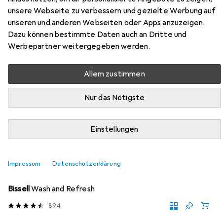
unsere Webseite zu verbessern und gezielte Werbung auf
Hier findest du passendes Zubehör zum Produkt
unseren und anderen Webseiten oder Apps anzuzeigen.
Snapstyle Teppich Hochflor Shaggy Cottage aus den
Dazu können bestimmte Daten auch an Dritte und
Kategorien Nassreiniger Zubehör und Reinigungsmittel.
Werbepartner weitergegeben werden.
Allem zustimmen
Beliebt
Nassreiniger Zubehör
Reinigungsmittel
Nur das Nötigste
Relevanz
Produktliste
Einstellungen
Impressum
Datenschutzerklärung
Nassreiniger Zubehör
EUR
19,89
Bissell
Wash and Refresh
894