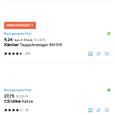
MENGENRABATT
Reinigungsmittel
EUR
EUR
9,24
bei 4 Stück
9,24
/
1l
Kärcher
Teppichreiniger RM 519
619
Reinigungsmittel
EUR
EUR
27,75
55,50
/
1l
CSI Urine
Katze
76