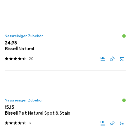
Nassreiniger Zubehör
EUR
24,98
Bissell
Natural
20
Nassreiniger Zubehör
EUR
15,15
Bissell
Pet Natural Spot & Stain
8