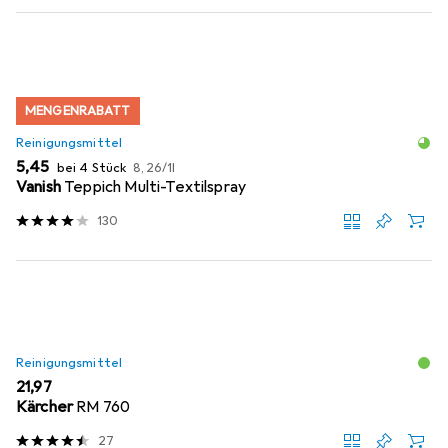
MENGENRABATT
Reinigungsmittel
EUR
EUR
5,45
bei 4 Stück
8,26
/
1l
Vanish
Teppich Multi-Textilspray
130
Reinigungsmittel
EUR
21,97
Kärcher
RM 760
27