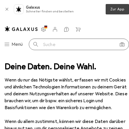
Galaxus
Zur App
Schneller finden und bestellen
Einstellungen
Kundenkonto
Vergleichslisten
Merklisten
Warenkorb
Navigation nach Kategorien
Menü
Suche
Teppich
Deine Daten. Deine Wahl.
Snapstyle Teppich Hochflor Shaggy Cottage
Zubehör
EUR
64,90
Wenn du nur das Nötigste wählst, erfassen wir mit Cookies
Snapstyle
Teppich Hochflor Shaggy
und ähnlichen Technologien Informationen zu deinem Gerät
Cottage
und deinem Nutzungsverhalten auf unserer Website. Diese
brauchen wir, um dir bspw. ein sicheres Login und
Basisfunktionen wie den Warenkorb zu ermöglichen.
Zubehör für Snapstyle Teppich
Wenn du allem zustimmst, können wir diese Daten darüber
Hochflor Shaggy Cottage
hinaus nutzen, um dir personalisierte Angebote zu zeigen,