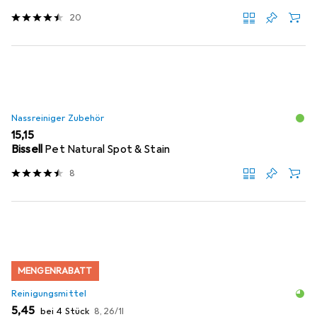
20
Nassreiniger Zubehör
EUR
15,15
Bissell
Pet Natural Spot & Stain
8
MENGENRABATT
Reinigungsmittel
EUR
EUR
5,45
bei 4 Stück
8,26
/
1l