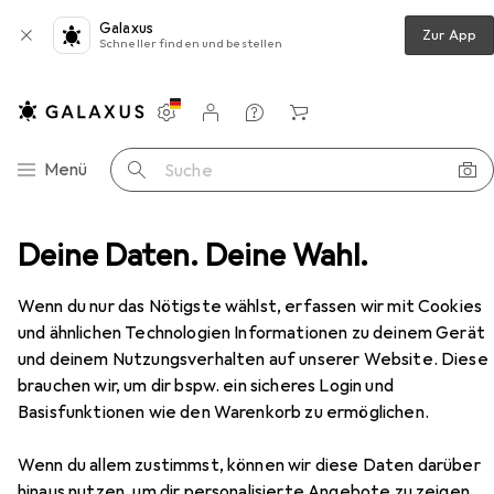
Galaxus
Zur App
Schneller finden und bestellen
Einstellungen
Kundenkonto
Vergleichslisten
Merklisten
Warenkorb
Navigation nach Kategorien
Menü
Suche
Teppich
Deine Daten. Deine Wahl.
Snapstyle Teppich Hochflor Shaggy Cottage
Zubehör
EUR
64,90
Wenn du nur das Nötigste wählst, erfassen wir mit Cookies
Snapstyle
Teppich Hochflor Shaggy
und ähnlichen Technologien Informationen zu deinem Gerät
Cottage
und deinem Nutzungsverhalten auf unserer Website. Diese
brauchen wir, um dir bspw. ein sicheres Login und
Basisfunktionen wie den Warenkorb zu ermöglichen.
Zubehör für Snapstyle Teppich
Wenn du allem zustimmst, können wir diese Daten darüber
Hochflor Shaggy Cottage
hinaus nutzen, um dir personalisierte Angebote zu zeigen,