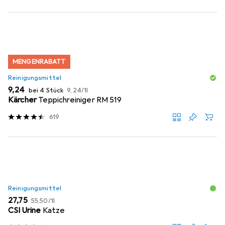
MENGENRABATT
Reinigungsmittel
EUR
EUR
9,24
bei 4 Stück
9,24
/
1l
Kärcher
Teppichreiniger RM 519
619
Reinigungsmittel
EUR
EUR
27,75
55,50
/
1l
CSI Urine
Katze