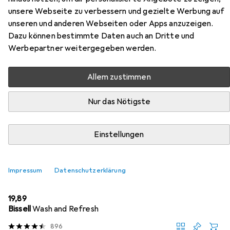
unsere Webseite zu verbessern und gezielte Werbung auf
Hier findest du passendes Zubehör zum Produkt
unseren und anderen Webseiten oder Apps anzuzeigen.
Snapstyle Teppich Hochflor Shaggy Cottage aus den
Dazu können bestimmte Daten auch an Dritte und
Kategorien Nassreiniger Zubehör, Reinigungsmittel und
Werbepartner weitergegeben werden.
Waschmittel + Textilpflege.
Allem zustimmen
Beliebt
Nassreiniger Zubehör
Reinigungsmittel
Wasch
Nur das Nötigste
Relevanz
Einstellungen
Produktliste
Impressum
Datenschutzerklärung
Nassreiniger Zubehör
EUR
19,89
Bissell
Wash and Refresh
896