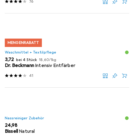
76
MENGENRABATT
Waschmittel + Textilpflege
EUR
EUR
3,72
bei 4 Stück
18,60
/
1kg
Dr. Beckmann
Intensiv Entfärber
41
Nassreiniger Zubehör
EUR
24,98
Bissell
Natural