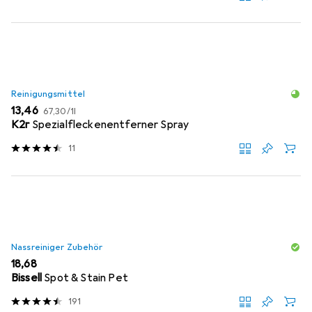
Reinigungsmittel
EUR
EUR
13,46
67,30
/
1l
K2r
Spezialfleckenentferner Spray
11
Nassreiniger Zubehör
EUR
18,68
Bissell
Spot & Stain Pet
191