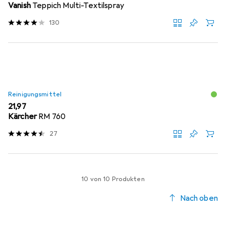
Vanish
Teppich Multi-Textilspray
130
Reinigungsmittel
EUR
21,97
Kärcher
RM 760
27
10 von 10 Produkten
Nach oben