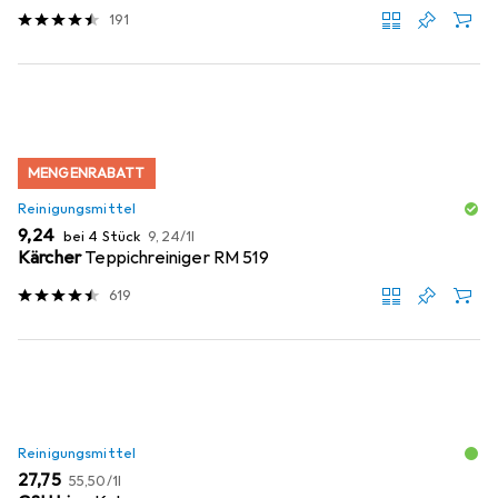
191
MENGENRABATT
Reinigungsmittel
EUR
EUR
9,24
bei 4 Stück
9,24
/
1l
Kärcher
Teppichreiniger RM 519
619
Reinigungsmittel
EUR
EUR
27,75
55,50
/
1l