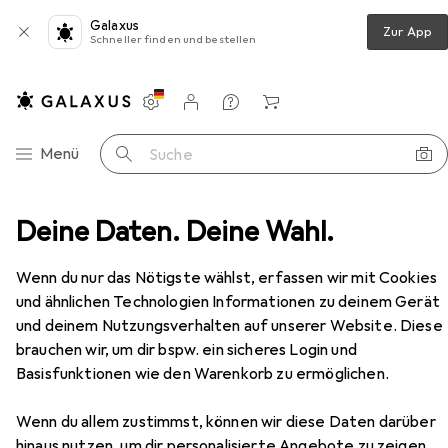
Galaxus
Zur App
Schneller finden und bestellen
Einstellungen
Kundenkonto
Vergleichslisten
Merklisten
Warenkorb
Navigation nach Kategorien
Menü
Suche
Teppich
Deine Daten. Deine Wahl.
Snapstyle Trend Velours Läufer Teppich Joy
Zubehör
Wenn du nur das Nötigste wählst, erfassen wir mit Cookies
EUR
39,90
und ähnlichen Technologien Informationen zu deinem Gerät
Snapstyle
Trend Velours Läufer
und deinem Nutzungsverhalten auf unserer Website. Diese
Teppich Joy
brauchen wir, um dir bspw. ein sicheres Login und
Basisfunktionen wie den Warenkorb zu ermöglichen.
Wenn du allem zustimmst, können wir diese Daten darüber
Zubehör für Snapstyle Trend
hinaus nutzen, um dir personalisierte Angebote zu zeigen,