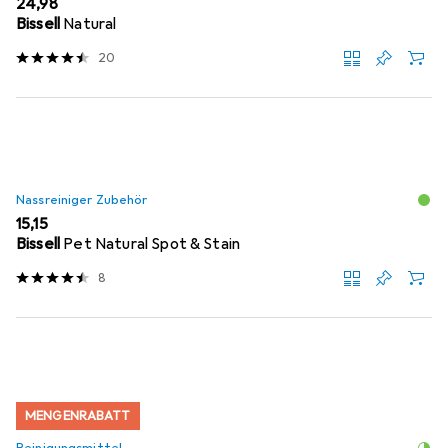
EUR
24,98
Bissell
Natural
20
Nassreiniger Zubehör
EUR
15,15
Bissell
Pet Natural Spot & Stain
8
MENGENRABATT