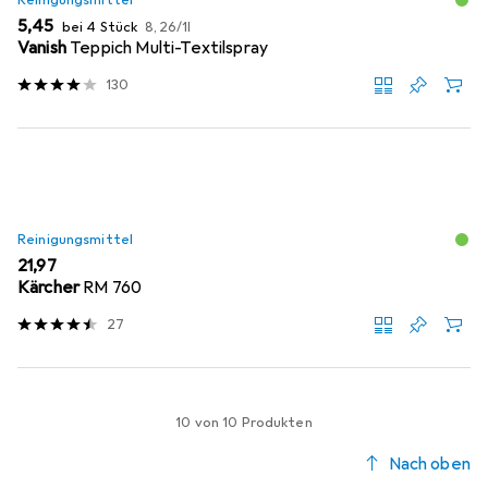
Reinigungsmittel
EUR
EUR
5,45
bei 4 Stück
8,26
/
1l
Vanish
Teppich Multi-Textilspray
130
Reinigungsmittel
EUR
21,97
Kärcher
RM 760
27
10 von 10 Produkten
Nach oben