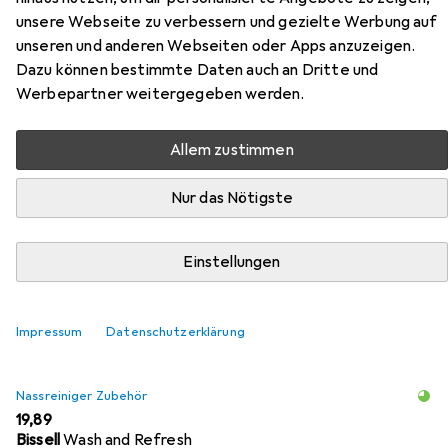
Velours Läufer Teppich Joy
unsere Webseite zu verbessern und gezielte Werbung auf
unseren und anderen Webseiten oder Apps anzuzeigen.
Hier findest du passendes Zubehör zum Produkt
Dazu können bestimmte Daten auch an Dritte und
Snapstyle Trend Velours Läufer Teppich Joy aus den
Werbepartner weitergegeben werden.
Kategorien Nassreiniger Zubehör, Reinigungsmittel und
Waschmittel + Textilpflege.
Allem zustimmen
Nur das Nötigste
Beliebt
Nassreiniger Zubehör
Reinigungsmittel
Wasch
Einstellungen
Relevanz
Produktliste
Impressum
Datenschutzerklärung
Nassreiniger Zubehör
EUR
19,89
Bissell
Wash and Refresh