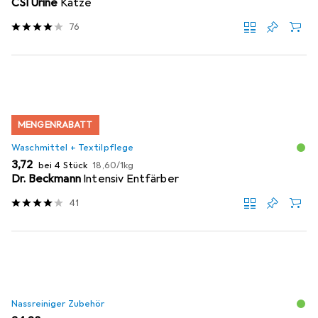
CSI Urine
Katze
76
MENGENRABATT
Waschmittel + Textilpflege
EUR
EUR
3,72
bei 4 Stück
18,60
/
1kg
Dr. Beckmann
Intensiv Entfärber
41
Nassreiniger Zubehör