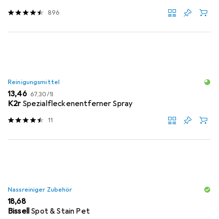
896
Reinigungsmittel
EUR
EUR
13,46
67,30
/
1l
K2r
Spezialfleckenentferner Spray
11
Nassreiniger Zubehör
EUR
18,68
Bissell
Spot & Stain Pet