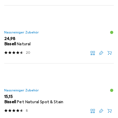
Nassreiniger Zubehör
EUR
24,98
Bissell
Natural
20
Nassreiniger Zubehör
EUR
15,15
Bissell
Pet Natural Spot & Stain
8