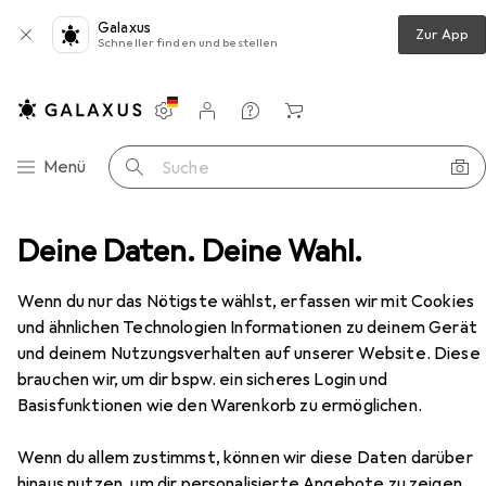
Galaxus
Zur App
Schneller finden und bestellen
Einstellungen
Kundenkonto
Vergleichslisten
Merklisten
Warenkorb
Navigation nach Kategorien
Menü
Suche
eppiche
Deine Daten. Deine Wahl.
Teppich
Snapstyle Trend Velours Teppich
Zubehör
Wenn du nur das Nötigste wählst, erfassen wir mit Cookies
EUR
44,90
Snapstyle
Trend Velours Teppich
und ähnlichen Technologien Informationen zu deinem Gerät
und deinem Nutzungsverhalten auf unserer Website. Diese
brauchen wir, um dir bspw. ein sicheres Login und
Basisfunktionen wie den Warenkorb zu ermöglichen.
Zubehör für Snapstyle Trend
Wenn du allem zustimmst, können wir diese Daten darüber
Velours Teppich
hinaus nutzen, um dir personalisierte Angebote zu zeigen,