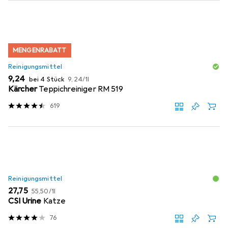
MENGENRABATT
Reinigungsmittel
EUR
EUR
9,24
bei 4 Stück
9,24
/
1l
Kärcher
Teppichreiniger RM 519
619
Reinigungsmittel
EUR
EUR
27,75
55,50
/
1l
CSI Urine
Katze
76