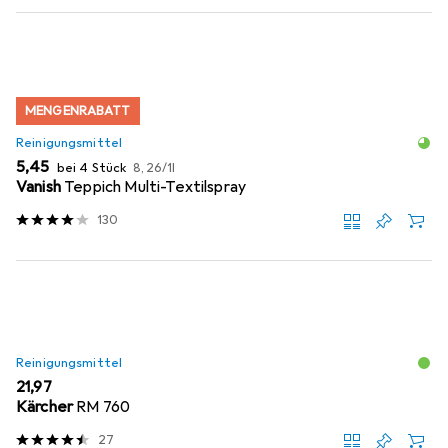
MENGENRABATT
Reinigungsmittel
EUR
EUR
5,45
bei 4 Stück
8,26
/
1l
Vanish
Teppich Multi-Textilspray
130
Reinigungsmittel
EUR
21,97
Kärcher
RM 760
27