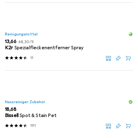
Reinigungsmittel
EUR
EUR
13,66
68,30
/
1l
K2r
Spezialfleckenentferner Spray
11
Nassreiniger Zubehör
EUR
18,68
Bissell
Spot & Stain Pet
191