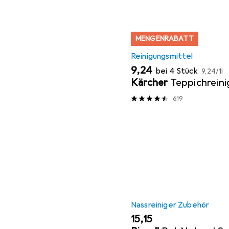
MENGENRABATT
Reinigungsmittel
EUR
EUR
9,24
bei 4 Stück
9,24
/
1l
Kärcher
Teppichreini
619
Nassreiniger Zubehör
EUR
15,15