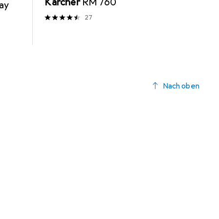
Kärcher
RM 760
ray
27
Nach oben