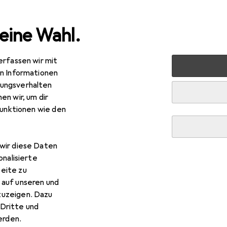
eine Wahl.
erfassen wir mit
nen
Heimtextilien
Wohntextilien + Teppiche
Teppic
en Informationen
ungsverhalten
en wir, um dir
R
,90
funktionen wie den
apstyle
Trend Velours Teppich Joy
wir diese Daten
onalisierte
 Snapstyle Trend Velours Tep
eite zu
 auf unseren und
zuzeigen. Dazu
 Zubehör zum Produkt Snapstyle Trend Velours Teppich Joy aus
Dritte und
rden.