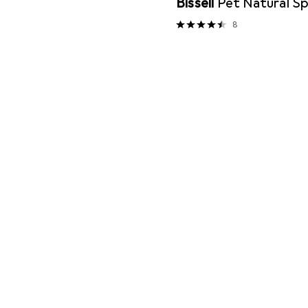
Bissell
Pet Natural Sp
8