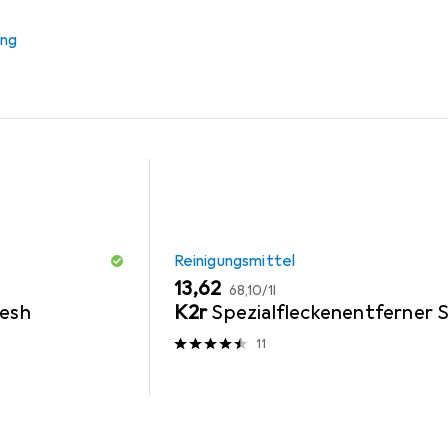
r Zubehör
Reinigungsmittel
ung
Reinigungsmittel
EUR
EUR
13,62
68,10
/
1l
resh
K2r
Spezialfleckenentferner 
11