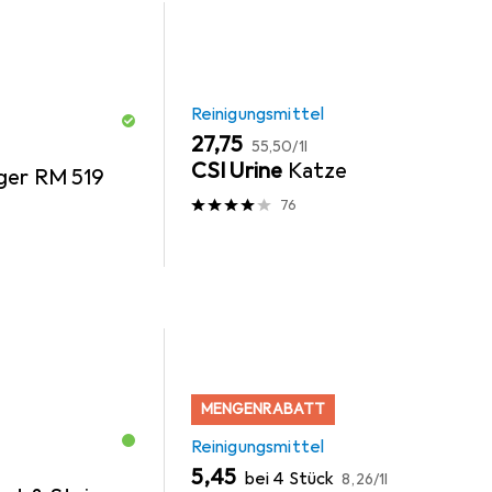
Reinigungsmittel
EUR
EUR
27,75
55,50
/
1l
CSI Urine
Katze
ger RM 519
76
MENGENRABATT
Reinigungsmittel
EUR
EUR
5,45
bei 4 Stück
8,26
/
1l