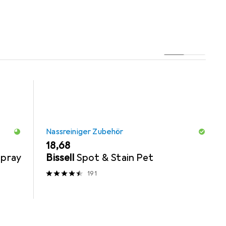
Nassreiniger Zubehör
EUR
18,68
Spray
Bissell
Spot & Stain Pet
191