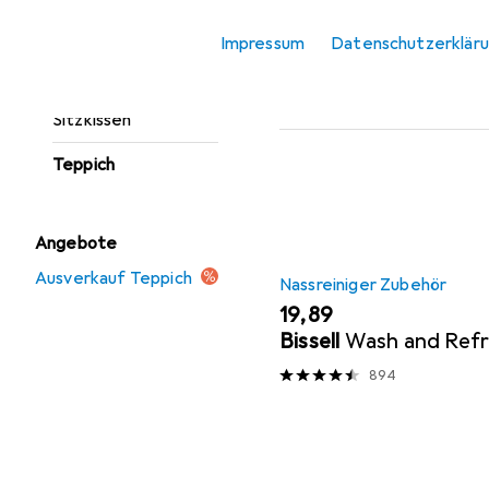
Fussmatte
Beliebt
Nassreinige
Impressum
Datenschutzerklär
Möbelbezug +
Möbelschutz
Sortieren nach
:
Relevanz
Sitzkissen
Produktliste
Teppich
Angebote
Ausverkauf Teppich
Nassreiniger Zubehör
EUR
19,89
Bissell
Wash and Ref
894