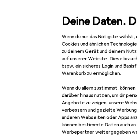
Suche
Deine Daten. D
Wenn du nur das Nötigste wählst, 
Navigation nach Kategorien
Gesamtsortiment
Woh
Gesamtsortiment
Cookies und ähnlichen Technologi
zu deinem Gerät und deinem Nutz
Wohnen
auf unserer Website. Diese brauch
EU
39
bspw. ein sicheres Login und Basis
Sn
Heimtextilien
Warenkorb zu ermöglichen.
Wohntextilien +
Wenn du allem zustimmst, können 
Teppiche
darüber hinaus nutzen, um dir pers
Zubehör für
Decke
Angebote zu zeigen, unsere Webs
verbessern und gezielte Werbung
Dekokissen
anderen Webseiten oder Apps an
Hier findest du passendes
können bestimmte Daten auch an 
Fell
Reinigungsmittel.
Werbepartner weitergegeben we