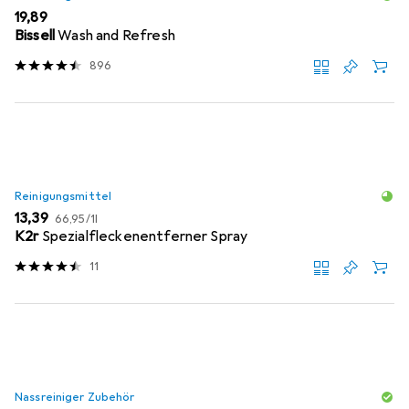
EUR
19,89
Bissell
Wash and Refresh
896
Reinigungsmittel
EUR
EUR
13,39
66,95
/
1l
K2r
Spezialfleckenentferner Spray
11
Nassreiniger Zubehör