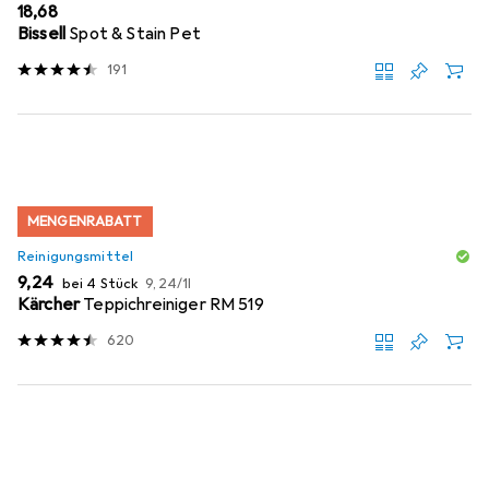
EUR
18,68
Bissell
Spot & Stain Pet
191
MENGENRABATT
Reinigungsmittel
EUR
EUR
9,24
bei 4 Stück
9,24
/
1l
Kärcher
Teppichreiniger RM 519
620