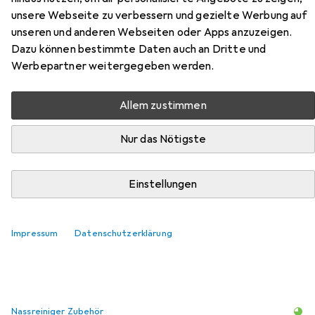
unsere Webseite zu verbessern und gezielte Werbung auf
Rabbit 120x170 DeepGrey (gray)
unseren und anderen Webseiten oder Apps anzuzeigen.
universal
Dazu können bestimmte Daten auch an Dritte und
Werbepartner weitergegeben werden.
Hier findest du passendes Zubehör zum Produkt Strado
Room carpet Rabbit 120x170 DeepGrey (gray) universal
Allem zustimmen
aus den Kategorien Nassreiniger Zubehör,
Reinigungsmittel und Waschmittel + Textilpflege.
Nur das Nötigste
Beliebt
Nassreiniger Zubehör
Reinigungsmittel
Wasch
Einstellungen
Relevanz
Impressum
Datenschutzerklärung
Produktliste
Nassreiniger Zubehör