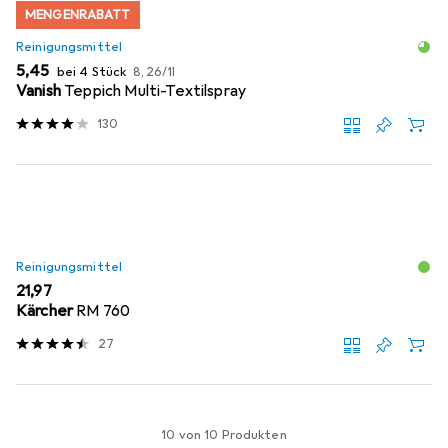
MENGENRABATT
Reinigungsmittel
EUR
EUR
5,45
bei 4 Stück
8,26
/
1l
Vanish
Teppich Multi-Textilspray
130
Reinigungsmittel
EUR
21,97
Kärcher
RM 760
27
10 von 10 Produkten