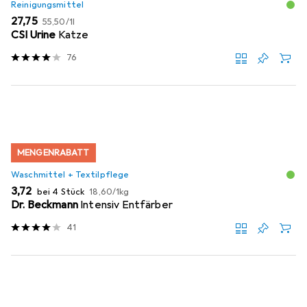
Reinigungsmittel
EUR
EUR
27,75
55,50
/
1l
CSI Urine
Katze
76
MENGENRABATT
Waschmittel + Textilpflege
EUR
EUR
3,72
bei 4 Stück
18,60
/
1kg
Dr. Beckmann
Intensiv Entfärber
41