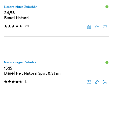
Nassreiniger Zubehör
EUR
24,98
Bissell
Natural
20
Nassreiniger Zubehör
EUR
15,15
Bissell
Pet Natural Spot & Stain
8