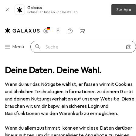
Galaxus
Zur App
Schneller finden und bestellen
Einstellungen
Kundenkonto
Vergleichslisten
Merklisten
Warenkorb
Navigation nach Kategorien
Menü
Suche
o Room carpet Rabbit 120x170 DeepGrey (gray) universal
Deine Daten. Deine Wahl.
Zubehör
Wenn du nur das Nötigste wählst, erfassen wir mit Cookies
EUR
EUR
71,90
statt
97,90
und ähnlichen Technologien Informationen zu deinem Gerät
Strado
Room carpet Rabbit 120x170
und deinem Nutzungsverhalten auf unserer Website. Diese
DeepGrey (gray) universal
brauchen wir, um dir bspw. ein sicheres Login und
Basisfunktionen wie den Warenkorb zu ermöglichen.
Wenn du allem zustimmst, können wir diese Daten darüber
Zubehör für Strado Room carpet
hinaus nutzen, um dir personalisierte Angebote zu zeigen,