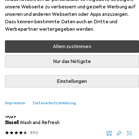
unsere Webseite zu verbessern und gezielte Werbung auf
Rabbit 160x230 Silver (Silver),
unseren und anderen Webseiten oder Apps anzuzeigen.
universal
Dazu können bestimmte Daten auch an Dritte und
Werbepartner weitergegeben werden.
Hier findest du passendes Zubehör zum Produkt Strado
Room carpet Rabbit 160x230 Silver (Silver), universal aus
Allem zustimmen
den Kategorien Nassreiniger Zubehör und
Reinigungsmittel.
Nur das Nötigste
Relevanz
Produktliste
Einstellungen
Impressum
Datenschutzerklärung
Nassreiniger Zubehör
EUR
19,89
Bissell
Wash and Refresh
890