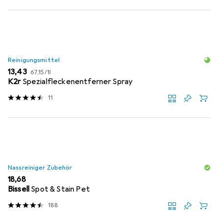
Reinigungsmittel
EUR
EUR
13,43
67,15
/
1l
K2r
Spezialfleckenentferner Spray
11
Nassreiniger Zubehör
EUR
18,68
Bissell
Spot & Stain Pet
188