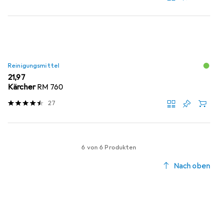
Reinigungsmittel
EUR
21,97
Kärcher
RM 760
27
6 von 6 Produkten
Nach oben