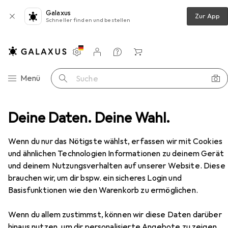
Galaxus
Zur App
Schneller finden und bestellen
Einstellungen
Kundenkonto
Vergleichslisten
Merklisten
Warenkorb
Navigation nach Kategorien
Menü
Suche
ado Room carpet Rabbit 160x230 Silver (Silver), universal
Deine Daten. Deine Wahl.
Zubehör
Wenn du nur das Nötigste wählst, erfassen wir mit Cookies
EUR
169,–
und ähnlichen Technologien Informationen zu deinem Gerät
Strado
Room carpet Rabbit 160x230
und deinem Nutzungsverhalten auf unserer Website. Diese
Silver (Silver), universal
brauchen wir, um dir bspw. ein sicheres Login und
Basisfunktionen wie den Warenkorb zu ermöglichen.
Wenn du allem zustimmst, können wir diese Daten darüber
Zubehör für Strado Room carpet
hinaus nutzen, um dir personalisierte Angebote zu zeigen,