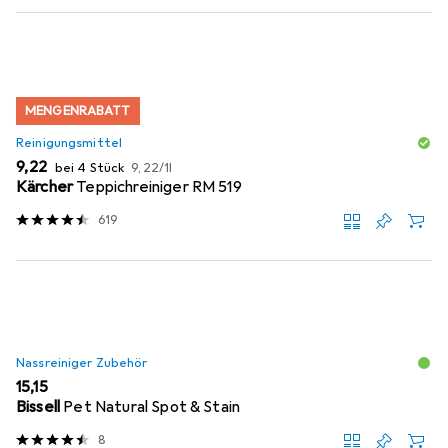
MENGENRABATT
Reinigungsmittel
EUR
EUR
9,22
bei 4 Stück
9,22
/
1l
Kärcher
Teppichreiniger RM 519
619
Nassreiniger Zubehör
EUR
15,15
Bissell
Pet Natural Spot & Stain
8