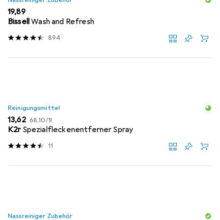
EUR
19,89
Bissell
Wash and Refresh
894
Reinigungsmittel
EUR
EUR
13,62
68,10
/
1l
K2r
Spezialfleckenentferner Spray
11
Nassreiniger Zubehör