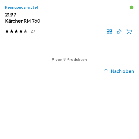
Reinigungsmittel
EUR
21,97
Kärcher
RM 760
27
9 von 9 Produkten
Nach oben