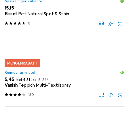
Nassreiniger Zubehör
EUR
15,15
Bissell
Pet Natural Spot & Stain
8
MENGENRABATT
Reinigungsmittel
EUR
EUR
5,45
bei 4 Stück
8,26
/
1l
Vanish
Teppich Multi-Textilspray
130