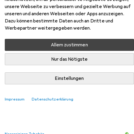
Zubehör für Strado Round carpet
unsere Webseite zu verbessern und gezielte Werbung auf
Shaggy 160x160 GrayNight (dark
unseren und anderen Webseiten oder Apps anzuzeigen.
gray) universal
Dazu können bestimmte Daten auch an Dritte und
Werbepartner weitergegeben werden.
Hier findest du passendes Zubehör zum Produkt Strado
Round carpet Shaggy 160x160 GrayNight (dark gray)
Allem zustimmen
universal aus den Kategorien Nassreiniger Zubehör und
Reinigungsmittel.
Nur das Nötigste
Einstellungen
Beliebt
Nassreiniger Zubehör
Reinigungsmittel
Relevanz
Impressum
Datenschutzerklärung
Produktliste
Nassreiniger Zubehör