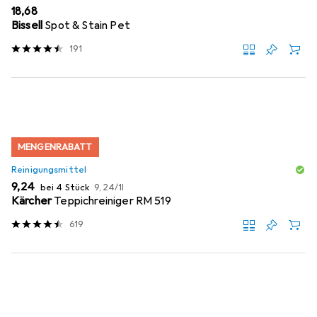
EUR
18,68
Bissell
Spot & Stain Pet
191
MENGENRABATT
Reinigungsmittel
EUR
EUR
9,24
bei 4 Stück
9,24
/
1l
Kärcher
Teppichreiniger RM 519
619