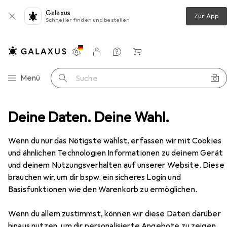
Galaxus
Zur App
Schneller finden und bestellen
Einstellungen
Kundenkonto
Vergleichslisten
Merklisten
Warenkorb
Navigation nach Kategorien
Menü
Suche
d carpet Shaggy 160x160 GrayNight (dark gray) universal
Deine Daten. Deine Wahl.
Zubehör
Wenn du nur das Nötigste wählst, erfassen wir mit Cookies
EUR
EUR
38,90
statt
48,90
und ähnlichen Technologien Informationen zu deinem Gerät
Strado
Round carpet Shaggy 160x160
und deinem Nutzungsverhalten auf unserer Website. Diese
GrayNight (dark gray) universal
brauchen wir, um dir bspw. ein sicheres Login und
Basisfunktionen wie den Warenkorb zu ermöglichen.
Wenn du allem zustimmst, können wir diese Daten darüber
hinaus nutzen, um dir personalisierte Angebote zu zeigen,