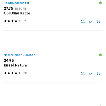
Reinigungsmittel
EUR
EUR
27,75
55,50
/
1l
CSI Urine
Katze
76
Nassreiniger Zubehör
EUR
24,98
Bissell
Natural
20