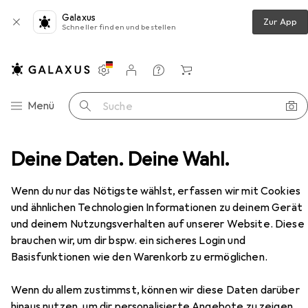
Galaxus
Zur App
Schneller finden und bestellen
Einstellungen
Kundenkonto
Vergleichslisten
Merklisten
Warenkorb
Navigation nach Kategorien
Menü
Suche
ereich
Deine Daten. Deine Wahl.
Garderobe + Kleiderstange
Topeshop Biel
Zubehör
Wenn du nur das Nötigste wählst, erfassen wir mit Cookies
EUR
174,26
und ähnlichen Technologien Informationen zu deinem Gerät
Topeshop
Biel
und deinem Nutzungsverhalten auf unserer Website. Diese
brauchen wir, um dir bspw. ein sicheres Login und
Basisfunktionen wie den Warenkorb zu ermöglichen.
Zubehör für Topeshop Biel
Wenn du allem zustimmst, können wir diese Daten darüber
hinaus nutzen, um dir personalisierte Angebote zu zeigen,