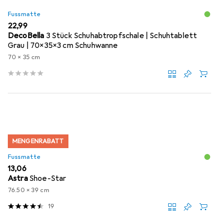
Fussmatte
EUR
22,99
DecoBella
3 Stück Schuhabtropfschale | Schuhtablett
Grau | 70x35x3 cm Schuhwanne
70 x 35 cm
MENGENRABATT
Fussmatte
EUR
13,06
Astra
Shoe-Star
76.50 x 39 cm
19