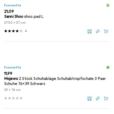
Fussmatte
EUR
21,09
Sanni Shoo
shoo.pad L
37.50 x 37 cm
4
Fussmatte
EUR
11,99
Mojawo
2 Stück Schuhablage Schuhabtropfschale 3 Paar
Schuhe 76x39 Schwarz
39 x 76 cm