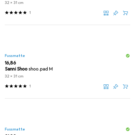
32 x 31 cm
1
Fussmatte
EUR
16,86
Sanni Shoo
shoo.pad M
32 x 31 cm
1
Fussmatte