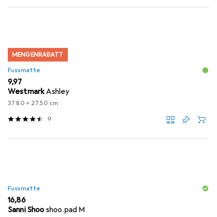
MENGENRABATT
Fussmatte
EUR
9,97
Westmark
Ashley
37.80 x 27.50 cm
9
Fussmatte
EUR
16,86
Sanni Shoo
shoo.pad M