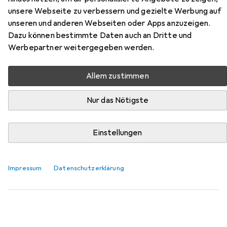
Hier findest du passendes Zubehör zum Produkt
unsere Webseite zu verbessern und gezielte Werbung auf
Topeshop Biel aus der Kategorie Fussmatte.
unseren und anderen Webseiten oder Apps anzuzeigen.
Dazu können bestimmte Daten auch an Dritte und
Relevanz
Werbepartner weitergegeben werden.
Produktliste
Allem zustimmen
Nur das Nötigste
MENGENRABATT
Fussmatte
EUR
14,83
Einstellungen
DecoBella
Schuhabtropfschale
70 x 35 cm
Impressum
Datenschutzerklärung
3