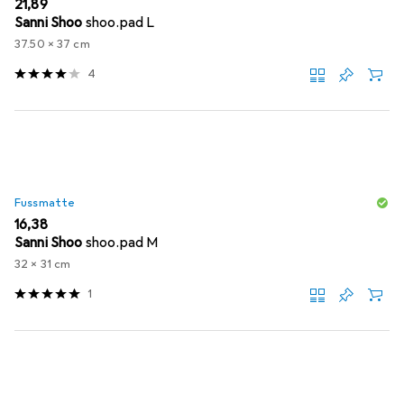
EUR
21,89
Sanni Shoo
shoo.pad L
37.50 x 37 cm
4
Fussmatte
EUR
16,38
Sanni Shoo
shoo.pad M
32 x 31 cm
1