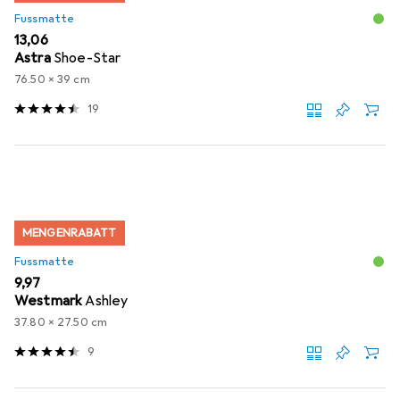
Fussmatte
EUR
13,06
Astra
Shoe-Star
76.50 x 39 cm
19
MENGENRABATT
Fussmatte
EUR
9,97
Westmark
Ashley
37.80 x 27.50 cm
9