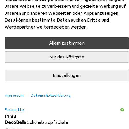
unsere Webseite zu verbessern und gezielte Werbung auf
unseren und anderen Webseiten oder Apps anzuzeigen.
Dazu können bestimmte Daten auch an Dritte und
Werbepartner weitergegeben werden.
Zubehör für Topeshop Duo Biel
Allem zustimmen
Hier findest du passendes Zubehör zum Produkt
Topeshop Duo Biel aus der Kategorie Fussmatte.
Nur das Nötigste
Relevanz
Einstellungen
Produktliste
Impressum
Datenschutzerklärung
MENGENRABATT
Fussmatte
EUR
14,83
DecoBella
Schuhabtropfschale