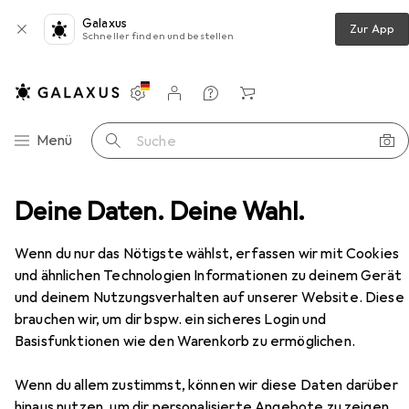
Galaxus
Zur App
Schneller finden und bestellen
Einstellungen
Kundenkonto
Vergleichslisten
Merklisten
Warenkorb
Navigation nach Kategorien
Menü
Suche
ch
Deine Daten. Deine Wahl.
Garderobe + Kleiderstange
Topeshop Duo Biel
Zubehör
Wenn du nur das Nötigste wählst, erfassen wir mit Cookies
und ähnlichen Technologien Informationen zu deinem Gerät
und deinem Nutzungsverhalten auf unserer Website. Diese
brauchen wir, um dir bspw. ein sicheres Login und
EUR
227,23
Basisfunktionen wie den Warenkorb zu ermöglichen.
Topeshop
Duo Biel
Wenn du allem zustimmst, können wir diese Daten darüber
hinaus nutzen, um dir personalisierte Angebote zu zeigen,