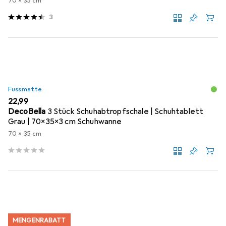
70 x 35 cm
3
Fussmatte
EUR
22,99
DecoBella
3 Stück Schuhabtropfschale | Schuhtablett
Grau | 70x35x3 cm Schuhwanne
70 x 35 cm
MENGENRABATT