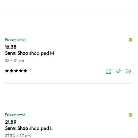
Fussmatte
EUR
16,38
Sanni Shoo
shoo.pad M
32 x 31 cm
1
Fussmatte
EUR
21,89
Sanni Shoo
shoo.pad L
37.50 x 37 cm