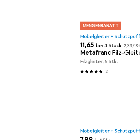
MENGENRABATT
Möbelgleiter + Schutzpuf
EUR
EUR
11,65
bei 4 Stück
2,33
/
1St
Metafranc
Filz-Glei
Filzgleiter, 5 Stk.
2
Möbelgleiter + Schutzpuf
EUR
EUR
7,99