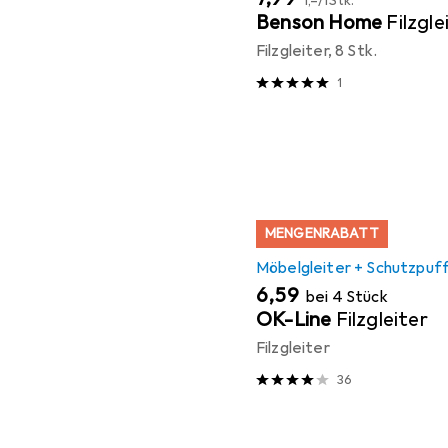
1,–
/
1Stk.
Benson Home
Filzgle
Filzgleiter, 8 Stk.
1
MENGENRABATT
Möbelgleiter + Schutzpuf
EUR
6,59
bei 4 Stück
OK-Line
Filzgleiter
Filzgleiter
36