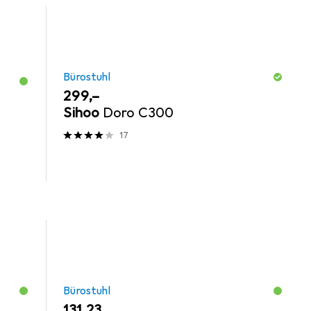
Bürostuhl
EUR
299,–
Sihoo
Doro C300
17
Bürostuhl
EUR
131,23