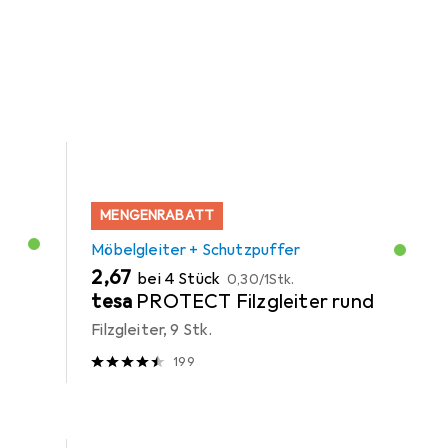
MENGENRABATT
Möbelgleiter + Schutzpuffer
EUR
EUR
2,67
bei 4 Stück
0,30
/
1Stk.
tesa
PROTECT Filzgleiter rund
Filzgleiter, 9 Stk.
199