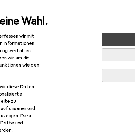
eine Wahl.
erfassen wir mit
nen
Möbel
Arbeitszimmer
Schreibtisch
VCM Büro
en Informationen
ungsverhalten
R
9,–
en wir, um dir
CM
Büromöbel Eckschreibtisch Lona 80 U Alu Weis
funktionen wie den
 x 220 x 76 cm
wir diese Daten
 VCM Büromöbel Eckschreibt
onalisierte
eite zu
 auf unseren und
 Zubehör zum Produkt VCM Büromöbel Eckschreibtisch Lona 80 
zuzeigen. Dazu
l.
Dritte und
rden.