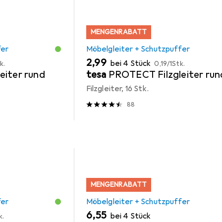
MENGENRABATT
fer
Möbelgleiter + Schutzpuffer
EUR
EUR
2,99
bei 4 Stück
k.
0,19
/
1Stk.
eiter rund
tesa
PROTECT Filzgleiter run
Filzgleiter, 16 Stk.
88
MENGENRABATT
fer
Möbelgleiter + Schutzpuffer
EUR
6,55
bei 4 Stück
k.