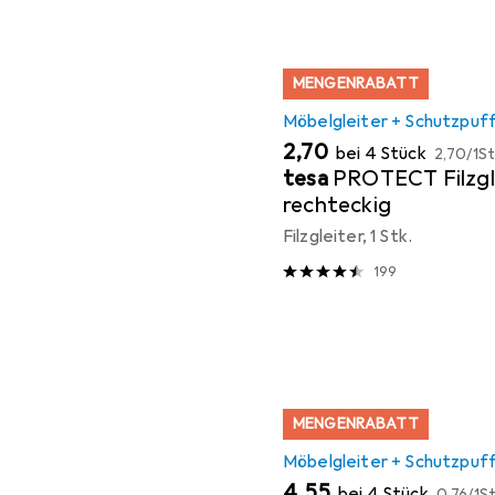
MENGENRABATT
Möbelgleiter + Schutzpuf
EUR
EUR
2,70
bei 4 Stück
2,70
/
1St
tesa
PROTECT Filzgl
rechteckig
Filzgleiter, 1 Stk.
199
MENGENRABATT
Möbelgleiter + Schutzpuf
EUR
EUR
4,55
bei 4 Stück
0,76
/
1St