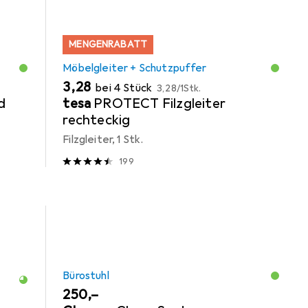
MENGENRABATT
Möbelgleiter + Schutzpuffer
EUR
EUR
3,28
bei 4 Stück
3,28
/
1Stk.
d
tesa
PROTECT Filzgleiter
rechteckig
Filzgleiter, 1 Stk.
199
Bürostuhl
EUR
250,–