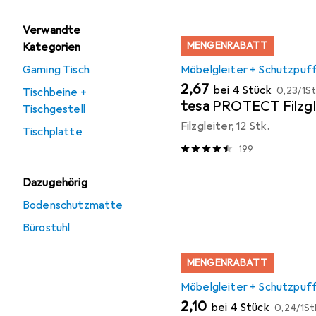
Verwandte
MENGENRABATT
Kategorien
Gaming Tisch
Möbelgleiter + Schutzpuf
EUR
EUR
2,67
bei 4 Stück
0,23
/
1St
Tischbeine +
tesa
PROTECT Filzgl
Tischgestell
Filzgleiter, 12 Stk.
Tischplatte
199
Dazugehörig
Bodenschutzmatte
Bürostuhl
MENGENRABATT
Möbelgleiter + Schutzpuf
EUR
EUR
2,10
bei 4 Stück
0,24
/
1St