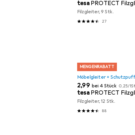
tesa
PROTECT Filzgl
Filzgleiter, 9 Stk.
27
MENGENRABATT
Möbelgleiter + Schutzpuf
EUR
EUR
2,99
bei 4 Stück
0,25
/
1St
tesa
PROTECT Filzgl
Filzgleiter, 12 Stk.
88