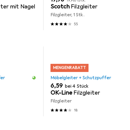
19,96
/
1Stk.
iter mit Nagel
Scotch
Filzgleiter
Filzgleiter, 1 Stk.
55
MENGENRABATT
fer
Möbelgleiter + Schutzpuffer
EUR
6,59
bei 4 Stück
OK-Line
Filzgleiter
Filzgleiter
18