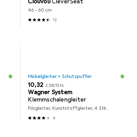
Clouvou
CleverSeat
46 - 60 cm
12
Möbelgleiter + Schutzpuffer
EUR
EUR
10,32
2,58
/
1Stk.
Wagner System
Klemmschalengleiter
Filzgleiter, Kunststoffgleiter, 4 Stk.
4