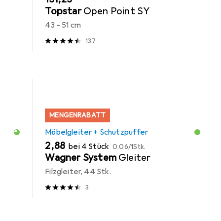
Topstar
Open Point SY
43 - 51 cm
137
MENGENRABATT
Möbelgleiter + Schutzpuffer
EUR
EUR
2,88
bei 4 Stück
0,06
/
1Stk.
Wagner System
Gleiter
Filzgleiter, 44 Stk.
3