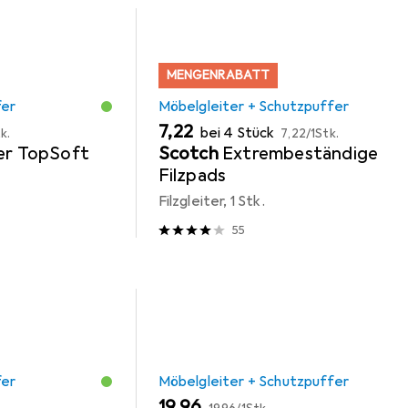
MENGENRABATT
fer
Möbelgleiter + Schutzpuffer
EUR
EUR
7,22
bei 4 Stück
k.
7,22
/
1Stk.
ter TopSoft
Scotch
Extrembeständige
Filzpads
Filzgleiter, 1 Stk.
55
fer
Möbelgleiter + Schutzpuffer
EUR
EUR
19,96