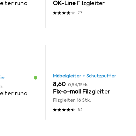
eiter rund
OK-Line
Filzgleiter
77
Möbelgleiter + Schutzpuffer
fer
EUR
EUR
8,60
0,54
/
1Stk.
k.
Fix-o-moll
Filzgleiter
eiter rund
Filzgleiter, 16 Stk.
82