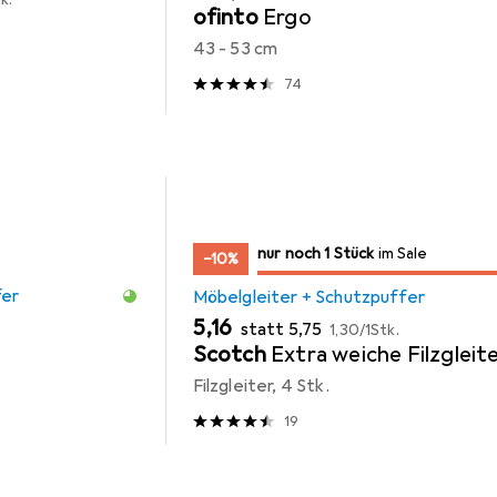
ofinto
Ergo
43 - 53 cm
74
noch 1 Stück
nur noch 1 Stück
im Sale
im Sale
−10%
fer
Möbelgleiter + Schutzpuffer
EUR
EUR
EUR
5,16
statt
5,75
1,30
/
1Stk.
Scotch
Extra weiche Filzgleit
Filzgleiter, 4 Stk.
19