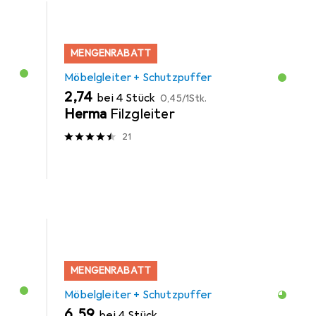
MENGENRABATT
Möbelgleiter + Schutzpuffer
EUR
EUR
2,74
bei 4 Stück
0,45
/
1Stk.
Herma
Filzgleiter
21
MENGENRABATT
Möbelgleiter + Schutzpuffer
EUR
6,59
bei 4 Stück