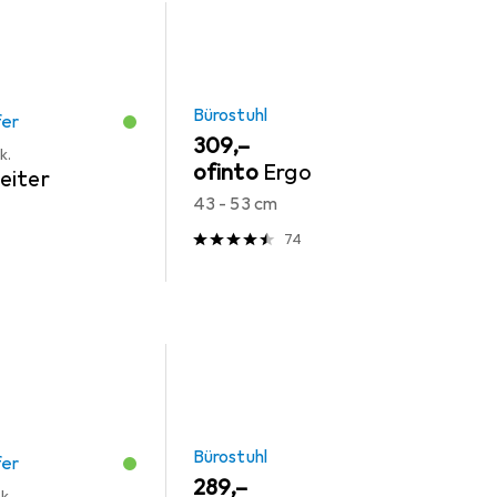
Bürostuhl
fer
EUR
309,–
k.
ofinto
Ergo
eiter
43 - 53 cm
74
Bürostuhl
fer
EUR
289,–
k.