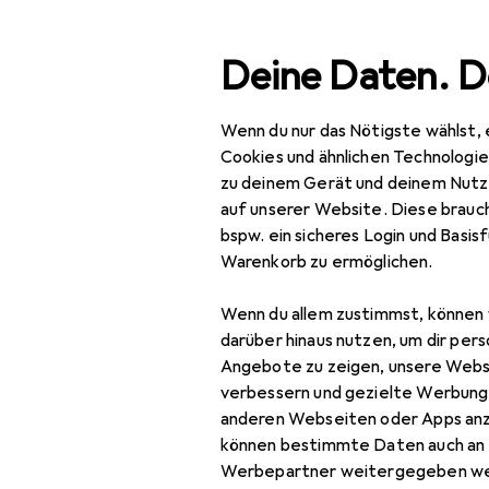
Suche
Deine Daten. D
Wenn du nur das Nötigste wählst, 
Navigation nach Kategorien
Gesamtsortiment
Woh
Gesamtsortiment
Cookies und ähnlichen Technologi
zu deinem Gerät und deinem Nutz
EU
52
Wohnen
auf unserer Website. Diese brauch
V
bspw. ein sicheres Login und Basis
Möbel
220
Warenkorb zu ermöglichen.
Arbeitszimmer
Wenn du allem zustimmst, können 
Aktenschrank
Zubehör für
darüber hinaus nutzen, um dir pers
Angebote zu zeigen, unsere Webs
Bodenschutzmatte
verbessern und gezielte Werbung
Hier findest du passendes
anderen Webseiten oder Apps an
Bürostuhl
Schutzpuffer und Bürostuh
können bestimmte Daten auch an 
Gymnastikball
Werbepartner weitergegeben we