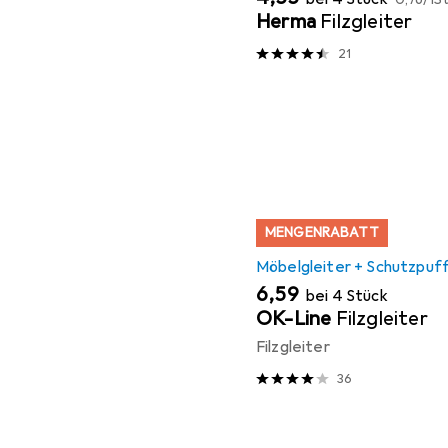
Herma
Filzgleiter
21
MENGENRABATT
Möbelgleiter + Schutzpuf
EUR
6,59
bei 4 Stück
OK-Line
Filzgleiter
Filzgleiter
36