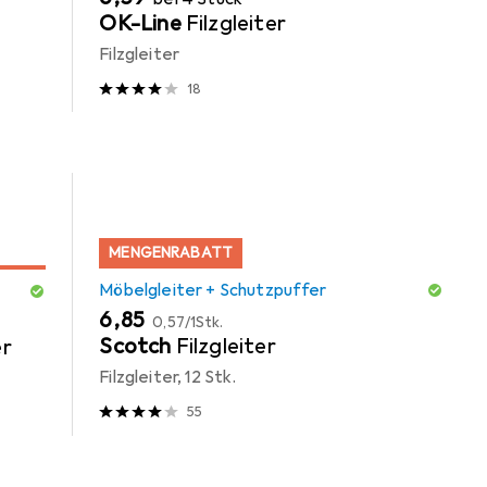
OK-Line
Filzgleiter
Filzgleiter
18
MENGENRABATT
Möbelgleiter + Schutzpuffer
EUR
EUR
6,85
0,57
/
1Stk.
Scotch
Filzgleiter
er
Filzgleiter, 12 Stk.
55