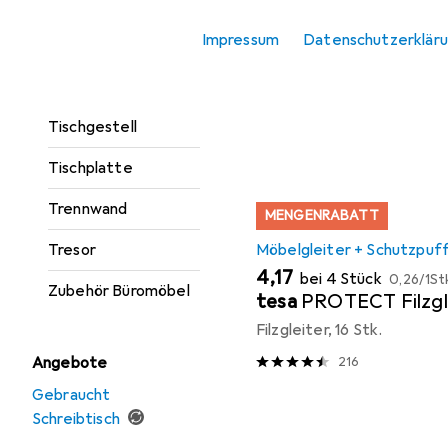
Beliebt
Möbelgleite
Rollcontainer
Impressum
Datenschutzerklär
Schreibtisch
Sortieren nach
:
Relevanz
Tischbeine +
Produktliste
Tischgestell
Tischplatte
Trennwand
MENGENRABATT
Tresor
Möbelgleiter + Schutzpuf
EUR
EUR
4,17
bei 4 Stück
0,26
/
1St
Zubehör Büromöbel
tesa
PROTECT Filzgl
Filzgleiter, 16 Stk.
Angebote
216
Gebraucht
Schreibtisch