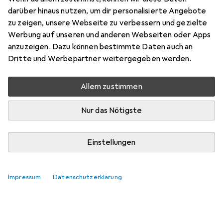
Zubehör für vidaXL Hamiso
darüber hinaus nutzen, um dir personalisierte Angebote
zu zeigen, unsere Webseite zu verbessern und gezielte
Hier findest du passendes Zubehör zum Produkt vidaXL
Werbung auf unseren und anderen Webseiten oder Apps
Hamiso.
anzuzeigen. Dazu können bestimmte Daten auch an
Relevanz
Dritte und Werbepartner weitergegeben werden.
Produktliste
Keine Produkte gefunden
Allem zustimmen
Nur das Nötigste
Einstellungen
Impressum
Datenschutzerklärung