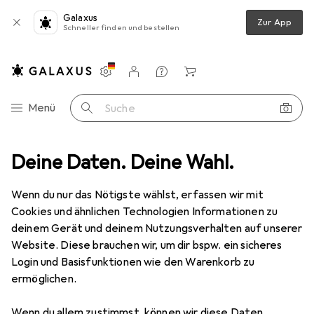
Galaxus
Zur App
Schneller finden und bestellen
Einstellungen
Kundenkonto
Vergleichslisten
Merklisten
Warenkorb
Navigation nach Kategorien
Menü
Suche
ng
Deine Daten. Deine Wahl.
Gartenmöbel
Gartenlounge
vidaXL Hamiso
Zubehör
Wenn du nur das Nötigste wählst, erfassen wir mit
Cookies und ähnlichen Technologien Informationen zu
EUR
162,52
vidaXL
Hamiso
deinem Gerät und deinem Nutzungsverhalten auf unserer
Website. Diese brauchen wir, um dir bspw. ein sicheres
Login und Basisfunktionen wie den Warenkorb zu
ermöglichen.
Wenn du allem zustimmst, können wir diese Daten