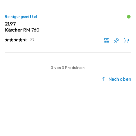
Reinigungsmittel
EUR
21,97
Kärcher
RM 760
27
3 von 3 Produkten
Nach oben