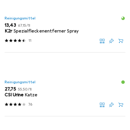
Reinigungsmittel
EUR
EUR
13,43
67,15
/
1l
K2r
Spezialfleckenentferner Spray
11
Reinigungsmittel
EUR
EUR
27,75
55,50
/
1l
CSI Urine
Katze
76