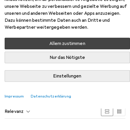
unsere Webseite zu verbessern und gezielte Werbung auf
unseren und anderen Webseiten oder Apps anzuzeigen.
Dazu können bestimmte Daten auch an Dritte und
Werbepartner weitergegeben werden.
Allem zustimmen
Nur das Nötigste
Zubehör für Villeroy & Boch
Einstellungen
Emmanuel
Hier findest du passendes Zubehör zum Produkt Villeroy &
Impressum
Datenschutzerklärung
Boch Emmanuel aus der Kategorie Reinigungsmittel.
Relevanz
Produktliste