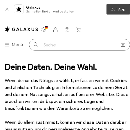
Galaxus
Zur App
Schneller finden und bestellen
Einstellungen
Kundenkonto
Vergleichslisten
Merklisten
Warenkorb
Navigation nach Kategorien
Menü
Suche
ien + Teppiche
Deine Daten. Deine Wahl.
Teppich
Villeroy & Boch Emmanuel
Zubehör
Wenn du nur das Nötigste wählst, erfassen wir mit Cookies
und ähnlichen Technologien Informationen zu deinem Gerät
und deinem Nutzungsverhalten auf unserer Website. Diese
brauchen wir, um dir bspw. ein sicheres Login und
Basisfunktionen wie den Warenkorb zu ermöglichen.
Wenn du allem zustimmst, können wir diese Daten darüber
EUR
79,47
Villeroy & Boch
Emmanuel
hinaus nutzen, um dir personalisierte Angebote zu zeigen,