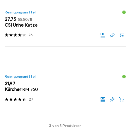
Reinigungsmittel
EUR
EUR
27,75
55,50
/
1l
CSI Urine
Katze
76
Reinigungsmittel
EUR
21,97
Kärcher
RM 760
27
3 von 3 Produkten