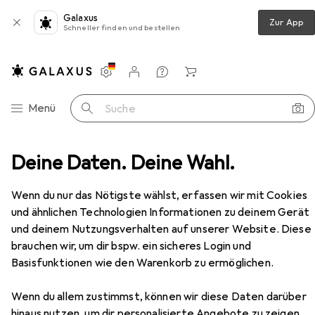
Galaxus
Zur App
Schneller finden und bestellen
Einstellungen
Kundenkonto
Vergleichslisten
Merklisten
Warenkorb
Navigation nach Kategorien
Menü
Suche
lien + Teppiche
Deine Daten. Deine Wahl.
Teppich
Villeroy & Boch Francois
Zubehör
Wenn du nur das Nötigste wählst, erfassen wir mit Cookies
und ähnlichen Technologien Informationen zu deinem Gerät
EUR
EUR
104,39
statt
113,–
Villeroy & Boch
Francois
und deinem Nutzungsverhalten auf unserer Website. Diese
brauchen wir, um dir bspw. ein sicheres Login und
Basisfunktionen wie den Warenkorb zu ermöglichen.
Wenn du allem zustimmst, können wir diese Daten darüber
hinaus nutzen, um dir personalisierte Angebote zu zeigen,