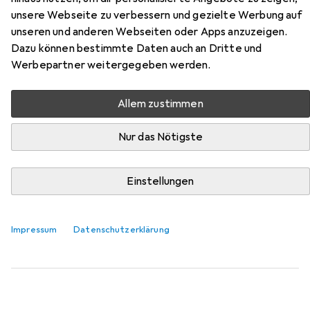
Zubehör für Villeroy & Boch
unsere Webseite zu verbessern und gezielte Werbung auf
Francois
unseren und anderen Webseiten oder Apps anzuzeigen.
Dazu können bestimmte Daten auch an Dritte und
Hier findest du passendes Zubehör zum Produkt Villeroy &
Werbepartner weitergegeben werden.
Boch Francois aus der Kategorie Reinigungsmittel.
Relevanz
Allem zustimmen
Produktliste
Nur das Nötigste
Einstellungen
Reinigungsmittel
EUR
EUR
13,62
68,10
/
1l
K2r
Spezialfleckenentferner Spray
Impressum
Datenschutzerklärung
11