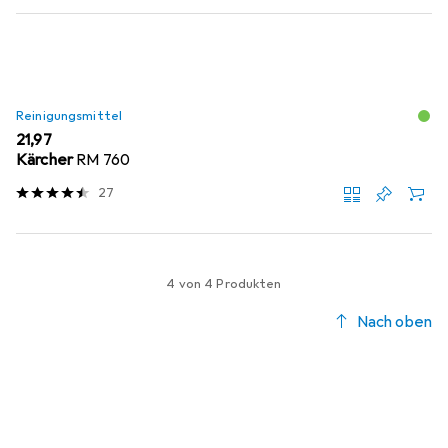
Reinigungsmittel
EUR
21,97
Kärcher
RM 760
27
4 von 4 Produkten
Nach oben