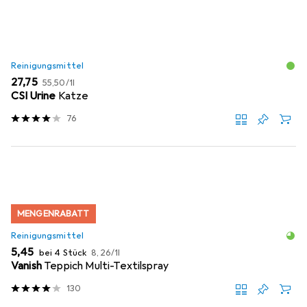
Reinigungsmittel
EUR
EUR
27,75
55,50
/
1l
CSI Urine
Katze
76
MENGENRABATT
Reinigungsmittel
EUR
EUR
5,45
bei 4 Stück
8,26
/
1l
Vanish
Teppich Multi-Textilspray
130