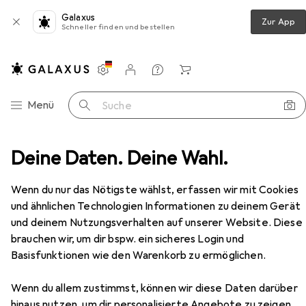
Galaxus
Zur App
Schneller finden und bestellen
Einstellungen
Kundenkonto
Vergleichslisten
Merklisten
Warenkorb
Navigation nach Kategorien
Menü
Suche
lien + Teppiche
Deine Daten. Deine Wahl.
Teppich
Villeroy & Boch Francois
Zubehör
Wenn du nur das Nötigste wählst, erfassen wir mit Cookies
und ähnlichen Technologien Informationen zu deinem Gerät
und deinem Nutzungsverhalten auf unserer Website. Diese
EUR
92,35
brauchen wir, um dir bspw. ein sicheres Login und
Villeroy & Boch
Francois
Basisfunktionen wie den Warenkorb zu ermöglichen.
Wenn du allem zustimmst, können wir diese Daten darüber
hinaus nutzen, um dir personalisierte Angebote zu zeigen,