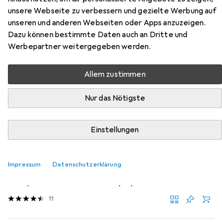
unsere Webseite zu verbessern und gezielte Werbung auf
unseren und anderen Webseiten oder Apps anzuzeigen.
Zubehör für Villeroy & Boch
Dazu können bestimmte Daten auch an Dritte und
Francois
Werbepartner weitergegeben werden.
Hier findest du passendes Zubehör zum Produkt Villeroy &
Allem zustimmen
Boch Francois aus der Kategorie Reinigungsmittel.
Relevanz
Nur das Nötigste
Produktliste
Einstellungen
Reinigungsmittel
Impressum
Datenschutzerklärung
EUR
EUR
13,66
68,30
/
1l
K2r
Spezialfleckenentferner Spray
11