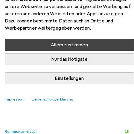
unsere Webseite zu verbessern und gezielte Werbung auf
unseren und anderen Webseiten oder Apps anzuzeigen.
Dazu können bestimmte Daten auch an Dritte und
Werbepartner weitergegeben werden.
Allem zustimmen
Zubehör für Villeroy & Boch
Nur das Nötigste
Francois
Hier findest du passendes Zubehör zum Produkt Villeroy &
Einstellungen
Boch Francois aus der Kategorie Reinigungsmittel.
Relevanz
Impressum
Datenschutzerklärung
Produktliste
Reinigungsmittel