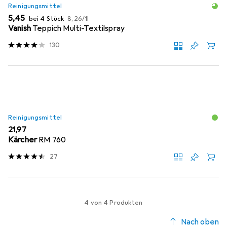
Reinigungsmittel
EUR
EUR
5,45
bei 4 Stück
8,26
/
1l
Vanish
Teppich Multi-Textilspray
130
Reinigungsmittel
EUR
21,97
Kärcher
RM 760
27
4 von 4 Produkten
Nach oben