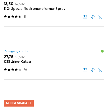
EUR
EUR
13,50
67,50
/
1l
K2r
Spezialfleckenentferner Spray
11
Reinigungsmittel
EUR
EUR
27,75
55,50
/
1l
CSI Urine
Katze
76
MENGENRABATT