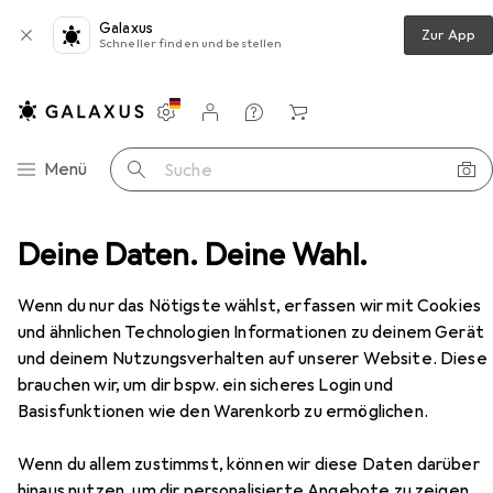
Galaxus
Zur App
Schneller finden und bestellen
Einstellungen
Kundenkonto
Vergleichslisten
Merklisten
Warenkorb
Navigation nach Kategorien
Menü
Suche
lien + Teppiche
Deine Daten. Deine Wahl.
Teppich
Villeroy & Boch Francois
Zubehör
Wenn du nur das Nötigste wählst, erfassen wir mit Cookies
und ähnlichen Technologien Informationen zu deinem Gerät
und deinem Nutzungsverhalten auf unserer Website. Diese
brauchen wir, um dir bspw. ein sicheres Login und
Basisfunktionen wie den Warenkorb zu ermöglichen.
EUR
64,38
Villeroy & Boch
Francois
Wenn du allem zustimmst, können wir diese Daten darüber
hinaus nutzen, um dir personalisierte Angebote zu zeigen,