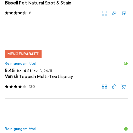
Bissell
Pet Natural Spot & Stain
8
MENGENRABATT
Reinigungsmittel
EUR
EUR
5,45
bei 4 Stück
8,26
/
1l
Vanish
Teppich Multi-Textilspray
130
Reinigungsmittel