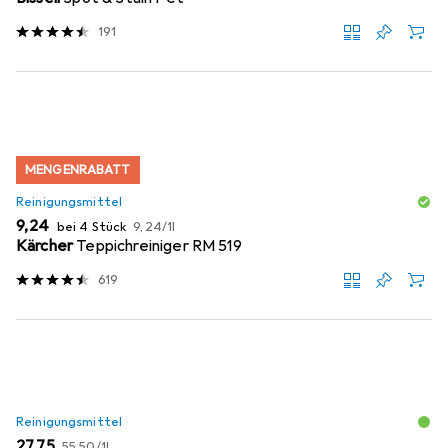
191
MENGENRABATT
Reinigungsmittel
EUR
EUR
9,24
bei 4 Stück
9,24
/
1l
Kärcher
Teppichreiniger RM 519
619
Reinigungsmittel
EUR
EUR
27,75
55,50
/
1l