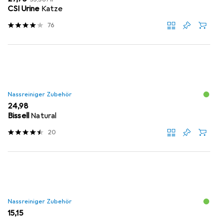
CSI Urine
Katze
76
Nassreiniger Zubehör
EUR
24,98
Bissell
Natural
20
Nassreiniger Zubehör
EUR
15,15