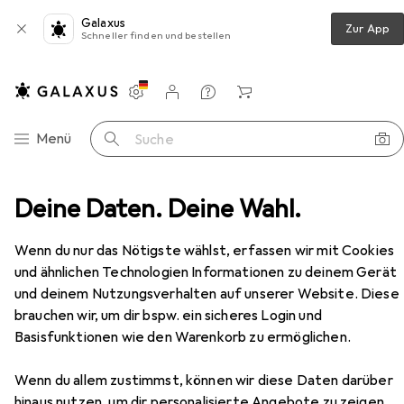
Galaxus
Zur App
Schneller finden und bestellen
Einstellungen
Kundenkonto
Vergleichslisten
Merklisten
Warenkorb
Navigation nach Kategorien
Menü
Suche
textilien + Teppiche
Deine Daten. Deine Wahl.
Teppich
Wecon Home Anna
Zubehör
Wenn du nur das Nötigste wählst, erfassen wir mit Cookies
und ähnlichen Technologien Informationen zu deinem Gerät
und deinem Nutzungsverhalten auf unserer Website. Diese
EUR
111,–
brauchen wir, um dir bspw. ein sicheres Login und
Wecon Home
Anna
Basisfunktionen wie den Warenkorb zu ermöglichen.
Wenn du allem zustimmst, können wir diese Daten darüber
hinaus nutzen, um dir personalisierte Angebote zu zeigen,