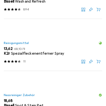
Bissell
Wash and Refresh
894
Reinigungsmittel
EUR
EUR
13,62
68,10
/
1l
K2r
Spezialfleckenentferner Spray
11
Nassreiniger Zubehör
EUR
18,68
Bissell
Spot & Stain Pet