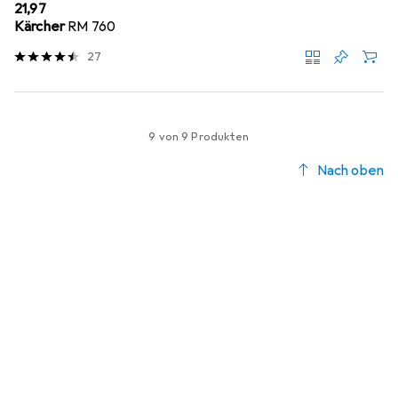
EUR
21,97
Kärcher
RM 760
27
9 von 9 Produkten
Nach oben