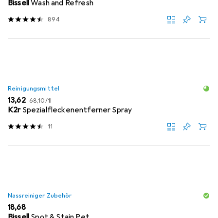
Bissell
Wash and Refresh
894
Reinigungsmittel
EUR
EUR
13,62
68,10
/
1l
K2r
Spezialfleckenentferner Spray
11
Nassreiniger Zubehör
EUR
18,68
Bissell
Spot & Stain Pet