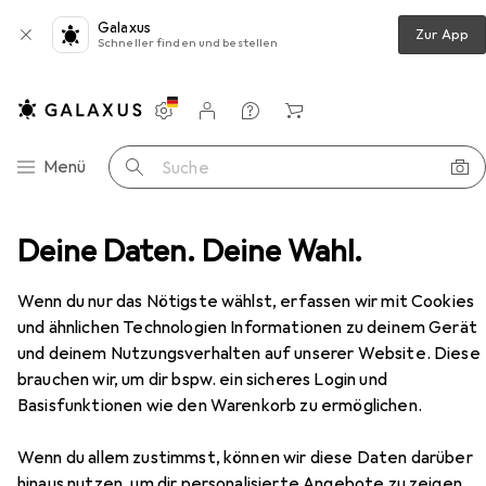
Galaxus
Zur App
Schneller finden und bestellen
Einstellungen
Kundenkonto
Vergleichslisten
Merklisten
Warenkorb
Navigation nach Kategorien
Menü
Suche
textilien + Teppiche
Deine Daten. Deine Wahl.
Teppich
Wecon Home Anna
Zubehör
Wenn du nur das Nötigste wählst, erfassen wir mit Cookies
und ähnlichen Technologien Informationen zu deinem Gerät
und deinem Nutzungsverhalten auf unserer Website. Diese
EUR
245,–
brauchen wir, um dir bspw. ein sicheres Login und
Wecon Home
Anna
Basisfunktionen wie den Warenkorb zu ermöglichen.
Wenn du allem zustimmst, können wir diese Daten darüber
hinaus nutzen, um dir personalisierte Angebote zu zeigen,