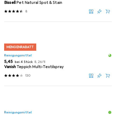
Bissell
Pet Natural Spot & Stain
8
MENGENRABATT
Reinigungsmittel
EUR
EUR
5,45
bei 4 Stück
8,26
/
1l
Vanish
Teppich Multi-Textilspray
130
Reinigungsmittel