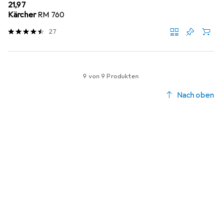
EUR
21,97
Kärcher
RM 760
27
9 von 9 Produkten
Nach oben