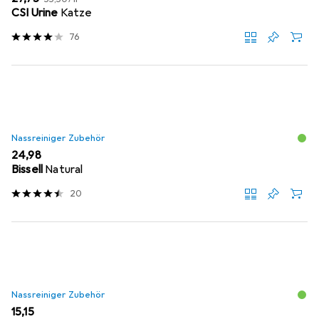
CSI Urine
Katze
76
Nassreiniger Zubehör
EUR
24,98
Bissell
Natural
20
Nassreiniger Zubehör
EUR
15,15