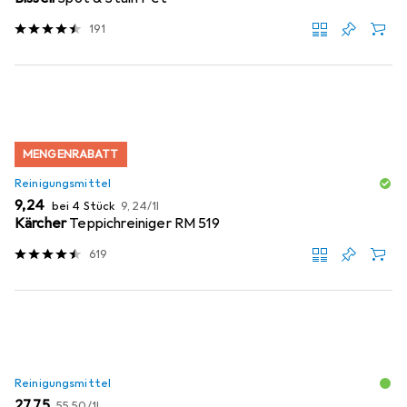
191
MENGENRABATT
Reinigungsmittel
EUR
EUR
9,24
bei 4 Stück
9,24
/
1l
Kärcher
Teppichreiniger RM 519
619
Reinigungsmittel
EUR
EUR
27,75
55,50
/
1l