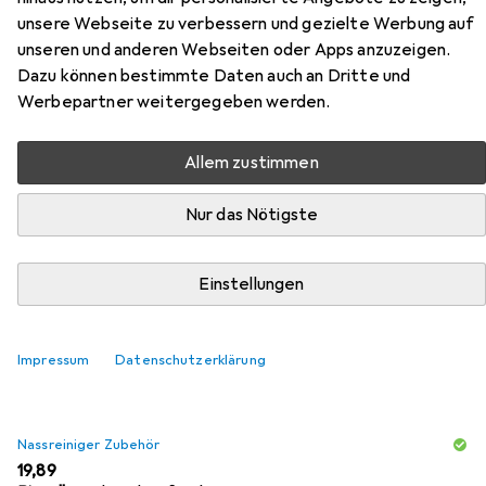
unsere Webseite zu verbessern und gezielte Werbung auf
unseren und anderen Webseiten oder Apps anzuzeigen.
Zubehör für Wecon Home Anna
Dazu können bestimmte Daten auch an Dritte und
Werbepartner weitergegeben werden.
Hier findest du passendes Zubehör zum Produkt Wecon
Home Anna aus den Kategorien Nassreiniger Zubehör und
Allem zustimmen
Reinigungsmittel.
Nur das Nötigste
Beliebt
Nassreiniger Zubehör
Reinigungsmittel
Einstellungen
Relevanz
Produktliste
Impressum
Datenschutzerklärung
Nassreiniger Zubehör
EUR
19,89