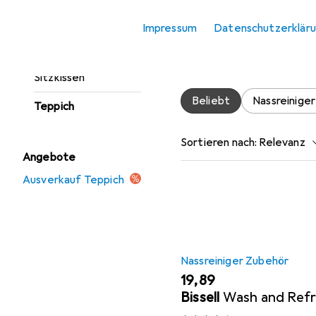
Fussmatte
Impressum
Datenschutzerklär
Möbelbezug +
Hier findest du passendes
Möbelschutz
Waschmittel + Textilpfleg
Sitzkissen
Beliebt
Nassreinige
Teppich
Sortieren nach
:
Relevanz
Angebote
Produktliste
Ausverkauf Teppich
Nassreiniger Zubehör
EUR
19,89
Bissell
Wash and Ref