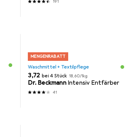
191
MENGENRABATT
Waschmittel + Textilpflege
EUR
EUR
3,72
bei 4 Stück
18,60
/
1kg
Dr. Beckmann
Intensiv Entfärber
41