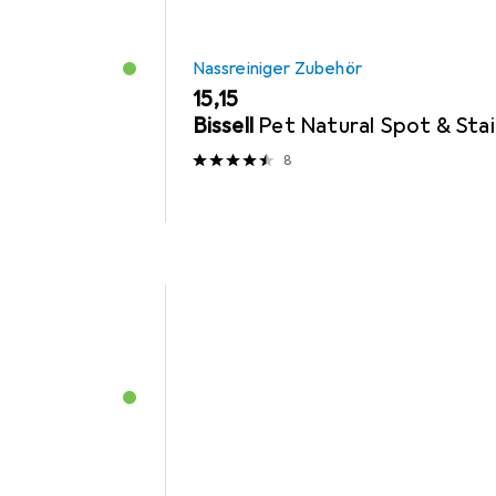
Nassreiniger Zubehör
EUR
15,15
Bissell
Pet Natural Spot & Sta
8