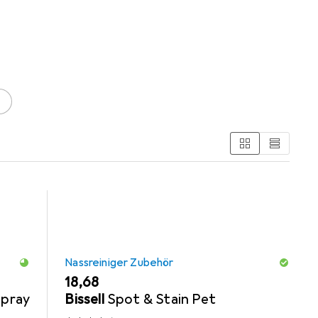
 Nassreiniger Zubehör, Reinigungsmittel und
e
Nassreiniger Zubehör
EUR
18,68
Spray
Bissell
Spot & Stain Pet