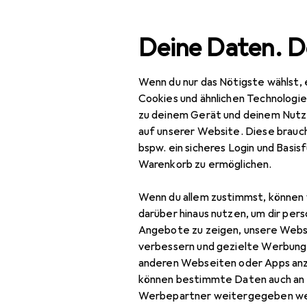
Suche
Deine Daten. D
Wenn du nur das Nötigste wählst, 
Navigation nach Kategorien
Gesamtsortiment
Woh
Gesamtsortiment
Cookies und ähnlichen Technologi
zu deinem Gerät und deinem Nutz
Wohnen
auf unserer Website. Diese brauch
bspw. ein sicheres Login und Basis
Heimtextilien
Warenkorb zu ermöglichen.
EU
39
Wohntextilien +
We
Wenn du allem zustimmst, können 
Teppiche
80 
darüber hinaus nutzen, um dir pers
Decke
Angebote zu zeigen, unsere Webs
verbessern und gezielte Werbung
Dekokissen
anderen Webseiten oder Apps an
können bestimmte Daten auch an 
Fell
Werbepartner weitergegeben we
Zubehör fü