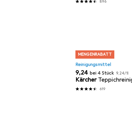
896
MENGENRABATT
Reinigungsmittel
EUR
EUR
9,24
bei 4 Stück
9,24
/
1l
Kärcher
Teppichreini
619