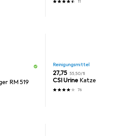
11
Reinigungsmittel
EUR
EUR
27,75
55,50
/
1l
CSI Urine
Katze
ger RM 519
76