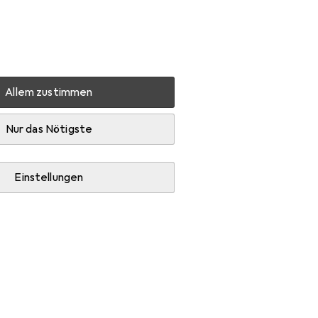
Einstellungen
Kundenkonto
Vergleichslisten
Merklisten
Warenkorb
Anmelden
Allem zustimmen
h
Wecon Home Seelace
Zubehör
Nur das Nötigste
Einstellungen