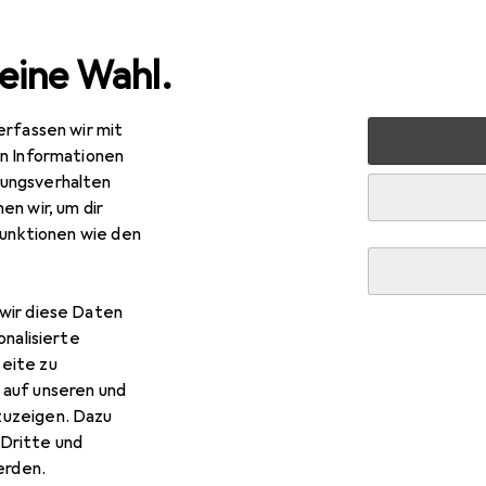
eine Wahl.
erfassen wir mit
nen
Heimtextilien
Wohntextilien + Teppiche
Teppic
en Informationen
ungsverhalten
en wir, um dir
funktionen wie den
R
,–
con Home
Seelace
wir diese Daten
x 150 cm
onalisierte
eite zu
 auf unseren und
zuzeigen. Dazu
Dritte und
rden.
r Wecon Home Seelace