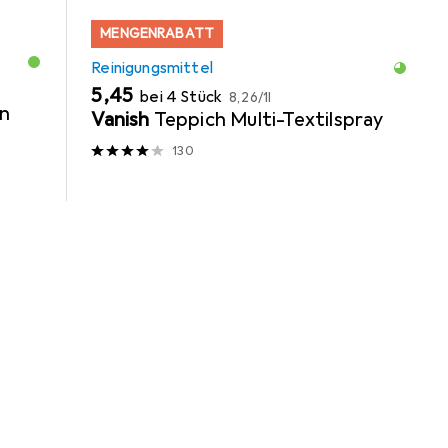
MENGENRABATT
Reinigungsmittel
EUR
EUR
5,45
bei 4 Stück
8,26
/
1l
in
Vanish
Teppich Multi-Textilspray
130