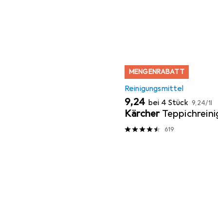
MENGENRABATT
Reinigungsmittel
EUR
EUR
9,24
bei 4 Stück
9,24
/
1l
Kärcher
Teppichreini
619