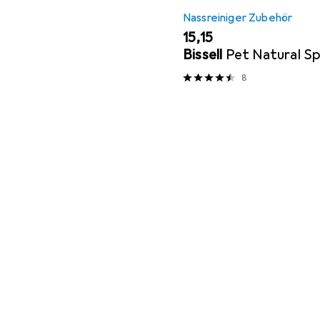
Nassreiniger Zubehör
EUR
15,15
Bissell
Pet Natural Sp
8