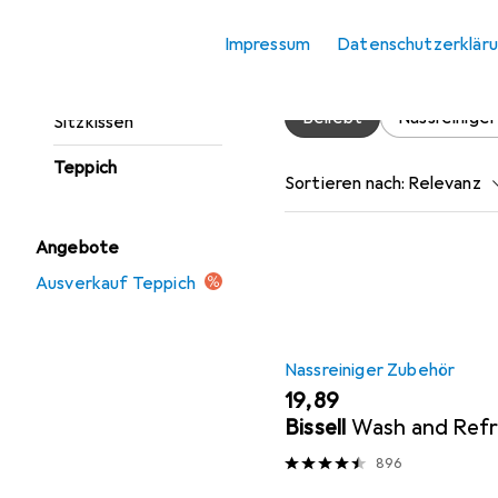
Fussmatte
Hier findest du passende
Impressum
Datenschutzerklär
Möbelbezug +
Möbelschutz
Beliebt
Nassreinige
Sitzkissen
Teppich
Sortieren nach
:
Relevanz
Produktliste
Angebote
Ausverkauf Teppich
Nassreiniger Zubehör
EUR
19,89
Bissell
Wash and Ref
896