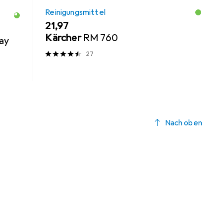
Reinigungsmittel
EUR
21,97
Kärcher
RM 760
ray
27
Nach oben