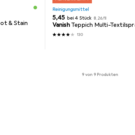
Reinigungsmittel
EUR
EUR
5,45
bei 4 Stück
8,26
/
1l
ot & Stain
Vanish
Teppich Multi-Textilsp
130
9 von 9 Produkten