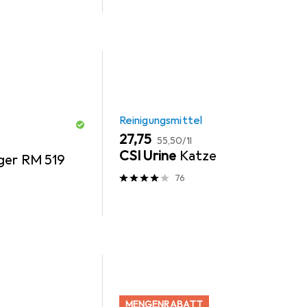
Reinigungsmittel
EUR
EUR
27,75
55,50
/
1l
CSI Urine
Katze
ger RM 519
76
MENGENRABATT