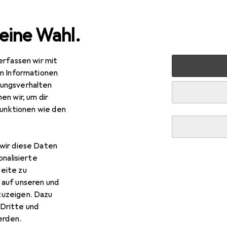
eine Wahl.
erfassen wir mit
nen
Heimtextilien
Wohntextilien + Teppiche
Teppic
en Informationen
ungsverhalten
en wir, um dir
funktionen wie den
R
,–
con Home
STUDIO zero
wir diese Daten
onalisierte
eite zu
 auf unseren und
zuzeigen. Dazu
Dritte und
r Wecon Home STUDIO zero
rden.