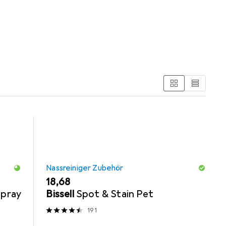
orien Nassreiniger Zubehör und Reinigungsmittel.
Nassreiniger Zubehör
EUR
18,68
Spray
Bissell
Spot & Stain Pet
191