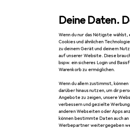
Suche
Deine Daten. D
Wenn du nur das Nötigste wählst, 
Navigation nach Kategorien
Gesamtsortiment
Woh
Gesamtsortiment
Cookies und ähnlichen Technologi
zu deinem Gerät und deinem Nutz
Wohnen
auf unserer Website. Diese brauch
bspw. ein sicheres Login und Basis
Heimtextilien
Warenkorb zu ermöglichen.
EU
59
Wohntextilien +
We
Wenn du allem zustimmst, können 
Teppiche
darüber hinaus nutzen, um dir pers
Decke
Angebote zu zeigen, unsere Webs
verbessern und gezielte Werbung
Dekokissen
anderen Webseiten oder Apps an
können bestimmte Daten auch an 
Fell
Zubehör fü
Werbepartner weitergegeben we