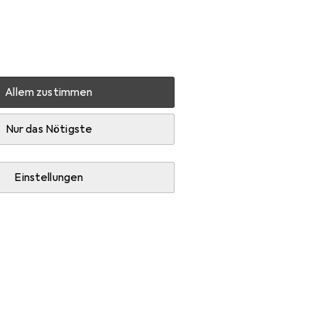
Einstellungen
Kundenkonto
Vergleichslisten
Merklisten
Warenkorb
Anmelden
Allem zustimmen
h
Wecon Home STUDIO zero
Zubehör
Nur das Nötigste
Einstellungen