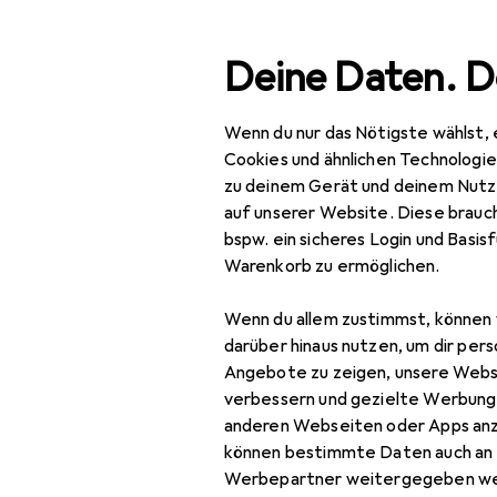
Suche
Deine Daten. D
Wenn du nur das Nötigste wählst, 
Navigation nach Kategorien
Gesamtsortiment
Wohnen
Gesamtsortiment
Cookies und ähnlichen Technologi
zu deinem Gerät und deinem Nutz
Wohnen
auf unserer Website. Diese brauch
bspw. ein sicheres Login und Basis
Heimtextilien
Warenkorb zu ermöglichen.
EU
16
Wohntextilien +
We
Wenn du allem zustimmst, können 
Teppiche
darüber hinaus nutzen, um dir pers
Decke
Angebote zu zeigen, unsere Webs
verbessern und gezielte Werbung
Dekokissen
anderen Webseiten oder Apps an
können bestimmte Daten auch an 
Fell
Zubehör fü
Werbepartner weitergegeben we