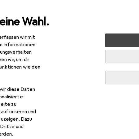
eine Wahl.
erfassen wir mit
Heimtextilien
Wohntextilien + Teppiche
Teppich
en Informationen
ungsverhalten
en wir, um dir
funktionen wie den
R
1,99
con Home
Teppich #Upperground Bazaar
wir diese Daten
onalisierte
eite zu
 auf unseren und
zuzeigen. Dazu
Dritte und
r Wecon Home Teppich #Upp
rden.