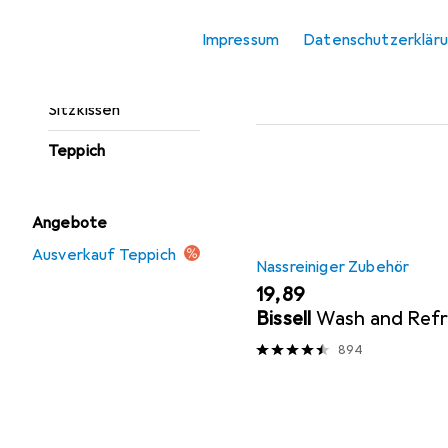
Fussmatte
Hier findest du passende
Impressum
Datenschutzerklär
Möbelbezug +
Reinigungsmittel.
Möbelschutz
Sortieren nach
:
Relevanz
Sitzkissen
Produktliste
Teppich
Angebote
Ausverkauf Teppich
Nassreiniger Zubehör
EUR
19,89
Bissell
Wash and Ref
894