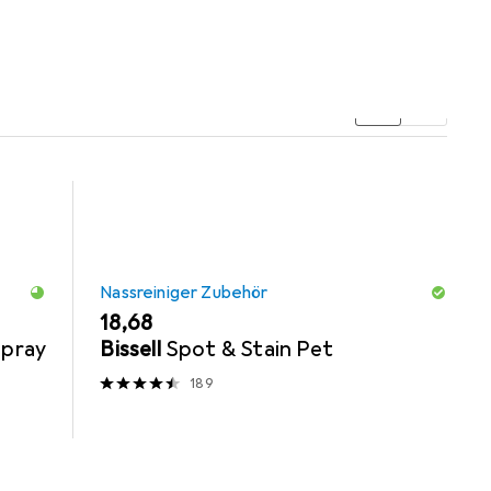
ar aus den Kategorien Nassreiniger Zubehör und
Nassreiniger Zubehör
EUR
18,68
Spray
Bissell
Spot & Stain Pet
189