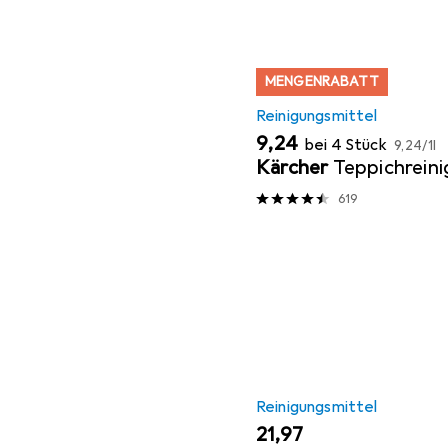
MENGENRABATT
Reinigungsmittel
EUR
EUR
9,24
bei 4 Stück
9,24
/
1l
Kärcher
Teppichreini
619
Reinigungsmittel
EUR
21,97