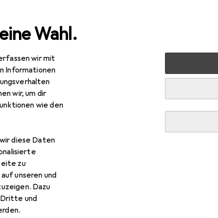
eine Wahl.
erfassen wir mit
nen
Geschirr + Bar
Tischaccessoires
Serviettenhalt
en Informationen
ungsverhalten
R
,65
en wir, um dir
ler Present
Serviettenhalter
funktionen wie den
wir diese Daten
onalisierte
Zeller Present Serviettenhal
eite zu
 auf unseren und
zuzeigen. Dazu
 Zubehör zum Produkt Zeller Present Serviettenhalter aus der
Dritte und
rden.