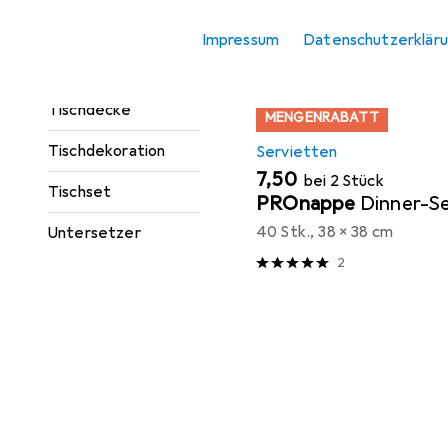
Produktliste
Serviettenhalter
Impressum
Datenschutzerklär
Serviettenringe
Tischdecke
MENGENRABATT
Tischdekoration
Servietten
EUR
7,50
bei 2 Stück
Tischset
PROnappe
Dinner-S
40 Stk., 38 x 38 cm
Untersetzer
2