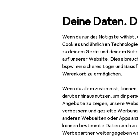
Suche
Deine Daten. D
Wenn du nur das Nötigste wählst, 
Navigation nach Kategorien
Gesamtsortiment
Woh
Gesamtsortiment
Cookies und ähnlichen Technologi
zu deinem Gerät und deinem Nutz
Wohnen
EU
19
auf unserer Website. Diese brauch
Zel
bspw. ein sicheres Login und Basis
Geschirr + Bar
1x
Warenkorb zu ermöglichen.
Tischaccessoires
Wenn du allem zustimmst, können 
Ölspender +
darüber hinaus nutzen, um dir pers
Zubehör für 
Essigspender
Angebote zu zeigen, unsere Webs
verbessern und gezielte Werbung
Pfeffermühle +
anderen Webseiten oder Apps an
Hier findest du passendes
Salzmühle
können bestimmte Daten auch an 
Sortieren nach
:
Relevanz
Werbepartner weitergegeben we
Servietten