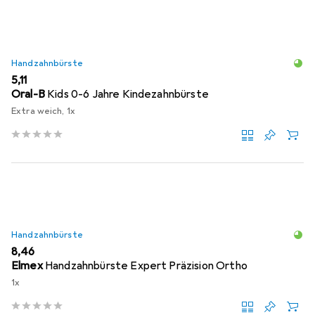
Handzahnbürste
EUR
5,11
Oral-B
Kids 0-6 Jahre Kindezahnbürste
Extra weich, 1x
Handzahnbürste
EUR
8,46
Elmex
Handzahnbürste Expert Präzision Ortho
1x