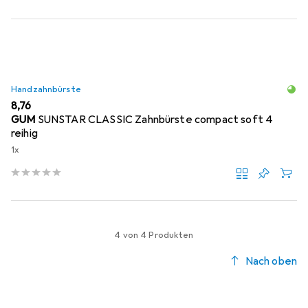
Handzahnbürste
EUR
8,76
GUM
SUNSTAR CLASSIC Zahnbürste compact soft 4
reihig
1x
4 von 4 Produkten
Nach oben