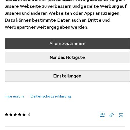
unsere Webseite zu verbessern und gezielte Werbung auf
Zubehör für Zone Denmark Nova
unseren und anderen Webseiten oder Apps anzuzeigen.
Dazu können bestimmte Daten auch an Dritte und
Hier findest du passendes Zubehör zum Produkt Zone
Werbepartner weitergegeben werden.
Denmark Nova aus der Kategorie Handzahnbürste.
Relevanz
Allem zustimmen
Produktliste
Nur das Nötigste
Einstellungen
MENGENRABATT
Handzahnbürste
EUR
4,89
bei 4 Stück
Impressum
Datenschutzerklärung
Oral-B
Pro-Clean
1x
6