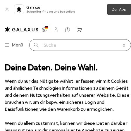
Galaxus
Zur App
Schneller finden und bestellen
Einstellungen
Kundenkonto
Vergleichslisten
Merklisten
Warenkorb
Navigation nach Kategorien
Menü
Suche
accessoires
Deine Daten. Deine Wahl.
Zahnputzbecher
Zone Denmark Nova
Zubehör
Wenn du nur das Nötigste wählst, erfassen wir mit Cookies
und ähnlichen Technologien Informationen zu deinem Gerät
EUR
22,80
und deinem Nutzungsverhalten auf unserer Website. Diese
Zone Denmark
Nova
brauchen wir, um dir bspw. ein sicheres Login und
Basisfunktionen wie den Warenkorb zu ermöglichen.
Wenn du allem zustimmst, können wir diese Daten darüber
hinaus nutzen, um dir personalisierte Angebote zu zeigen,