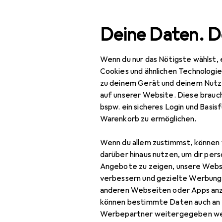
Suche
Deine Daten. D
Wenn du nur das Nötigste wählst, 
Navigation nach Kategorien
Gesamtsortiment
Wohnen
Aufbew
Gesamtsortiment
Cookies und ähnlichen Technologi
zu deinem Gerät und deinem Nutz
EU
22
Wohnen
auf unserer Website. Diese brauch
Zo
bspw. ein sicheres Login und Basis
Aufbewahrung +
Warenkorb zu ermöglichen.
Ordnung
Wenn du allem zustimmst, können 
Zubehör fü
Badezimmeraufbewahrung
darüber hinaus nutzen, um dir pers
Abfalleimer
Angebote zu zeigen, unsere Webs
Hier findest du passende
verbessern und gezielte Werbung
Badaufbewahrung
anderen Webseiten oder Apps an
Sortieren nach
:
Relevanz
können bestimmte Daten auch an 
Handtuchhalter +
Produktliste
Werbepartner weitergegeben we
Handtuchhaken