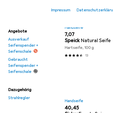
Seifenspender +
Impressum
Datenschutzerklär
Seifenschale
Handseife
Angebote
EUR
7,07
Ausverkauf
Speick
Natural Seife
Seifenspender +
Hartseife, 100 g
Seifenschale
13
Gebraucht
Seifenspender +
Seifenschale
Dazugehörig
Strahlregler
Handseife
EUR
40,45