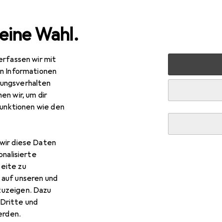
eine Wahl.
erfassen wir mit
ahrung + Ordnung
Badezimmeraufbewahrung
Seifensp
en Informationen
ungsverhalten
R
,88
en wir, um dir
ne Denmark
Ume
funktionen wie den
wir diese Daten
r Zone Denmark Ume
onalisierte
eite zu
s Zubehör zum Produkt Zone Denmark Ume aus der Kategorie H
 auf unseren und
zuzeigen. Dazu
Dritte und
rden.