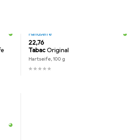
Handseife
EUR
22,76
fe
Tabac
Original
Hartseife, 100 g