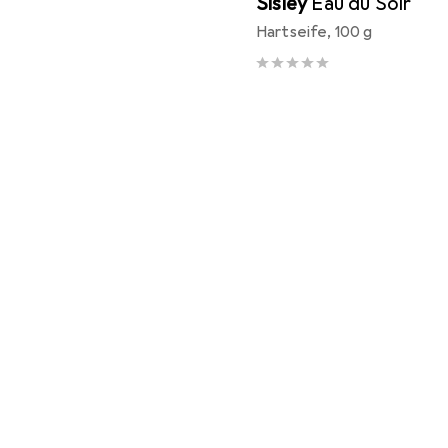
Sisley
Eau du Soir
Hartseife, 100 g