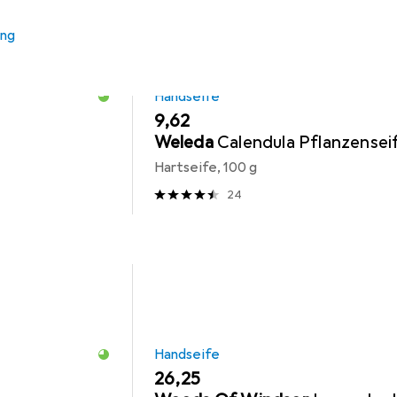
ung
Handseife
EUR
9,62
Weleda
Calendula Pflanzensei
Hartseife, 100 g
24
Handseife
EUR
26,25