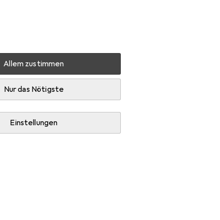
Einstellungen
Kundenkonto
Vergleichslisten
Merklisten
Warenkorb
Anmelden
Allem zustimmen
ender + Seifenschale
Zone Denmark Ume
Zubehör
Nur das Nötigste
Einstellungen
andseife.